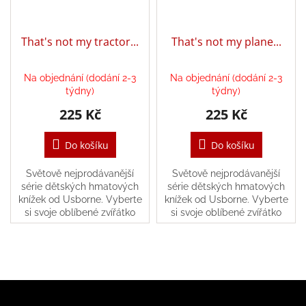
/
That's not my tractor...
That's not my plane...
Přihlášení
Na objednání (dodání 2-3
Na objednání (dodání 2-3
týdny)
týdny)
225 Kč
225 Kč
Do košíku
Do košíku
Světově nejprodávanější
Světově nejprodávanější
série dětských hmatových
série dětských hmatových
knížek od Usborne. Vyberte
knížek od Usborne. Vyberte
si svoje oblíbené zvířátko
si svoje oblíbené zvířátko
nebo postavičku a
nebo postavičku a
prozkoumejte jednotlivé
prozkoumejte jednotlivé
hmatové prvky.
hmatové prvky.
Z
á