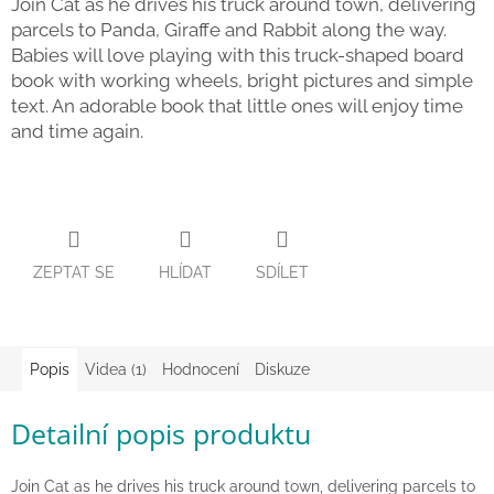
Join Cat as he drives his truck around town, delivering
parcels to Panda, Giraffe and Rabbit along the way.
Zpátky
do
Babies will love playing with this truck-shaped board
školy
book with working wheels, bright pictures and simple
Hračky
text. An adorable book that little ones will enjoy time
dle
and time again.
tématu
Látkové
panenky
a
zvířátka
ZEPTAT SE
HLÍDAT
SDÍLET
Knihy
Puzzle
Popis
Videa (1)
Hodnocení
Diskuze
Sensory
Detailní popis produktu
Play
Join Cat as he drives his truck around town, delivering parcels to
Společenské