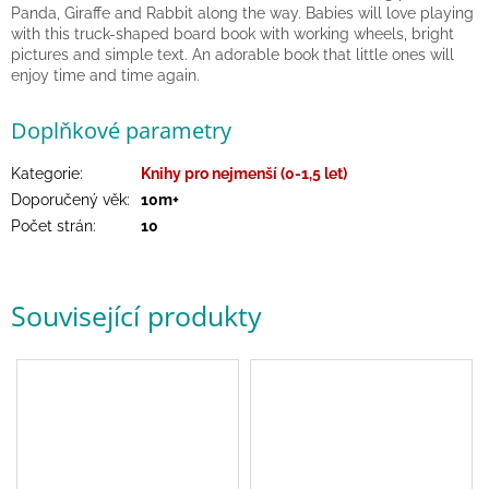
Panda, Giraffe and Rabbit along the way. Babies will love playing
hry
with this truck-shaped board book with working wheels, bright
pictures and simple text. An adorable book that little ones will
Šátky
enjoy time and time again.
a
kostýmy
Doplňkové parametry
Tvoření
Kategorie
:
Knihy pro nejmenší (0-1,5 let)
Doporučený věk
:
10m+
Waldorf
Počet strán
:
10
Dárkové
poukazy
Související produkty
Doplňky
pro
děti
Značky
CZK