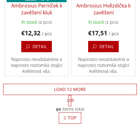
Ambrosius Perníček k
Ambrosius Hvězdička k
zavěšení kluk
zavěšení
In stock
(2 pcs)
In stock
(1 pcs)
The
average
€12,32
€17,51
/ pcs
/ pcs
product
rating
DETAIL
DETAIL
is
5,0
out
Naprosto neodolatelná a
Naprosto neodolatelná a
of
naprosto roztomilá stojící
naprosto roztomilá stojící
5
květinová víla.
květinová víla.
stars.
LOAD 12 MORE
P
1
8
a
L
g
90
items total
i
i
s
TOP
n
t
a
t
i
i
n
o