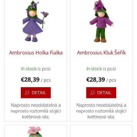
t
i
Bestsellers
s
s
o
Balancing
t
r
toys
o
t
f
i
Brands
p
n
r
Blog
g
o
Ambrosius Holka Fialka
Ambrosius Kluk Šeřík
d
Wooden
toys
u
In stock
(1 pcs)
In stock
(1 pcs)
c
Store
€28,39
€28,39
t
rating
/ pcs
/ pcs
s
Affiliate
DETAIL
DETAIL
partner
login
Naprosto neodolatelná a
Naprosto neodolatelná a
naprosto roztomilá stojící
naprosto roztomilá stojící
Velkoobchod
květinová víla.
květinová víla.
Léto
-
moře,
sluníčko...