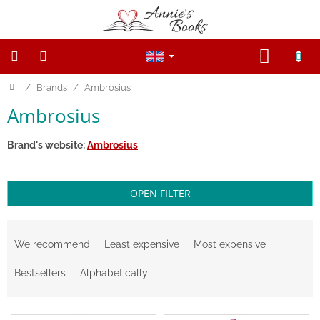
Skip
to
content
SHOPP
CART
Home
/
Brands
/
Ambrosius
NEW
PRODUCTS
Ambrosius
SALE
Brand's website:
Ambrosius
WOODEN
FIGURINES
OPEN FILTER
Wooden
and
P
Open
ended
r
toys
We recommend
Least expensive
Most expensive
o
d
Bestsellers
Alphabetically
Magnetic
u
toys
c
L