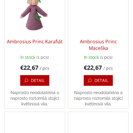
Back
to
school
Toys
per
topic
Ambrosius Princ Karafiát
Ambrosius Princ
Maceška
Látkové
In stock
(1 pcs)
In stock
(1 pcs)
panenky
a
€22,67
€22,67
/ pcs
/ pcs
zvířátka
DETAIL
DETAIL
Books
Naprosto neodolatelná a
Naprosto neodolatelná a
naprosto roztomilá stojící
naprosto roztomilá stojící
Puzzle
květinová víla.
květinová víla.
Sensory
Play