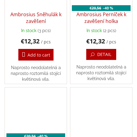
€20,56
–40 %
Ambrosius Sněhulák k
Ambrosius Perníček k
zavěšení
zavěšení holka
In stock
(3 pcs)
In stock
(2 pcs)
The
The
average
average
€12,32
€12,32
/ pcs
/ pcs
product
product
rating
rating
DETAIL
Add to cart
is
is
5,0
5,0
out
out
Naprosto neodolatelná a
Naprosto neodolatelná a
of
of
naprosto roztomilá stojící
naprosto roztomilá stojící
5
5
květinová víla.
květinová víla.
stars.
stars.
€20,56
–40 %