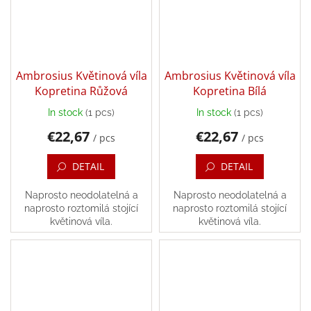
Games
Silks
and
Costumes
Ambrosius Květinová víla
Ambrosius Květinová víla
Kopretina Růžová
Kopretina Bílá
Creative
In stock
(1 pcs)
In stock
(1 pcs)
toys
€22,67
€22,67
/ pcs
/ pcs
Waldorf
DETAIL
DETAIL
Dárkové
Naprosto neodolatelná a
Naprosto neodolatelná a
poukazy
naprosto roztomilá stojící
naprosto roztomilá stojící
květinová víla.
květinová víla.
Doplnkové
Brands
EUR
/