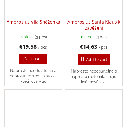
Login
Ambrosius Víla Sněženka
Ambrosius Santa Klaus k
zavěšení
In stock
(3 pcs)
In stock
(3 pcs)
€19,58
€14,63
/ pcs
/ pcs
DETAIL
Add to cart
Naprosto neodolatelná a
Naprosto neodolatelná a
naprosto roztomilá stojící
naprosto roztomilá stojící
květinová víla.
květinová víla.