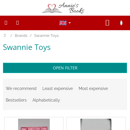
Skip
to
content
SHOPP
CART
Home
/
Brands
/
Swannie Toys
NEW
PRODUCTS
Swannie Toys
SALE
WOODEN
FIGURINES
OPEN FILTER
P
Wooden
r
and
We recommend
Least expensive
Most expensive
Open
o
ended
d
toys
Bestsellers
Alphabetically
u
c
Magnetic
L
t
toys
i
s