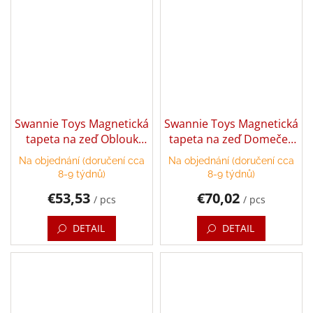
Login
Swannie Toys Magnetická
Swannie Toys Magnetická
tapeta na zeď Oblouk
tapeta na zeď Domeček
100x60 cm
120x80 cm
Na objednání (doručení cca
Na objednání (doručení cca
8-9 týdnů)
8-9 týdnů)
€53,53
€70,02
/ pcs
/ pcs
DETAIL
DETAIL