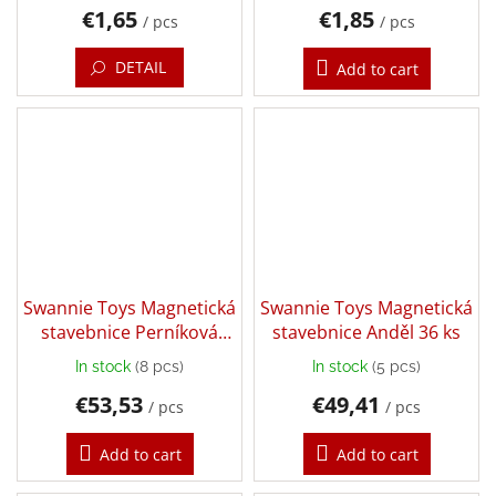
€1,65
€1,85
Games
/ pcs
/ pcs
DETAIL
Add to cart
Silks
and
Costumes
Creative
toys
Waldorf
Dárkové
Swannie Toys Magnetická
Swannie Toys Magnetická
poukazy
stavebnice Perníková
stavebnice Anděl 36 ks
chaloupka 40 ks
Doplnkové
In stock
(8 pcs)
In stock
(5 pcs)
€53,53
€49,41
/ pcs
/ pcs
Brands
Add to cart
Add to cart
EUR
/