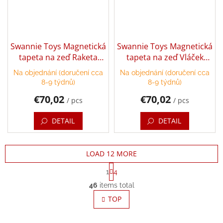
Swannie Toys Magnetická
Swannie Toys Magnetická
tapeta na zeď Raketa
tapeta na zeď Vláček
120x75 cm
120x90 cm
Na objednání (doručení cca
Na objednání (doručení cca
8-9 týdnů)
8-9 týdnů)
€70,02
€70,02
/ pcs
/ pcs
DETAIL
DETAIL
LOAD 12 MORE
P
1
4
a
L
g
46
items total
i
i
s
TOP
n
t
a
t
i