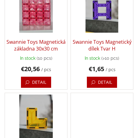
s
o
Bestsellers
t
r
o
t
Balancing
f
i
toys
p
n
r
Brands
g
o
Swannie Toys Magnetická
Swannie Toys Magnetický
Blog
d
základna 30x30 cm
dílek Tvar H
u
In stock
(10 pcs)
In stock
(>10 pcs)
Wooden
c
toys
€20,56
€1,65
t
/ pcs
/ pcs
s
Store
rating
DETAIL
DETAIL
Affiliate
partner
login
Velkoobchod
Léto
-
moře,
sluníčko...