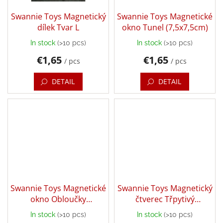
Swannie Toys Magnetický
Swannie Toys Magnetické
Back
dílek Tvar L
okno Tunel (7,5x7,5cm)
to
school
In stock
(>10 pcs)
In stock
(>10 pcs)
Toys
€1,65
€1,65
/ pcs
/ pcs
per
topic
DETAIL
DETAIL
Látkové
panenky
a
zvířátka
Books
Puzzle
Swannie Toys Magnetické
Swannie Toys Magnetický
Sensory
okno Obloučky
čtverec Třpytivý
Play
(7,5x7,5cm)
MAGENTA (7,5x7,5cm)
In stock
(>10 pcs)
In stock
(>10 pcs)