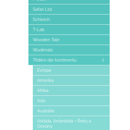
Safari Ltd.
Schleich
T-Lab
Wooden Tale
Wudimals
Třídění dle kontinentu
Evropa
Amerika
Afrika
Asie
Austrálie
Arktída, Antarktída + Řeky a
Oceány