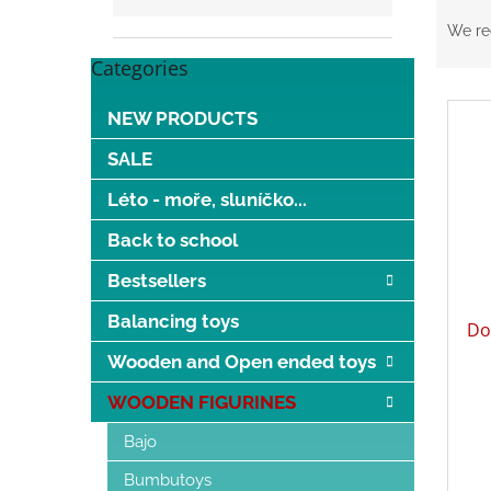
P
r
We r
o
Categories
Skip
d
categories
L
u
NEW PRODUCTS
i
c
s
t
SALE
t
s
o
o
Léto - moře, sluníčko...
f
r
Back to school
p
t
r
i
Bestsellers
o
n
d
g
Balancing toys
Do
u
c
Wooden and Open ended toys
t
WOODEN FIGURINES
s
Bajo
Bumbutoys