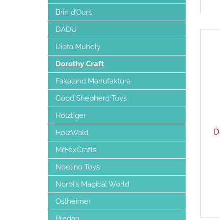
Brin d’Ours
DADU
Diofa Muhely
Dorothy Craft
Fakaland Manufaktura
Good Shepherd Toys
Holztiger
D
HolzWald
MrFoxCrafts
Noelino Toys
Norbi's Magical World
Ostheimer
Predan