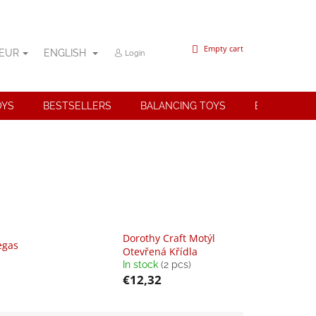
SHOPPING
Empty cart
EUR
ENGLISH
Login
CART
OYS
BESTSELLERS
BALANCING TOYS
BRANDS
Dorothy Craft Motýl
egas
Otevřená Křídla
In stock
(2 pcs)
€12,32