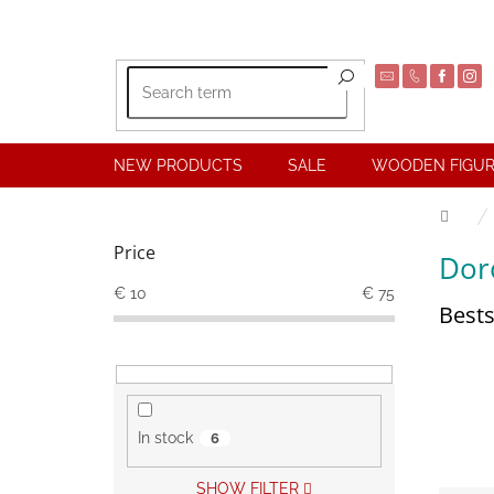
Skip
to
content
NEW PRODUCTS
SALE
WOODEN FIGUR
Hom
S
Price
Dor
i
d
€
10
€
75
Bests
e
b
a
r
In stock
6
SHOW FILTER