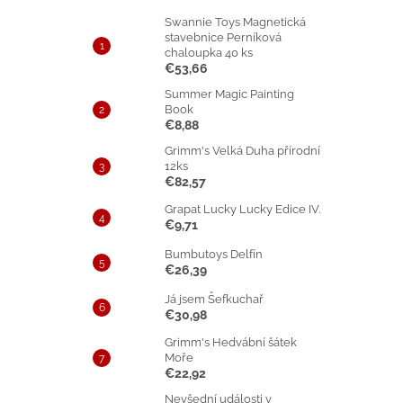
Swannie Toys Magnetická
stavebnice Perníková
chaloupka 40 ks
€53,66
Summer Magic Painting
Book
€8,88
Grimm's Velká Duha přírodní
12ks
€82,57
Grapat Lucky Lucky Edice IV.
€9,71
Bumbutoys Delfín
€26,39
Já jsem Šefkuchař
€30,98
Grimm's Hedvábní šátek
Moře
€22,92
Nevšední události v