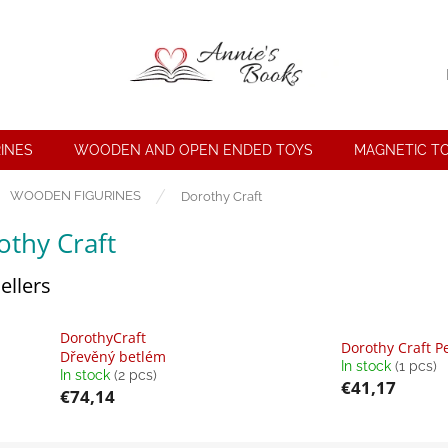
INES
WOODEN AND OPEN ENDED TOYS
MAGNETIC T
e
WOODEN FIGURINES
Dorothy Craft
othy Craft
ellers
DorothyCraft
Dorothy Craft P
Dřevěný betlém
In stock
(1 pcs)
In stock
(2 pcs)
€41,17
€74,14