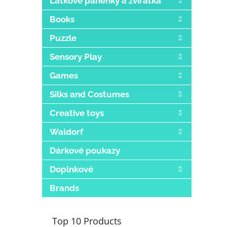
Látkové panenky a zvířátka
Books
Puzzle
Sensory Play
Games
Silks and Costumes
Creative toys
Waldorf
Dárkové poukazy
Doplnkové
Brands
Top 10 Products