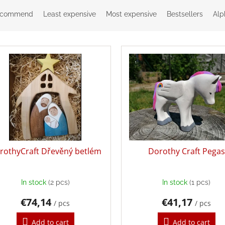
ecommend
Least expensive
Most expensive
Bestsellers
Alp
rothyCraft Dřevěný betlém
Dorothy Craft Pegas
In stock
(2 pcs)
In stock
(1 pcs)
€74,14
€41,17
/ pcs
/ pcs
Add to cart
Add to cart