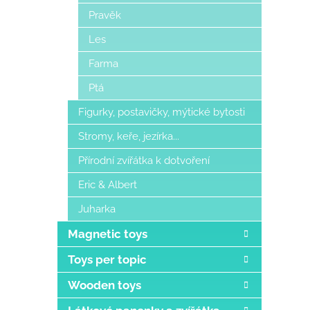
Pravěk
Les
Farma
Ptá
Figurky, postavičky, mýtické bytosti
Stromy, keře, jezírka...
Přírodní zvířátka k dotvoření
Eric & Albert
Juharka
Magnetic toys
Toys per topic
Wooden toys