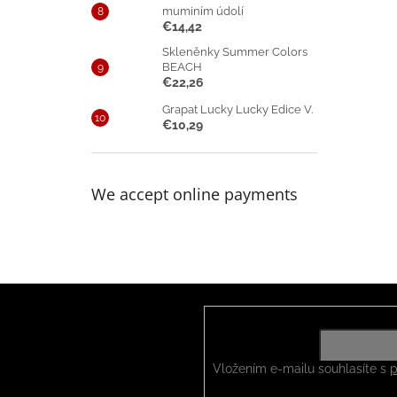
muminím údolí
€14,42
Skleněnky Summer Colors
BEACH
€22,26
Grapat Lucky Lucky Edice V.
€10,29
We accept online payments
F
o
o
Subscribe to newsletter
t
e
Vložením e-mailu souhlasíte s
p
r