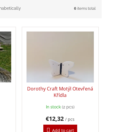
habetically
6
items total
Dorothy Craft Motýl Otevřená
Křídla
In stock
(2 pcs)
€12,32
/ pcs
Add to cart