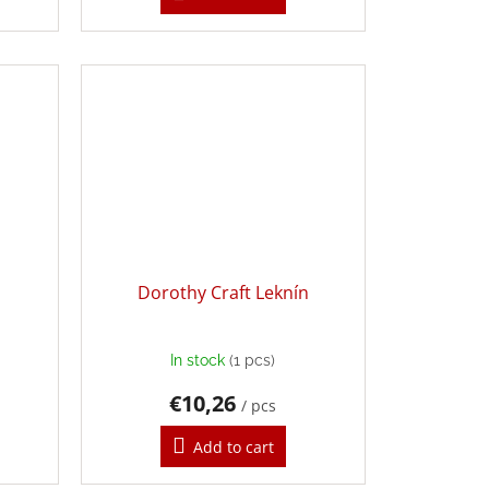
m
Dorothy Craft Leknín
In stock
(1 pcs)
€10,26
/ pcs
Add to cart