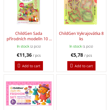
s
o
Bestsellers
t
r
o
t
Balancing
f
i
toys
p
n
r
Brands
g
o
ChildGen Sada
ChildGen Vykrajovátka 8
Blog
d
přírodních modelín 10 x
ks
u
50g
In stock
(2 pcs)
In stock
(1 pcs)
Wooden
c
toys
€11,36
€5,78
t
/ pcs
/ pcs
s
Store
rating
Add to cart
Add to cart
Affiliate
partner
login
Velkoobchod
Léto
-
moře,
sluníčko...