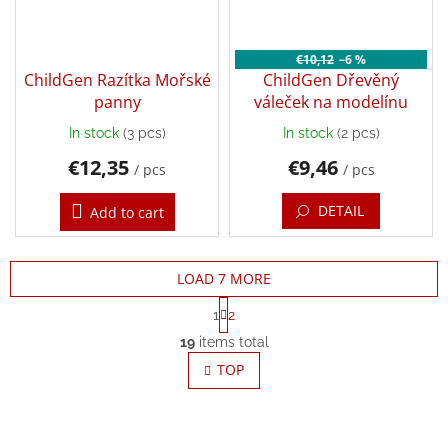
€10,12
–6 %
ChildGen Razítka Mořské
ChildGen Dřevěný
panny
váleček na modelínu
In stock
(3 pcs)
In stock
(2 pcs)
€12,35
€9,46
/ pcs
/ pcs
DETAIL
Add to cart
LOAD 7 MORE
P
1
2
a
L
g
19
items total
i
i
s
TOP
n
t
a
t
i
i
n
o
g