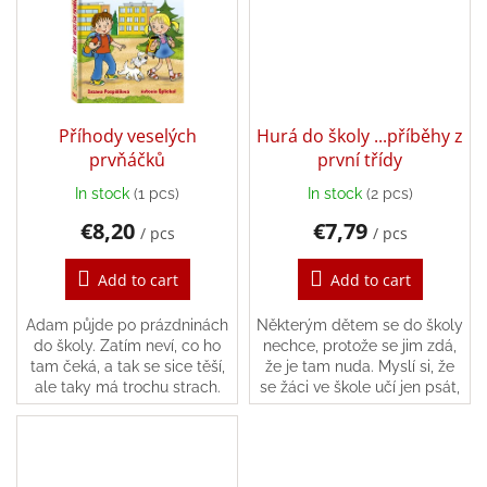
Back
to
school
Toys
per
Příhody veselých
Hurá do školy ...příběhy z
topic
prvňáčků
první třídy
In stock
(1 pcs)
In stock
(2 pcs)
Látkové
panenky
€8,20
€7,79
/ pcs
/ pcs
a
zvířátka
Add to cart
Add to cart
Books
Adam půjde po prázdninách
Některým dětem se do školy
do školy. Zatím neví, co ho
nechce, protože se jim zdá,
tam čeká, a tak se sice těší,
že je tam nuda. Myslí si, že
Puzzle
ale taky má trochu strach.
se žáci ve škole učí jen psát,
Hlavně proto, že netuší, jestli
číst a počítat a na nic jiného
Sensory
si ve škole najde nějaké...
jim nezbývá čas.
Play