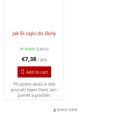
Games
Silks
and
Costumes
Jak šli zajíci do školy
Creative
toys
In stock
(3 pcs)
€7,38
/ pcs
Waldorf
Add to cart
Dárkové
poukazy
Při plnění úkolů si děti
procvičí nejen čtení, ale i
Doplnkové
paměť a postřeh.
5
items total
L
Brands
i
s
EUR
t
/