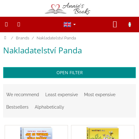
Skip
to
content
SHOPP
CART
Home
/
Brands
/
Nakladatelství Panda
NEW
PRODUCTS
Nakladatelství Panda
SALE
WOODEN
FIGURINES
OPEN FILTER
P
Wooden
r
and
We recommend
Least expensive
Most expensive
Open
o
ended
d
toys
Bestsellers
Alphabetically
u
c
Magnetic
L
t
toys
i
s