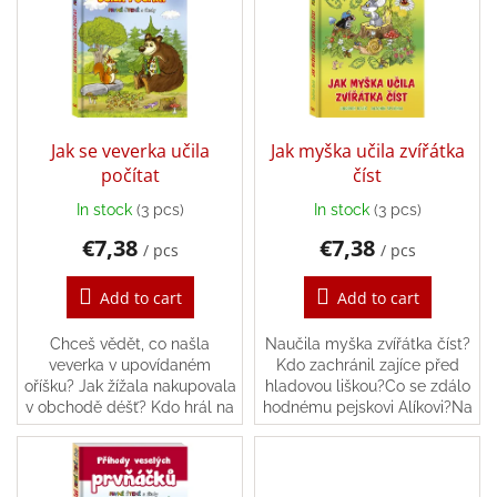
s
o
Bestsellers
t
r
o
t
Balancing
f
i
toys
p
n
r
Brands
g
o
Jak se veverka učila
Jak myška učila zvířátka
Blog
d
počítat
číst
u
In stock
(3 pcs)
In stock
(3 pcs)
Wooden
c
toys
€7,38
€7,38
t
/ pcs
/ pcs
s
Store
rating
Add to cart
Add to cart
Affiliate
Chceš vědět, co našla
Naučila myška zvířátka číst?
partner
login
veverka v upovídaném
Kdo zachránil zajíce před
oříšku? Jak žížala nakupovala
hladovou liškou?Co se zdálo
Velkoobchod
v obchodě déšť? Kdo hrál na
hodnému pejskovi Alíkovi?Na
jaře kuličky Proč se ježeček
co se sluníčko tajně těšilo
ztratil, nebo jestli se...
nebo jak napálila žížala
Léto
-
špačka?
moře,
sluníčko...