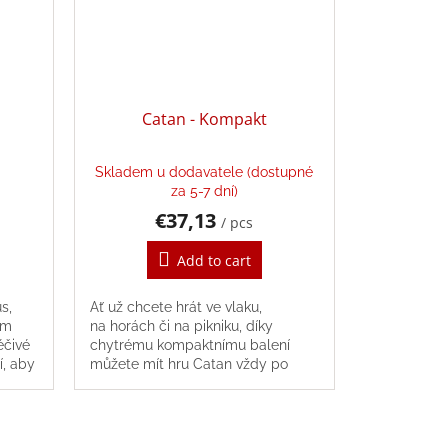
Catan - Kompakt
Skladem u dodavatele (dostupné
za 5-7 dní)
€37,13
/ pcs
Add to cart
s,
Ať už chcete hrát ve vlaku,
ém
na horách či na pikniku, díky
éčivé
chytrému kompaktnímu balení
í, aby
můžete mít hru Catan vždy po
cí
ruce.