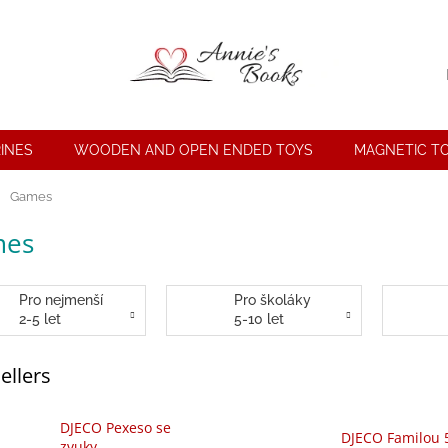
INES
WOODEN AND OPEN ENDED TOYS
MAGNETIC T
e
Games
mes
Pro nejmenší
Pro školáky
2-5 let
5-10 let
ellers
DJECO Pexeso se
DJECO Familou 
zvuky