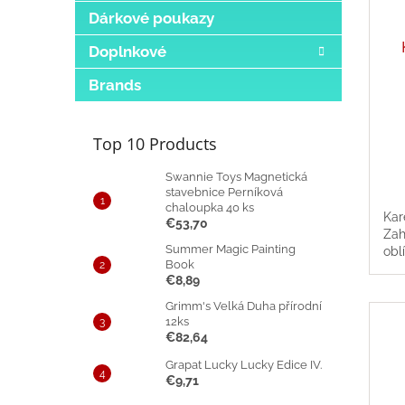
Dárkové poukazy
Doplnkové
Brands
The
ave
pro
Top 10 Products
rat
is
Swannie Toys Magnetická
5,0
stavebnice Perníková
chaloupka 40 ks
out
Kar
€53,70
of
Zah
5
Summer Magic Painting
obl
star
Book
€8,89
Grimm's Velká Duha přírodní
12ks
€82,64
Grapat Lucky Lucky Edice IV.
€9,71