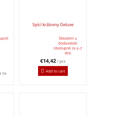
Spící královny Deluxe
tupné
Skladem u
dodavatele
The
(dostupné za 5-7
average
dní)
product
€14,42
/ pcs
rating
is
Add to cart
5,0
á na
out
of
5
stars.