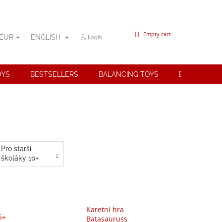
SHOPPING
Empty cart
EUR
ENGLISH
Login
CART
OYS
BESTSELLERS
BALANCING TOYS
BRANDS
Pro starší
školáky 10+
Karetní hra
5+
Batasauruss