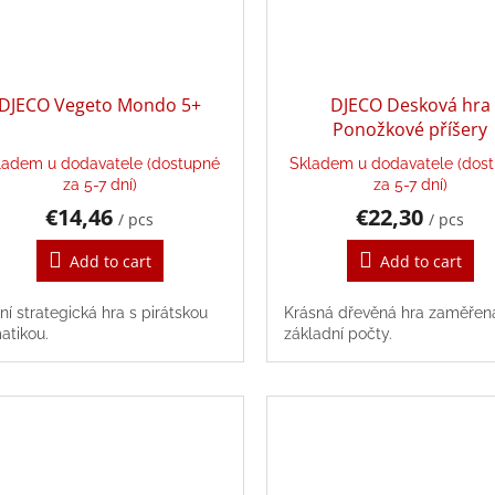
DJECO Vegeto Mondo 5+
DJECO Desková hra
Ponožkové příšery
ladem u dodavatele (dostupné
Skladem u dodavatele (dos
za 5-7 dní)
za 5-7 dní)
€14,46
€22,30
/ pcs
/ pcs
Add to cart
Add to cart
ní strategická hra s pirátskou
Krásná dřevěná hra zaměřen
atikou.
základní počty.