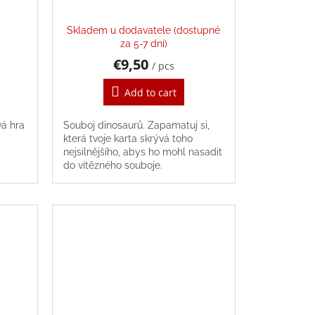
Skladem u dodavatele (dostupné
za 5-7 dní)
€9,50
/ pcs
Add to cart
vá hra
Souboj dinosaurů. Zapamatuj si,
která tvoje karta skrývá toho
nejsilnějšího, abys ho mohl nasadit
do vítězného souboje.