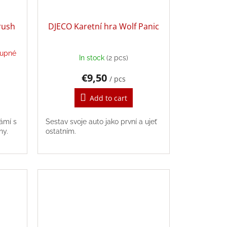
rush
DJECO Karetní hra Wolf Panic
tupné
In stock
(2 pcs)
€9,50
/ pcs
Add to cart
ámí s
Sestav svoje auto jako první a ujeť
ony.
ostatním.