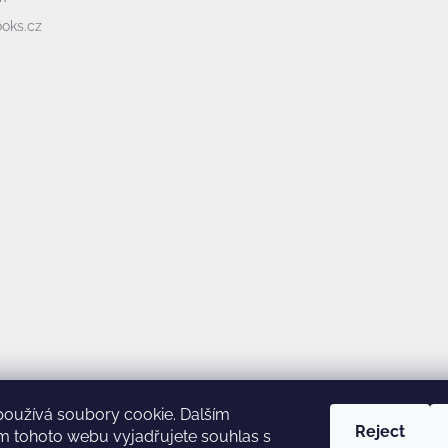
oks.cz
používá soubory cookie. Dalším
Reject
m tohoto webu vyjadřujete souhlas s