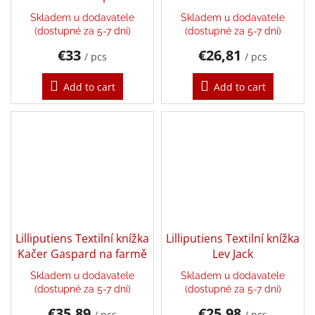
počasí - liška Alice
Games
Skladem u dodavatele
Skladem u dodavatele
(dostupné za 5-7 dní)
(dostupné za 5-7 dní)
Silks
€33
€26,81
/ pcs
/ pcs
and
Costumes
Add to cart
Add to cart
Creative
toys
Waldorf
Dárkové
poukazy
Doplnkové
Lilliputiens Textilní knížka
Lilliputiens Textilní knížka
Kačer Gaspard na farmě
Lev Jack
Brands
Skladem u dodavatele
Skladem u dodavatele
(dostupné za 5-7 dní)
(dostupné za 5-7 dní)
EUR
€35,89
€25,98
/ pcs
/ pcs
/