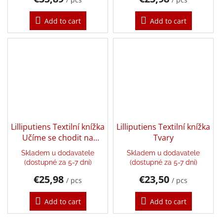
Add to cart
Add to cart
Login
Lilliputiens Textilní knížka
Lilliputiens Textilní knížka
Učíme se chodit na
Tvary
nočník
Skladem u dodavatele
Skladem u dodavatele
(dostupné za 5-7 dní)
(dostupné za 5-7 dní)
€25,98
€23,50
/ pcs
/ pcs
Add to cart
Add to cart