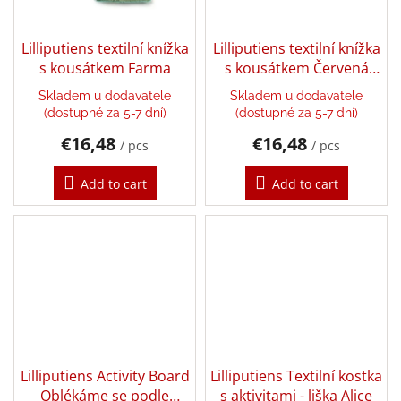
Back
Lilliputiens textilní knížka
Lilliputiens textilní knížka
to
school
s kousátkem Farma
s kousátkem Červená
Karkulka
Skladem u dodavatele
Skladem u dodavatele
Toys
per
(dostupné za 5-7 dní)
(dostupné za 5-7 dní)
topic
€16,48
€16,48
/ pcs
/ pcs
Látkové
panenky
Add to cart
Add to cart
a
zvířátka
Books
Puzzle
Sensory
Play
Lilliputiens Activity Board
Lilliputiens Textilní kostka
Oblékáme se podle
s aktivitami - liška Alice