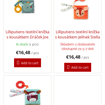
s
o
Bestsellers
t
r
o
t
Balancing
f
i
toys
p
n
r
Brands
g
o
Lilliputiens textilní knížka
Lilliputiens textilní knížka
Blog
d
s kousátkem Dráček Joe
s kousátkem Jelínek Stella
u
In stock
(1 pcs)
Skladem u dodavatele
Wooden
c
toys
(dostupné za 5-7 dní)
€16,48
t
/ pcs
€16,48
s
/ pcs
Store
rating
Add to cart
Add to cart
Affiliate
partner
login
Velkoobchod
Léto
-
moře,
sluníčko...