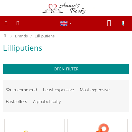
Skip
to
content
SHOPP
CART
Home
/
Brands
/
Lilliputiens
NEW
PRODUCTS
Lilliputiens
SALE
WOODEN
FIGURINES
OPEN FILTER
P
Wooden
r
and
We recommend
Least expensive
Most expensive
Open
o
ended
d
toys
Bestsellers
Alphabetically
u
c
Magnetic
L
t
toys
i
s