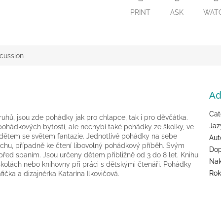
PRINT
ASK
WAT
cussion
Ad
Cat
hů, jsou zde pohádky jak pro chlapce, tak i pro děvčátka.
Jaz
 pohádkových bytostí, ale nechybí také pohádky ze školky, ve
ké dětem se světem fantazie. Jednotlivé pohádky na sebe
Aut
echu, případně ke čtení libovolný pohádkový příběh. Svým
Dop
řed spaním. Jsou určeny dětem přibližně od 3 do 8 let. Knihu
Nak
 školách nebo knihovny při práci s dětskými čtenáři. Pohádky
Rok
ička a dizajnérka Katarína Ilkovičová.