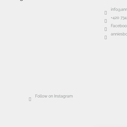
info
@
an
+420 734
Faceboo
anniesbo
Follow on Instagram