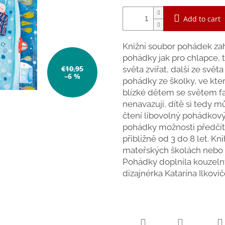
Add to cart
Knižní soubor pohádek za
pohádky jak pro chlapce, 
€10,95
světa zvířat, další ze svě
–6 %
pohádky ze školky, ve kter
blízké dětem se světem fa
nenavazují, dítě si tedy 
čtení libovolný pohádkov
pohádky možnosti předčít
přibližně od 3 do 8 let. Kn
mateřských školách nebo k
Pohádky doplnila kouzelný
dizajnérka Katarína Ilkovič