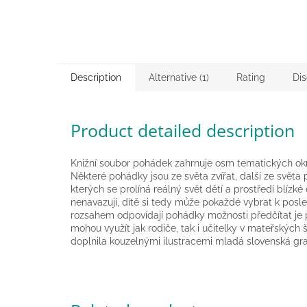
Description
Alternative (1)
Rating
Dis
Product detailed description
Knižní soubor pohádek zahrnuje osm tematických okru
Některé pohádky jsou ze světa zvířat, další ze světa
kterých se prolíná reálný svět dětí a prostředí blíz
nenavazují, dítě si tedy může pokaždé vybrat k posl
rozsahem odpovídají pohádky možnosti předčítat je p
mohou využít jak rodiče, tak i učitelky v mateřských
doplnila kouzelnými ilustracemi mladá slovenská graf