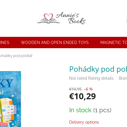
INES
WOODEN AND OPEN ENDED TOYS
MAGNETIC T
ohádky pod polštář
Pohádky pod pol
The
Not rated
Rating details
Bra
average
€10,95
–6 %
product
€10,29
rating
is
0,0
Measure
In stock
(1 pcs)
out
price:
of
5
Delivery options
stars.