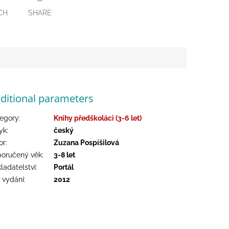
CH
SHARE
ditional parameters
egory
:
Knihy předškoláci (3-6 let)
yk
:
český
or
:
Zuzana Pospíšilová
oručený věk
:
3-8 let
ladatelství
:
Portál
 vydání
:
2012