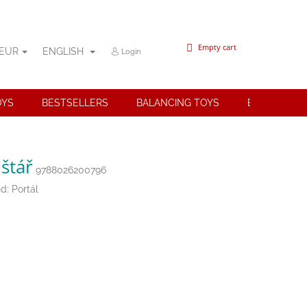
SHOPPING
Empty cart
EUR
ENGLISH
Login
CART
OYS
BESTSELLERS
BALANCING TOYS
BRANDS
štář
9788026200796
nd:
Portál