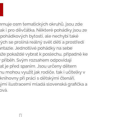
hrnuje osm tematických okruhů, jsou zde
tak i pro děvčátka. Některé pohádky jsou ze
ta pohádkových bytostí, ale nechybí také
ých se prolíná reálný svět dětí a prostředí
ntazie. Jednotlivé pohádky na sebe
může pokaždé vybrat k poslechu, případně ke
ý příběh. Svým rozsahem odpovídají
at je před spaním. Jsou určeny dětem
ihu mohou využít jak rodiče, tak i učitelky v
nihovny při práci s dětskými čtenáři.
mi ilustracemi mladá slovenská grafička a
ová.