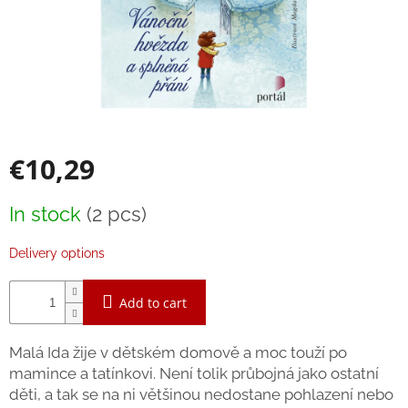
Bestsellers
Balancing
toys
Brands
Blog
€10,29
Wooden
toys
Measure
In stock
(2 pcs)
price:
Store
rating
Delivery options
Affiliate
partner
login
Add to cart
Velkoobchod
Malá Ida žije v dětském domově a moc touží po
Léto
mamince a tatínkovi. Není tolik průbojná jako ostatní
-
děti, a tak se na ni většinou nedostane pohlazení nebo
moře,
sluníčko...