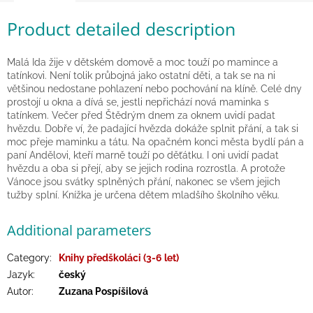
Games
Product detailed description
Silks
and
Malá Ida žije v dětském domově a moc touží po mamince a
Costumes
tatínkovi. Není tolik průbojná jako ostatní děti, a tak se na ni
většinou nedostane pohlazení nebo pochování na klíně. Celé dny
prostojí u okna a dívá se, jestli nepřichází nová maminka s
Creative
toys
tatínkem. Večer před Štědrým dnem za oknem uvidí padat
hvězdu. Dobře ví, že padající hvězda dokáže splnit přání, a tak si
moc přeje maminku a tátu. Na opačném konci města bydlí pán a
Waldorf
paní Andělovi, kteří marně touží po děťátku. I oni uvidí padat
hvězdu a oba si přejí, aby se jejich rodina rozrostla. A protože
Vánoce jsou svátky splněných přání, nakonec se všem jejich
Dárkové
tužby splní. Knížka je určena dětem mladšího školního věku.
poukazy
Additional parameters
Doplnkové
Category
:
Knihy předškoláci (3-6 let)
Brands
Jazyk
:
český
Autor
:
Zuzana Pospíšilová
EUR
/