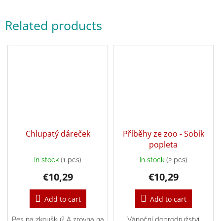
Related products
Login
Chlupatý dáreček
Příběhy ze zoo - Sobík
popleta
In stock
(1 pcs)
In stock
(2 pcs)
€10,29
€10,29
Add to cart
Add to cart
Pes na zkoušku? A zrovna na
Vánoční dobrodružství