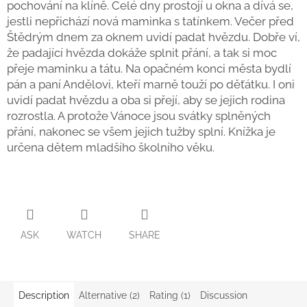
pochování na klíně. Celé dny prostojí u okna a dívá se,
jestli nepřichází nová maminka s tatínkem. Večer před
Back
Štědrým dnem za oknem uvidí padat hvězdu. Dobře ví,
to
school
že padající hvězda dokáže splnit přání, a tak si moc
přeje maminku a tátu. Na opačném konci města bydlí
Toys
pán a paní Andělovi, kteří marně touží po děťátku. I oni
per
topic
uvidí padat hvězdu a oba si přejí, aby se jejich rodina
rozrostla. A protože Vánoce jsou svátky splněných
Látkové
přání, nakonec se všem jejich tužby splní. Knížka je
panenky
určena dětem mladšího školního věku.
a
zvířátka
Books
Puzzle
ASK
WATCH
SHARE
Sensory
Play
Description
Alternative (2)
Rating (1)
Discussion