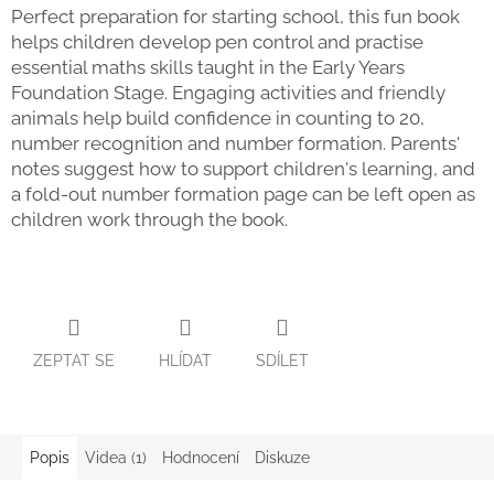
Perfect preparation for starting school, this fun book
Zpátky
helps children develop pen control and practise
do
školy
essential maths skills taught in the Early Years
Foundation Stage. Engaging activities and friendly
Hračky
animals help build confidence in counting to 20,
dle
tématu
number recognition and number formation. Parents'
notes suggest how to support children's learning, and
a fold-out number formation page can be left open as
Látkové
panenky
children work through the book.
a
zvířátka
Knihy
Puzzle
ZEPTAT SE
HLÍDAT
SDÍLET
Sensory
Play
Popis
Videa (1)
Hodnocení
Diskuze
Společenské