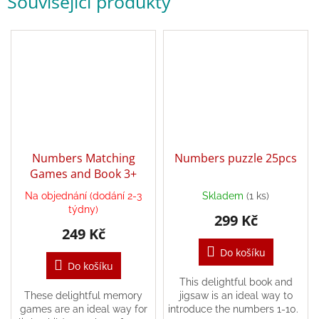
Související produkty
/
Přihlášení
Numbers Matching
Numbers puzzle 25pcs
Games and Book 3+
Na objednání (dodání 2-3
Skladem
(1 ks)
týdny)
299 Kč
249 Kč
Do košíku
Do košíku
This delightful book and
These delightful memory
jigsaw is an ideal way to
games are an ideal way for
introduce the numbers 1-10.