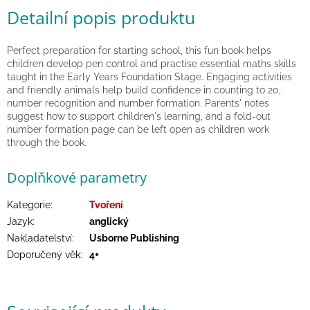
hry
Detailní popis produktu
Šátky
Perfect preparation for starting school, this fun book helps
a
children develop pen control and practise essential maths skills
kostýmy
taught in the Early Years Foundation Stage. Engaging activities
and friendly animals help build confidence in counting to 20,
number recognition and number formation. Parents' notes
Tvoření
suggest how to support children's learning, and a fold-out
number formation page can be left open as children work
Waldorf
through the book.
Doplňkové parametry
Dárkové
poukazy
Kategorie
:
Tvoření
Doplňky
Jazyk
:
anglický
pro
děti
Nakladatelství
:
Usborne Publishing
Doporučený věk
:
4+
Značky
CZK