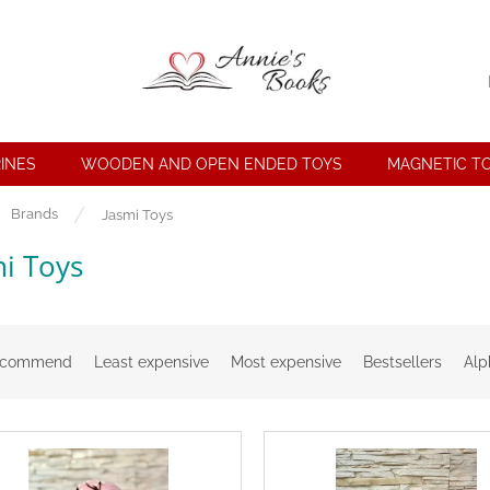
INES
WOODEN AND OPEN ENDED TOYS
MAGNETIC T
e
Brands
Jasmi Toys
mi Toys
ecommend
Least expensive
Most expensive
Bestsellers
Alp