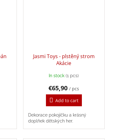
eán
Jasmi Toys - plstěný strom
Akácie
In stock
(1 pcs)
€65,90
/ pcs
Add to cart
Dekorace pokojíčku a krásný
doplňek dětských her.