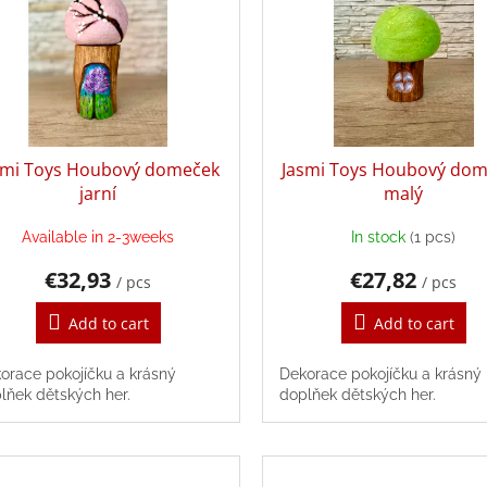
smi Toys Houbový domeček
Jasmi Toys Houbový do
jarní
malý
Available in 2-3weeks
In stock
(1 pcs)
€32,93
€27,82
/ pcs
/ pcs
Add to cart
Add to cart
orace pokojíčku a krásný
Dekorace pokojíčku a krásný
lňek dětských her.
doplňek dětských her.