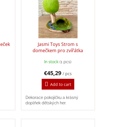
meček
Jasmi Toys Strom s
domečkem pro zvířátka
In stock
(1 pcs)
€45,29
/ pcs
Add to cart
Dekorace pokojíčku a krásný
doplňek dětských her.