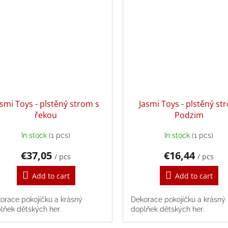
asmi Toys - plstěný strom s
Jasmi Toys - plstěný st
řekou
Podzim
In stock
(1 pcs)
In stock
(1 pcs)
€37,05
€16,44
/ pcs
/ pcs
Add to cart
Add to cart
orace pokojíčku a krásný
Dekorace pokojíčku a krásný
lňek dětských her.
doplňek dětských her.