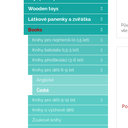
Wooden toys
Látkové panenky a zvířátka
Pův
Books
víl
Knihy pro nejmenší (0-1,5 let)
Knihy batolata (1,5-3 let)
Knihy předškoláci (3-6 let)
Knihy pro děti 6-9 let
Anglické
České
Knihy pro děti 9-12 let
Po
Knihy o výchově děti
Zvukové knihy