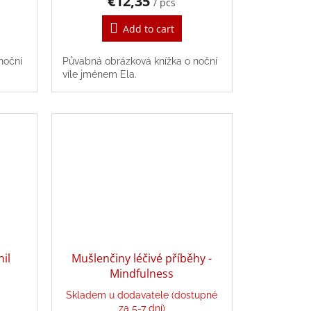
€12,35
/ pcs
Add to cart
noční
Půvabná obrázková knížka o noční
víle jménem Ela.
nil
Mušlenčiny léčivé příběhy -
Mindfulness
Skladem u dodavatele (dostupné
za 5-7 dní)