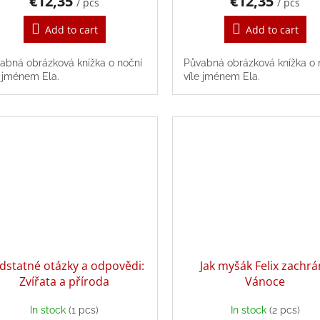
€12,35
€12,35
/ pcs
/ pcs
Add to cart
Add to cart
abná obrázková knížka o noční
Půvabná obrázková knížka o 
e jménem Ela.
víle jménem Ela.
dstatné otázky a odpovědi:
Jak myšák Felix zachrá
Zvířata a příroda
Vánoce
In stock
(1 pcs)
In stock
(2 pcs)