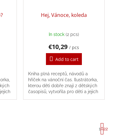
e?
Hej, Vánoce, koleda
In stock
(2 pcs)
€10,29
/ pcs
Add to cart
Kniha plná receptů, návodů a
torka,
hříček na vánoční čas. Ilustrátorka,
ských
kterou děti dobře znají z dětských
jejich
časopisů, vytvořila pro děti a jejich
rodiče barevnou, nádherně
ilustrovanou...
P
1
22
a
g