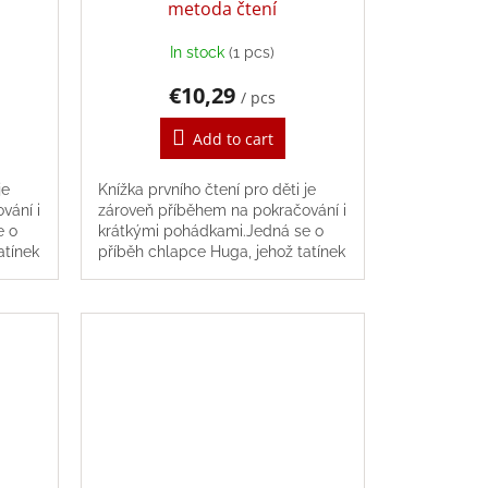
metoda čtení
In stock
(1 pcs)
€10,29
/ pcs
Add to cart
je
Knížka prvního čtení pro děti je
vání i
zároveň příběhem na pokračování i
e o
krátkými pohádkami.Jedná se o
atínek
příběh chlapce Huga, jehož tatínek
je zvěrolékařem v zoologické
zahradě. Hugo ve...