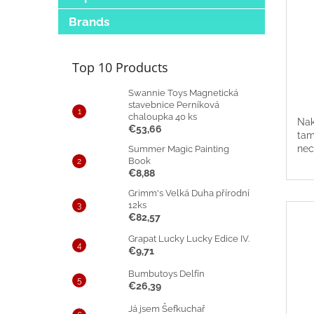
Brands
Top 10 Products
Swannie Toys Magnetická
stavebnice Perníková
chaloupka 40 ks
Nak
€53,66
tam
nech
Summer Magic Painting
Book
€8,88
Grimm's Velká Duha přírodní
12ks
€82,57
Grapat Lucky Lucky Edice IV.
€9,71
Bumbutoys Delfín
€26,39
Já jsem Šefkuchař