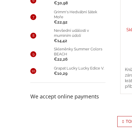
€30,98
Grimm's Hedvábní šátek
Moře
€22,92
Sk
Nevšední události v
muminím údolí
€14,42
Skleněnky Summer Colors
BEACH
€22,26
Grapat Lucky Lucky Edice V.
Kní
€10,29
zár
krá
pří
je 
We accept online payments
zah
TO