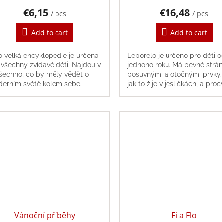
€6,15
€16,48
/ pcs
/ pcs
Add to cart
Add to cart
o velká encyklopedie je určena
Leporelo je určeno pro děti 
 všechny zvídavé děti. Najdou v
jednoho roku. Má pevné strán
všechno, co by měly vědět o
posuvnými a otočnými prvky. Z
erním světě kolem sebe.
jak to žije v jesličkách, a proc
jemnou motoriku.
Vánoční příběhy
Fi a Flo