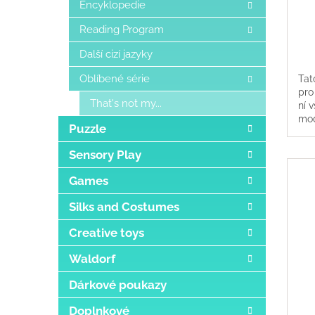
Encyklopedie
Reading Program
Další cizí jazyky
Oblíbené série
Tat
pro
That's not my...
ní 
mod
Puzzle
Sensory Play
Games
Silks and Costumes
Creative toys
Waldorf
Dárkové poukazy
Doplnkové