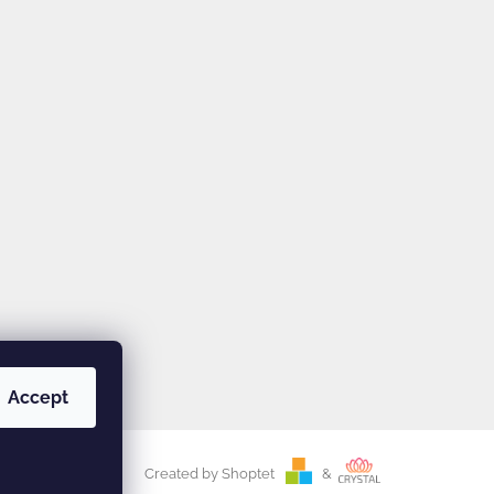
Accept
Created by Shoptet
&