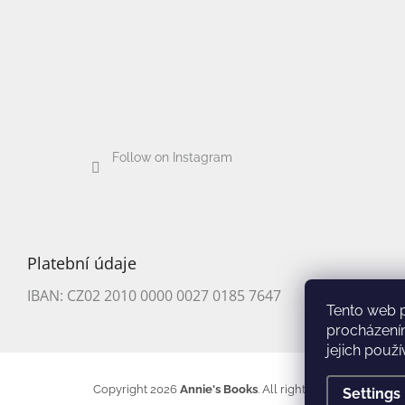
Follow on Instagram
Platební údaje
IBAN: CZ02 2010 0000 0027 0185 7647
Tento web 
procházení
jejich použí
Copyright 2026
Annie's Books
. All rights reserved.
Edit co
Settings