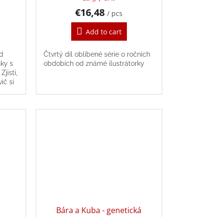
€16,48
/ pcs
Add to cart
od
Čtvrtý díl oblíbené série o ročních
ky s
obdobích od známé ilustrátorky
jisti,
vič si
Bára a Kuba - genetická