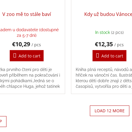
V zoo mě to stále baví
Kdy už budou Vánoc
ladem u dodavatele (dostupné
In stock
(2 pcs)
za 5-7 dní)
€10,29
€12,35
/ pcs
/ pcs
Add to cart
Add to cart
žka prvního čtení pro děti je
Kniha plná receptů, návodů a
oveň příběhem na pokračování i
hříček na vánoční čas. Ilustrá
tkými pohádkami.Jedná se o
kterou děti dobře znají z dět
běh chlapce Huga, jehož tatínek
časopisů, vytvořila pro děti a 
zvěrolékařem v zoologické
rodiče barevnou, nádherně
radě. Hugo ve...
ilustrovanou...
LOAD 12 MORE
L
P
i
s