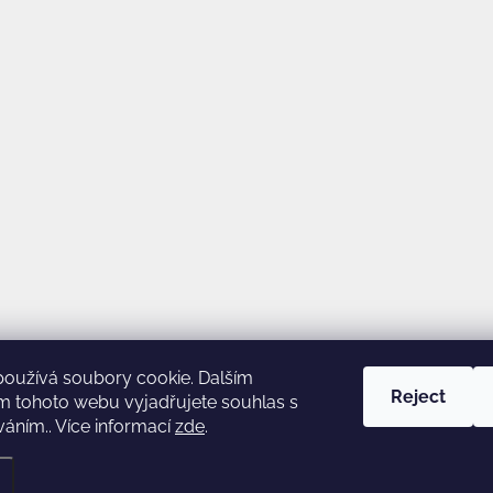
používá soubory cookie. Dalším
Reject
m tohoto webu vyjadřujete souhlas s
váním.. Více informací
zde
.
okie settings