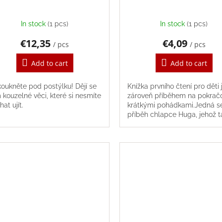
In stock
(1 pcs)
In stock
(1 pcs)
€12,35
€4,09
/ pcs
/ pcs
Add to cart
Add to cart
oukněte pod postýlku! Dějí se
Knížka prvního čtení pro děti 
 kouzelné věci, které si nesmíte
zároveň příběhem na pokračo
at ujít.
krátkými pohádkami.Jedná s
příběh chlapce Huga, jehož t
je zvěrolékařem v zoologické
zahradě. Hugo ve...