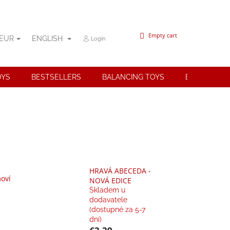
SHOPPING
Empty cart
EUR
ENGLISH
Login
CART
OYS
BESTSELLERS
BALANCING TOYS
BRANDS
HRAVÁ ABECEDA -
oví
NOVÁ EDICE
Skladem u
dodavatele
(dostupné za 5-7
dní)