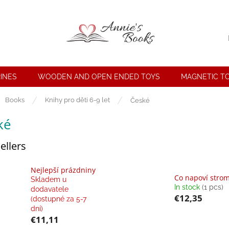
INES
WOODEN AND OPEN ENDED TOYS
MAGNETIC T
e
Books
Knihy pro děti 6-9 let
České
ké
ellers
Nejlepší prázdniny
Co napoví strom
Skladem u
In stock
(1 pcs)
dodavatele
€12,35
(dostupné za 5-7
dní)
€11,11