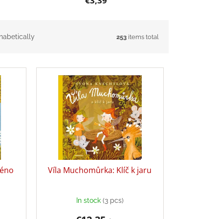
€3,39
habetically
253
items total
jméno
Víla Muchomůrka: Klíč k jaru
In stock
(3 pcs)