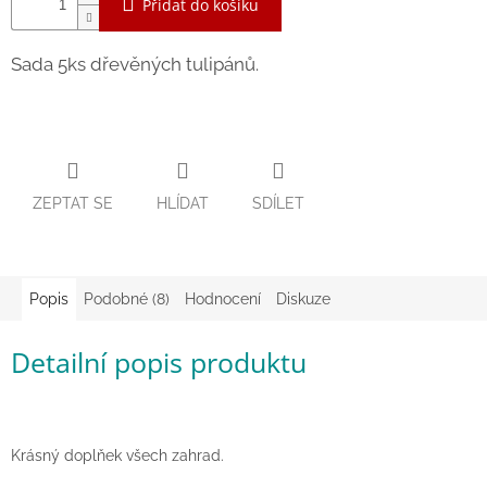
Přidat do košíku
Zpátky
do
školy
Sada 5ks dřevěných tulipánů.
Hračky
dle
tématu
Látkové
ZEPTAT SE
HLÍDAT
SDÍLET
panenky
a
zvířátka
Knihy
Popis
Podobné (8)
Hodnocení
Diskuze
Detailní popis produktu
Puzzle
Sensory
Play
Krásný doplňek všech zahrad.
Společenské