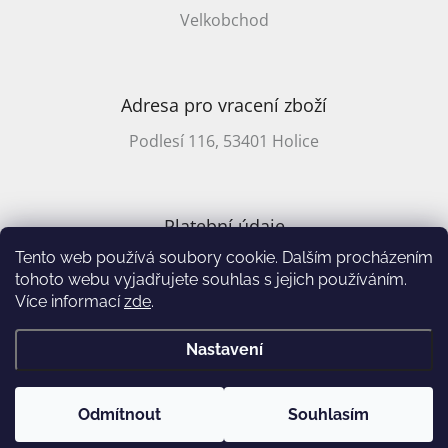
Velkobchod
Adresa pro vracení zboží
Podlesí 116, 53401 Holice
Platební údaje
Tento web používá soubory cookie. Dalším procházením
CZ účet: 2701857647/2010
tohoto webu vyjadřujete souhlas s jejich používáním.
Více informací
zde
.
Vytvořil Shoptet
&
Nastavení
Copyright 2026
Annie's Books
. Všechna práva vyhrazena.
Upravit
Odmítnout
Souhlasím
nastavení cookies