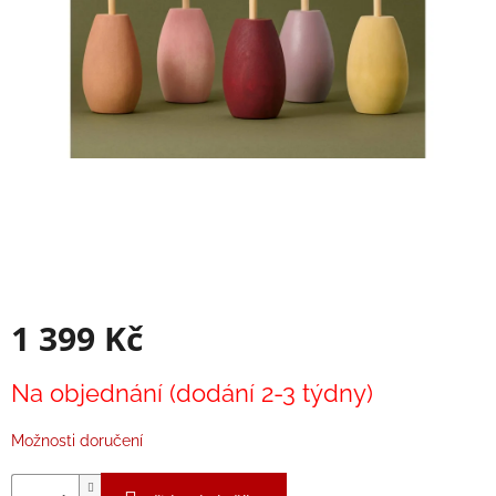
Balanční
pomůcky
Prodávané
značky
Blog
Hračky
dle
věku
Hodnocení
obchodu
1 399 Kč
Provizní
systém
Měrná
Na objednání (dodání 2-3 týdny)
Velkoobchod
cena:
Léto
Možnosti doručení
-
moře,
sluníčko...