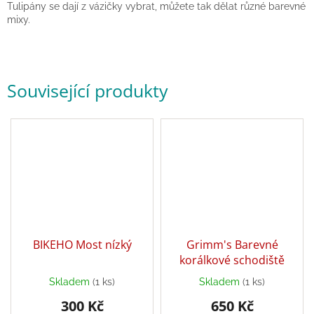
Tulipány se dají z vázičky vybrat, můžete tak dělat různé barevné
hry
mixy.
Šátky
a
kostýmy
Související produkty
Tvoření
Waldorf
Dárkové
poukazy
Doplňky
pro
děti
BIKEHO Most nízký
Grimm's Barevné
korálkové schodiště
Značky
Skladem
(1 ks)
Skladem
(1 ks)
300 Kč
650 Kč
CZK