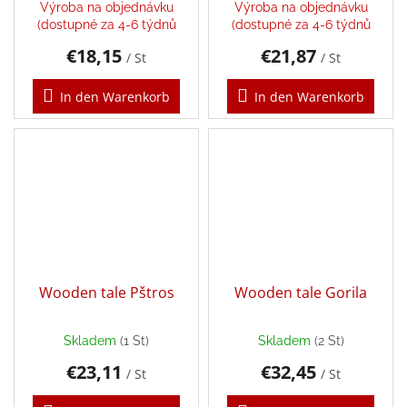
Výroba na objednávku
Výroba na objednávku
(dostupné za 4-6 týdnů
(dostupné za 4-6 týdnů
Dárkové
€18,15
€21,87
poukazy
/ St
/ St
Doplnkové
In den Warenkorb
In den Warenkorb
Marken
EUR
/
Login
Wooden tale Pštros
Wooden tale Gorila
Skladem
(1 St)
Skladem
(2 St)
€23,11
€32,45
/ St
/ St