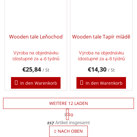
Wooden tale Leňochod
Wooden tale Tapír mládě
Výroba na objednávku
Výroba na objednávku
(dostupné za 4-6 týdnů
(dostupné za 4-6 týdnů
€25,84
€14,30
/ St
/ St
In den Warenkorb
In den Warenkorb
WEITERE 12 LADEN
P
1
19
a
S
g
217
Artikel insgesamt
t
i
e
NACH OBEN
n