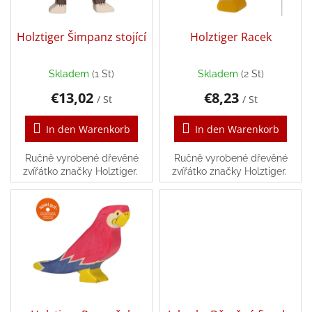
u
e
n
r
Léto
g
-
P
Holztiger Šimpanz stojící
Holztiger Racek
moře,
r
sluníčko...
o
Skladem
(1 St)
Skladem
(2 St)
Zpátky
d
do
€13,02
€8,23
u
školy
/ St
/ St
k
Knihy,
t
In den Warenkorb
In den Warenkorb
hry
e
a
hračky
Ručně vyrobené dřevěné
Ručně vyrobené dřevěné
dle
zvířátko značky Holztiger.
zvířátko značky Holztiger.
témat
Látkové
panenky
a
zvířátka
Knihy
pro
děti