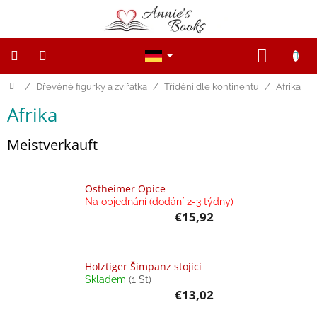
Zum
Inhalt
springen
WARE
Startseite
/
Dřevěné figurky a zvířátka
/
Třídění dle kontinentu
/
Afrika
NOVINKY
Afrika
Výprodej
Meistverkauft
Dřevěné
figurky
a
zvířátka
Ostheimer Opice
Na objednání (dodání 2-3 týdny)
Open-
€15,92
ended
game
Holztiger Šimpanz stojící
Magnetické
Skladem
(1 St)
knihy,
hračky
€13,02
a
hry