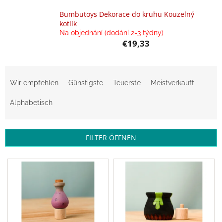
Bumbutoys Dekorace do kruhu Kouzelný
Annie
kotlík
Doporučuje
Na objednání (dodání 2-3 týdny)
€19,33
Balanční
pomůcky
P
Verkaufte
r
Marken
Wir empfehlen
Günstigste
Teuerste
Meistverkauft
o
d
Blog
Alphabetisch
u
Dřevěné
k
hračky,
t
hry,
FILTER ÖFFNEN
vkládačky
s
a
o
stavebnice
L
r
i
Geschäftsbewertung
t
s
i
t
Provisionssystem
e
e
r
d
Velkoobchod