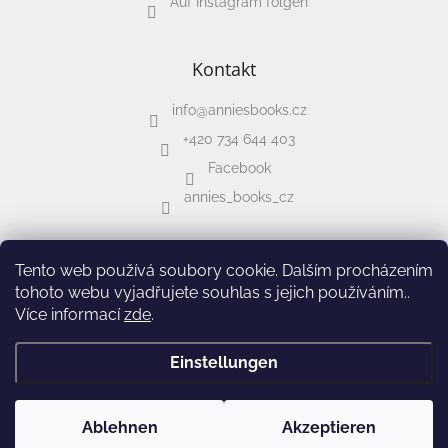
Auf Instagram folgen
Kontakt
info
@
anniesbooks.cz
+420 734 644 403
Facebook
annies_books_cz
Tento web používá soubory cookie. Dalším procházením
tohoto webu vyjadřujete souhlas s jejich používáním..
Více informací
zde
.
Erstellt von Shoptet
&
Einstellungen
Copyright 2026
Annie's Books
. Alle Rechte vorbehalten.
Cookie-
Ablehnen
Akzeptieren
Einstellungen ändern