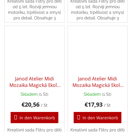
Kreativní sada Flitry pro děti
Kreativní sada Flitry pro děti
od 5 let. Rozvíjí jemnou
od 5 let. Rozvíjí jemnou
motoriku, trpělivost a smysl
motoriku, trpělivost a smysl
pro detail. Obsahuje 3
pro detail. Obsahuje 3
samolepicí obrázky.
samolepicí obrázky.
Janod Atelier Midi
Janod Atelier Midi
Mozaika Magická škola
Mozaika Magická škola
Výroba šperků
Tajný zápisník
Skladem
(1 St)
Skladem
(1 St)
€20,56
€17,93
/ St
/ St
In den Warenkorb
In den Warenkorb
Kreativní sada Flitry pro děti
Kreativní sada Flitry pro děti