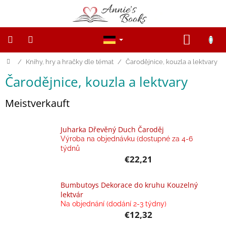
Zum
Inhalt
springen
WARE
Startseite
/
Knihy, hry a hračky dle témat
/
Čarodějnice, kouzla a lektvary
NOVINKY
Čarodějnice, kouzla a lektvary
Výprodej
Meistverkauft
Dřevěné
figurky
a
zvířátka
Juharka Dřevěný Duch Čaroděj
Výroba na objednávku (dostupné za 4-6
týdnů
Open-
€22,21
ended
game
Bumbutoys Dekorace do kruhu Kouzelný
Magnetické
lektvár
knihy,
Na objednání (dodání 2-3 týdny)
hračky
€12,32
a
hry