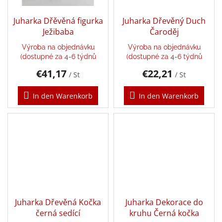
Puzzle
Juharka Dřěvěná figurka
Juharka Dřevěný Duch
Ježibaba
Čaroděj
Senzory
Výroba na objednávku
Výroba na objednávku
Play
(dostupné za 4-6 týdnů
(dostupné za 4-6 týdnů
€41,17
€22,21
/ St
/ St
Karetní,
stolní
a
In den Warenkorb
In den Warenkorb
deskové
hry
Šátky
Aktivity
a
tvoření
s
dětmi
Juharka Dřevěná Kočka
Juharka Dekorace do
černá sedící
kruhu Černá kočka
Waldorf
pomůcky