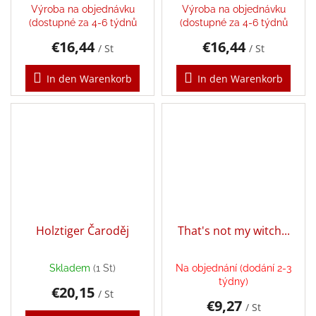
Výroba na objednávku
Výroba na objednávku
(dostupné za 4-6 týdnů
(dostupné za 4-6 týdnů
Dárkové
€16,44
€16,44
poukazy
/ St
/ St
Doplnkové
In den Warenkorb
In den Warenkorb
Marken
EUR
/
Login
Holztiger Čaroděj
That's not my witch...
Skladem
(1 St)
Na objednání (dodání 2-3
týdny)
€20,15
/ St
€9,27
/ St