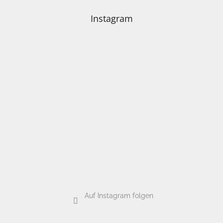
s
Instagram
t
e
Auf Instagram folgen