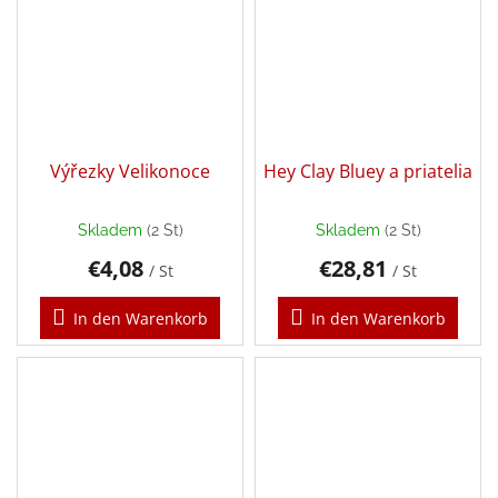
Dárkové
poukazy
Doplnkové
Výřezky Velikonoce
Hey Clay Bluey a priatelia
Marken
Skladem
(2 St)
Skladem
(2 St)
EUR
/
€4,08
€28,81
/ St
/ St
Login
In den Warenkorb
In den Warenkorb