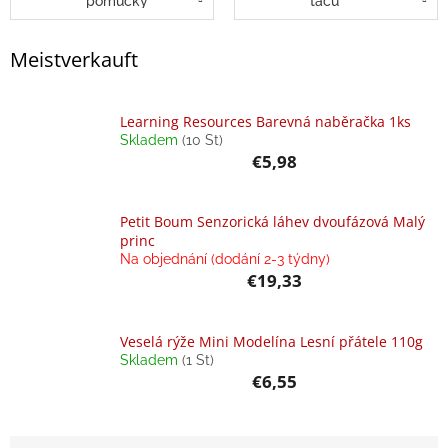
pomůcky
táců
Annie
Meistverkauft
Doporučuje
Balanční
pomůcky
Learning Resources Barevná naběračka 1ks
Skladem
(10 St)
Verkaufte
€5,98
Marken
Blog
Petit Boum Senzorická láhev dvoufázová Malý
princ
Dřevěné
Na objednání (dodání 2-3 týdny)
hračky,
hry,
€19,33
vkládačky
a
stavebnice
Veselá rýže Mini Modelína Lesní přátele 110g
Geschäftsbewertung
Skladem
(1 St)
€6,55
Provisionssystem
Velkoobchod
P