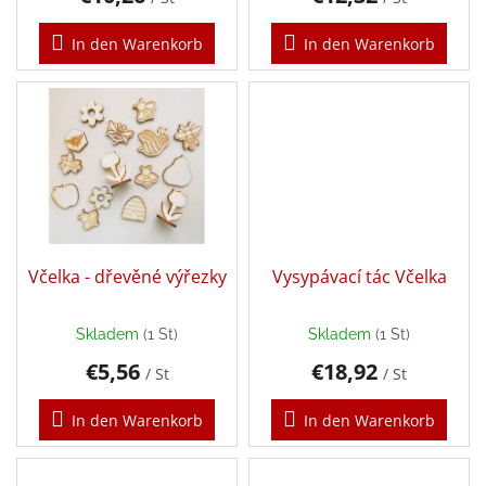
k
Puzzle
t
In den Warenkorb
In den Warenkorb
e
Senzory
Play
Karetní,
stolní
a
deskové
hry
Včelka - dřevěné výřezky
Vysypávací tác Včelka
Šátky
Skladem
(1 St)
Skladem
(1 St)
Aktivity
a
€5,56
€18,92
/ St
/ St
tvoření
s
dětmi
In den Warenkorb
In den Warenkorb
Waldorf
pomůcky