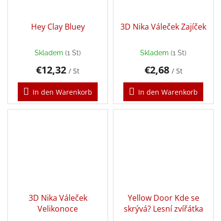
Hey Clay Bluey
3D Nika Váleček Zajíček
Skladem
(1 St)
Skladem
(1 St)
€12,32
€2,68
/ St
/ St
In den Warenkorb
In den Warenkorb
3D Nika Váleček
Yellow Door Kde se
Velikonoce
skrývá? Lesní zvířátka