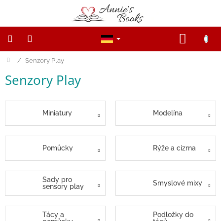
Zum
Inhalt
springen
WARE
Startseite
/
Senzory Play
NOVINKY
Senzory Play
Výprodej
Dřevěné
figurky
Miniatury
Modelína
a
zvířátka
Open-
Pomůcky
Rýže a cizrna
ended
game
Sady pro
Smyslové mixy
sensory play
Magnetické
knihy,
hračky
a
Tácy a
Podložky do
hry