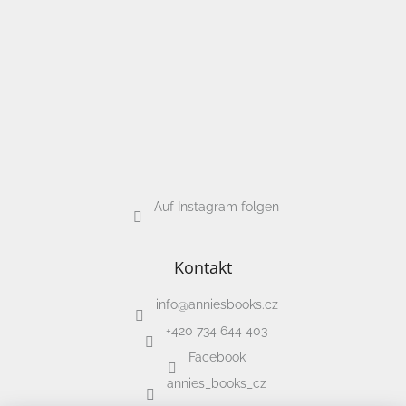
Puzzle
Senzory
Play
Karetní,
stolní
a
deskové
hry
Auf Instagram folgen
Šátky
Kontakt
Aktivity
a
info
@
anniesbooks.cz
tvoření
s
+420 734 644 403
dětmi
Facebook
annies_books_cz
Waldorf
pomůcky