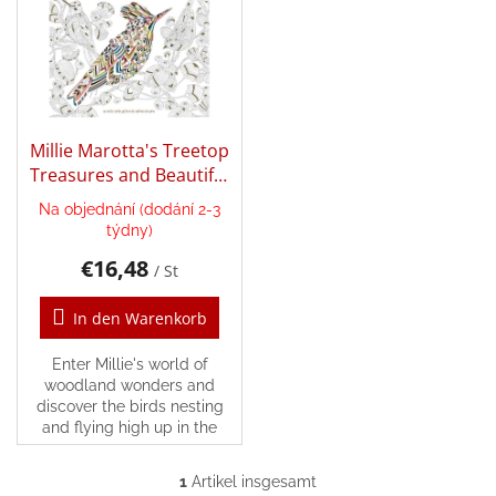
s
o
t
r
e
Annie
t
Doporučuje
d
i
e
e
Balanční
r
pomůcky
r
P
Millie Marotta's Treetop
u
Verkaufte
r
Treasures and Beautiful
n
Marken
o
Birds
g
Na objednání (dodání 2-3
d
Blog
týdny)
u
€16,48
k
/ St
Dřevěné
hračky,
t
hry,
e
In den Warenkorb
vkládačky
a
stavebnice
Enter Millie's world of
woodland wonders and
Geschäftsbewertung
discover the birds nesting
and flying high up in the
Provisionssystem
treetops, and the myriad
creatures found among the
1
Artikel insgesamt
Velkoobchod
S
branches.