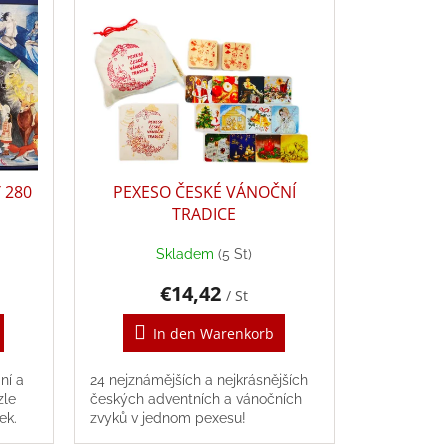
 280
PEXESO ČESKÉ VÁNOČNÍ
TRADICE
Skladem
(5 St)
€14,42
/ St
In den Warenkorb
ní a
24 nejznámějších a nejkrásnějších
zle
českých adventních a vánočních
ek.
zvyků v jednom pexesu!