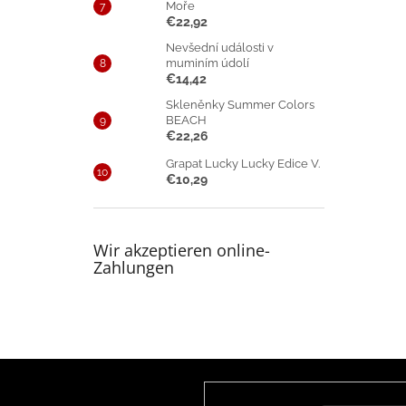
Moře
€22,92
Nevšední události v
muminím údolí
€14,42
Skleněnky Summer Colors
BEACH
€22,26
Grapat Lucky Lucky Edice V.
€10,29
Wir akzeptieren online-
Zahlungen
F
u
Newsletter abonnieren