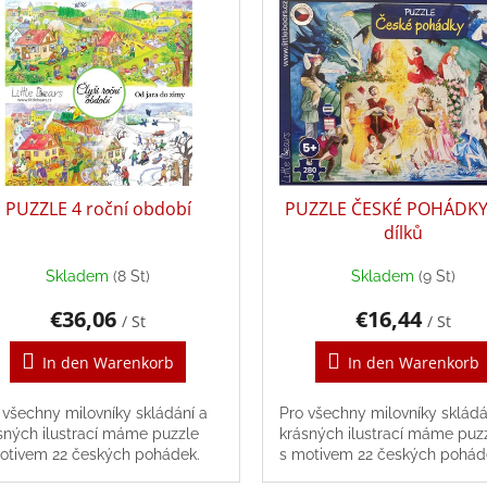
PUZZLE 4 roční období
PUZZLE ČESKÉ POHÁDKY
dílků
Skladem
(8 St)
Skladem
(9 St)
€36,06
€16,44
/ St
/ St
In den Warenkorb
In den Warenkorb
 všechny milovníky skládání a
Pro všechny milovníky skládá
sných ilustrací máme puzzle
krásných ilustrací máme puz
otivem 22 českých pohádek.
s motivem 22 českých pohád