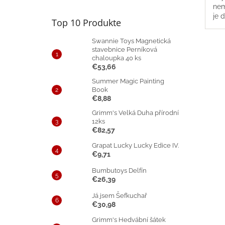
nem
je 
Top 10 Produkte
Swannie Toys Magnetická
stavebnice Perníková
chaloupka 40 ks
€53,66
Summer Magic Painting
Book
€8,88
Grimm's Velká Duha přírodní
12ks
€82,57
Grapat Lucky Lucky Edice IV.
€9,71
Bumbutoys Delfín
€26,39
Já jsem Šefkuchař
€30,98
Grimm's Hedvábní šátek