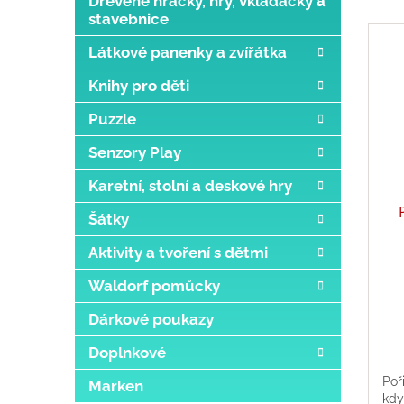
Dřevěné hračky, hry, vkládačky a
stavebnice
Látkové panenky a zvířátka
Knihy pro děti
Puzzle
Senzory Play
Karetní, stolní a deskové hry
Šátky
Aktivity a tvoření s dětmi
Waldorf pomůcky
Dárkové poukazy
Doplnkové
Poř
Marken
kdy