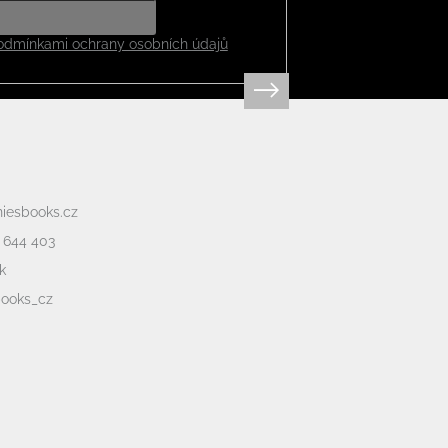
odmínkami ochrany osobních údajů
niesbooks.cz
 644 403
k
books_cz