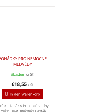
POHÁDKY PRO NEMOCNÉ
MEDVĚDY
Skladem
(2 St)
€18,55
/ St
In den Warenkorb
iďte si tahák s inspirací na dny,
 vaše malé medvědy navštíví