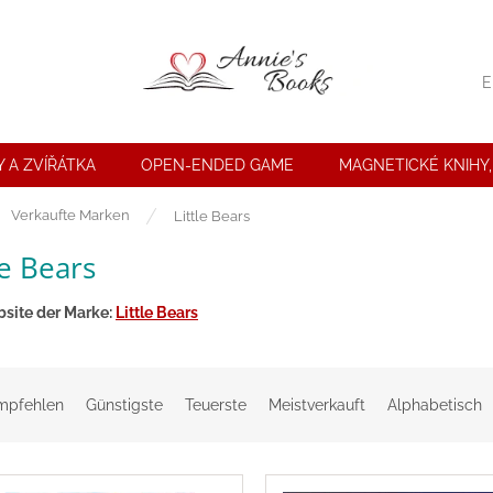
E
 A ZVÍŘÁTKA
OPEN-ENDED GAME
MAGNETICKÉ KNIHY,
seite
Verkaufte Marken
Little Bears
le Bears
site der Marke:
Little Bears
mpfehlen
Günstigste
Teuerste
Meistverkauft
Alphabetisch