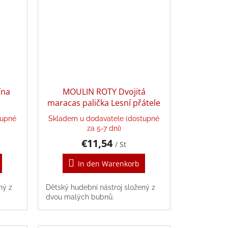
ína
MOULIN ROTY Dvojitá
maracas palička Lesní přátele
tupné
Skladem u dodavatele (dostupné
za 5-7 dní)
€11,54
/ St
In den Warenkorb
ný z
Dětský hudební nástroj složený z
dvou malých bubnů.