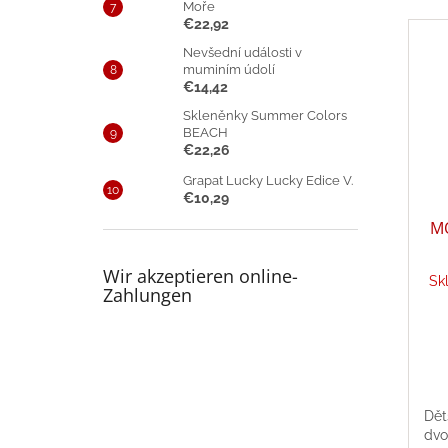
Moře
€22,92
Nevšední události v
muminím údolí
€14,42
Skleněnky Summer Colors
BEACH
€22,26
Grapat Lucky Lucky Edice V.
€10,29
MO
Wir akzeptieren online-
Sk
Zahlungen
Dět
dvo