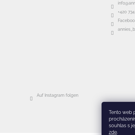
info
@
an
+420 734
Faceboo
annies_
Auf Instagram folgen
Tento web 
procházení
souhlas s je
zde
.