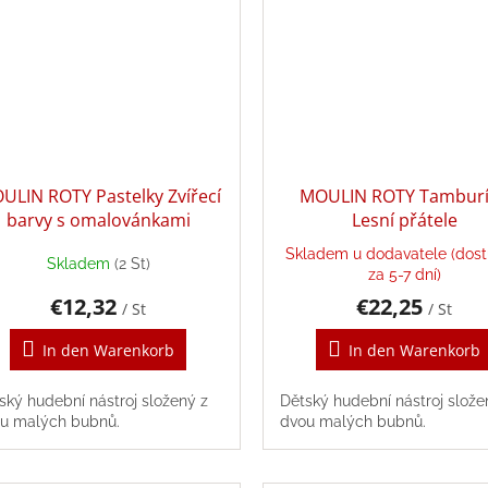
ULIN ROTY Pastelky Zvířecí
MOULIN ROTY Tambur
barvy s omalovánkami
Lesní přátele
Skladem u dodavatele (dos
Skladem
(2 St)
za 5-7 dní)
€12,32
€22,25
/ St
/ St
In den Warenkorb
In den Warenkorb
ský hudební nástroj složený z
Dětský hudební nástroj slože
u malých bubnů.
dvou malých bubnů.