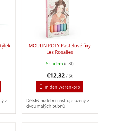
týlek
MOULIN ROTY Pastelové fixy
Les Rosalies
Skladem
(2 St)
€12,32
/ St
In den Warenkorb
ný z
Dětský hudební nástroj složený z
dvou malých bubnů.