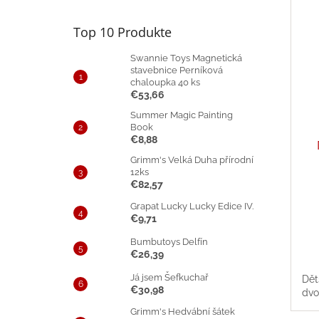
Top 10 Produkte
Swannie Toys Magnetická
stavebnice Perníková
chaloupka 40 ks
€53,66
Summer Magic Painting
Book
€8,88
Grimm's Velká Duha přírodní
12ks
€82,57
Grapat Lucky Lucky Edice IV.
€9,71
Bumbutoys Delfín
€26,39
Já jsem Šefkuchař
Dět
€30,98
dvo
Grimm's Hedvábní šátek