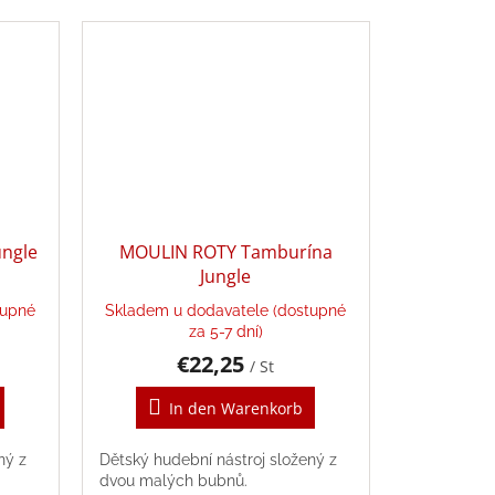
ngle
MOULIN ROTY Tamburína
Jungle
tupné
Skladem u dodavatele (dostupné
za 5-7 dní)
€22,25
/ St
In den Warenkorb
ný z
Dětský hudební nástroj složený z
dvou malých bubnů.