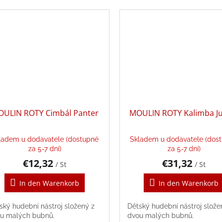
ULIN ROTY Cimbál Panter
MOULIN ROTY Kalimba Ju
ladem u dodavatele (dostupné
Skladem u dodavatele (dos
za 5-7 dní)
za 5-7 dní)
€12,32
€31,32
/ St
/ St
In den Warenkorb
In den Warenkorb
ský hudební nástroj složený z
Dětský hudební nástroj slože
u malých bubnů.
dvou malých bubnů.