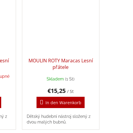
esní
MOULIN ROTY Maracas Lesní
přátele
tupné
Skladem
(1 St)
€15,25
/ St
In den Warenkorb
ný z
Dětský hudební nástroj složený z
dvou malých bubnů.