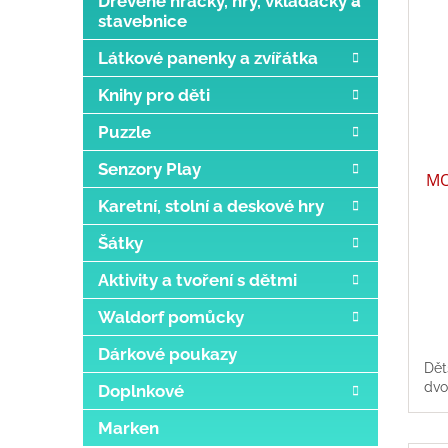
Dřevěné hračky, hry, vkládačky a
stavebnice
Látkové panenky a zvířátka
Knihy pro děti
Puzzle
Senzory Play
MO
Karetní, stolní a deskové hry
Šátky
Aktivity a tvoření s dětmi
Waldorf pomůcky
Dárkové poukazy
Dět
dvo
Doplnkové
Marken