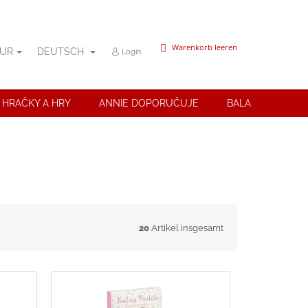
WARENKORB
Warenkorb leeren
UR
DEUTSCH
Login
 HRAČKY A HRY
ANNIE DOPORUČUJE
BALANČNÍ POMŮ
20
Artikel insgesamt