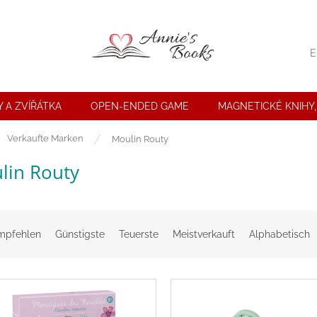
E
 A ZVÍŘÁTKA
OPEN-ENDED GAME
MAGNETICKÉ KNIHY,
seite
Verkaufte Marken
Moulin Routy
lin Routy
mpfehlen
Günstigste
Teuerste
Meistverkauft
Alphabetisch