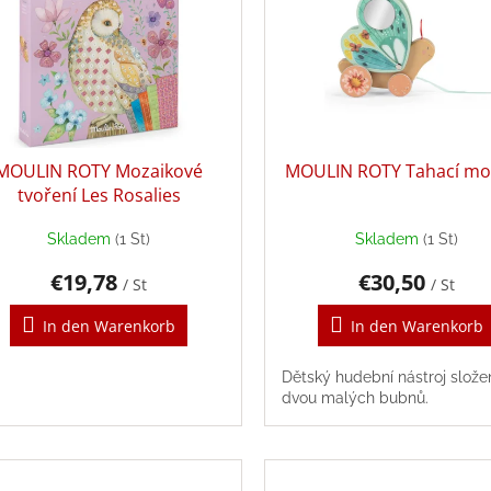
MOULIN ROTY Mozaikové
MOULIN ROTY Tahací mo
tvoření Les Rosalies
Skladem
(1 St)
Skladem
(1 St)
€19,78
€30,50
/ St
/ St
In den Warenkorb
In den Warenkorb
Dětský hudební nástroj slože
dvou malých bubnů.