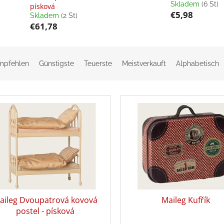
Skladem
(6 St)
písková
€5,98
Skladem
(2 St)
€61,78
mpfehlen
Günstigste
Teuerste
Meistverkauft
Alphabetisch
aileg Dvoupatrová kovová
Maileg Kufřík
postel - písková