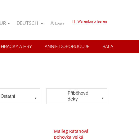
WARENKORB
Warenkorb leeren
UR
DEUTSCH
Login
 HRAČKY A HRY
ANNIE DOPORUČUJE
BALANČNÍ POMŮ
Příběhové
Ostatní
deky
Maileg Ratanová
pohovka velká