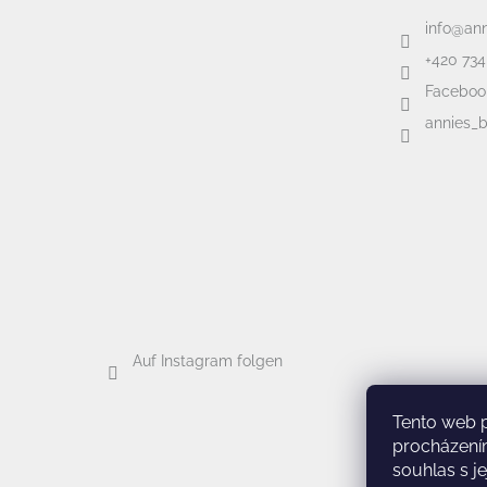
info
@
an
+420 734
Faceboo
annies_
Auf Instagram folgen
Tento web 
procházení
souhlas s je