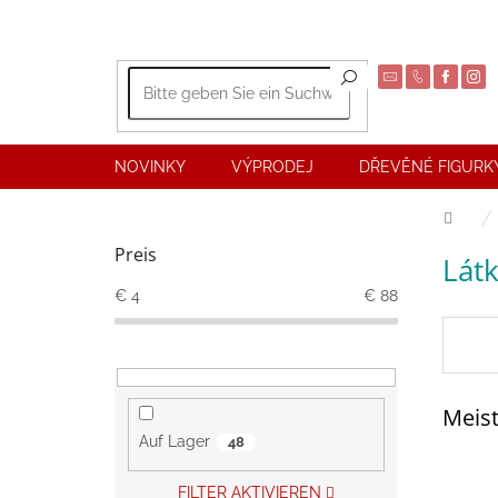
Zum
Inhalt
springen
NOVINKY
VÝPRODEJ
DŘEVĚNÉ FIGURKY
Start
S
Preis
Lát
e
i
€
4
€
88
t
e
n
l
Meist
e
i
Auf Lager
48
s
t
FILTER AKTIVIEREN