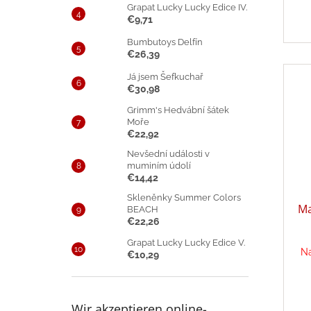
Grapat Lucky Lucky Edice IV.
€9,71
Bumbutoys Delfín
€26,39
Já jsem Šefkuchař
€30,98
Grimm's Hedvábní šátek
Moře
€22,92
Nevšední události v
muminím údolí
€14,42
Skleněnky Summer Colors
Ma
BEACH
€22,26
Grapat Lucky Lucky Edice V.
Na
€10,29
Wir akzeptieren online-