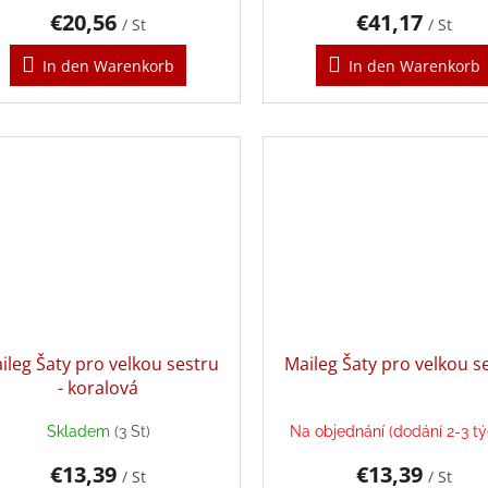
€20,56
€41,17
/ St
/ St
In den Warenkorb
In den Warenkorb
ileg Šaty pro velkou sestru
Maileg Šaty pro velkou s
- koralová
Skladem
(3 St)
Na objednání (dodání 2-3 t
€13,39
€13,39
/ St
/ St