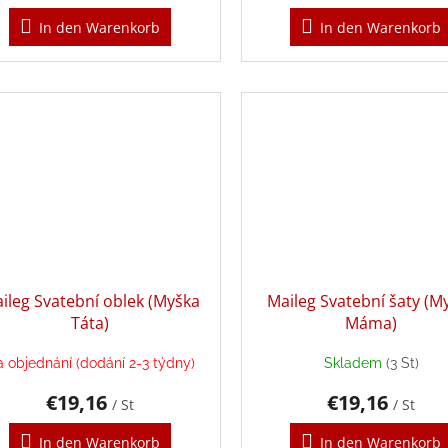
In den Warenkorb
In den Warenkorb
ileg Svatební oblek (Myška
Maileg Svatební šaty (M
Táta)
Máma)
 objednání (dodání 2-3 týdny)
Skladem
(3 St)
€19,16
€19,16
/ St
/ St
In den Warenkorb
In den Warenkorb