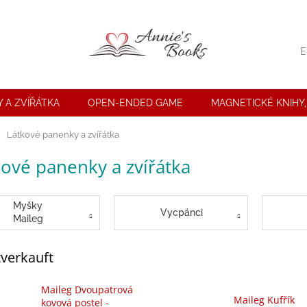
E
 A ZVÍŘÁTKA
OPEN-ENDED GAME
MAGNETICKÉ KNIHY,
seite
Látkové panenky a zvířátka
kové panenky a zvířátka
Myšky
Vycpánci
Maileg
verkauft
Maileg Dvoupatrová
Maileg Kufřík
kovová postel -