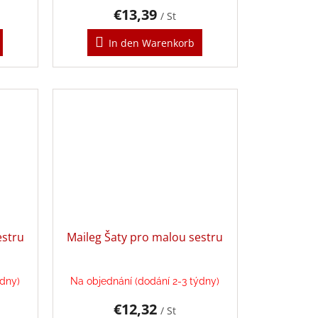
€13,39
/ St
In den Warenkorb
estru
Maileg Šaty pro malou sestru
ýdny)
Na objednání (dodání 2-3 týdny)
€12,32
/ St