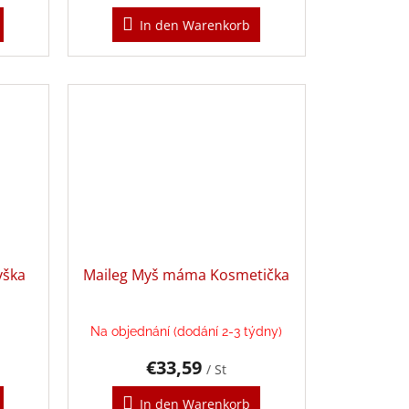
In den Warenkorb
yška
Maileg Myš máma Kosmetička
Na objednání (dodání 2-3 týdny)
€33,59
/ St
In den Warenkorb