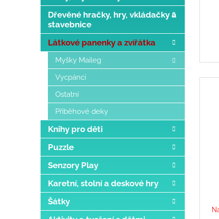
u
g
k
Dřevěné hračky, hry, vkládačky a
t
stavebnice
e
Látkové panenky a zvířátka
Myšky Maileg
Vycpánci
Ostatní
Příběhové deky
Knihy pro děti
Puzzle
Senzory Play
Karetní, stolní a deskové hry
Šátky
Na