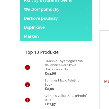
Aktivity a tvoření s dětmi
Waldorf pomůcky
Dárkové poukazy
Doplnkové
Marken
Top 10 Produkte
Swannie Toys Magnetická
stavebnice Perníková
chaloupka 40 ks
€53,66
Summer Magic Painting
Ma
Book
€8,88
Grimm's Velká Duha přírodní
12ks
€82,57