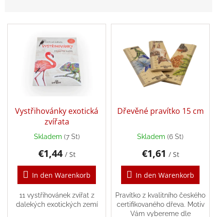
u
k
Annie
L
t
Doporučuje
i
s
s
o
Balanční
pomůcky
t
r
e
t
Verkaufte
d
i
Marken
e
e
r
Blog
r
P
Vystřihovánky exotická
Dřevěné pravítko 15 cm
u
Dřevěné
r
zvířata
n
hračky,
o
g
hry,
Skladem
(7 St)
Skladem
(6 St)
vkládačky
d
a
€1,44
€1,61
u
stavebnice
/ St
/ St
k
Geschäftsbewertung
t
In den Warenkorb
In den Warenkorb
e
Provisionssystem
11 vystřihovánek zvířat z
Pravítko z kvalitního českého
dalekých exotických zemí
certifikovaného dřeva. Motiv
Velkoobchod
Vám vybereme dle