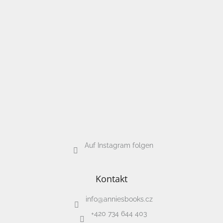
e
Dárkové
poukazy
Doplnkové
Marken
EUR
/
Login
Auf Instagram folgen
Kontakt
info
@
anniesbooks.cz
+420 734 644 403