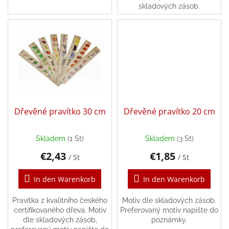
skladových zásob.
Léto
-
moře,
sluníčko...
Zpátky
do
školy
Knihy,
hry
a
Dřevěné pravítko 30 cm
Dřevěné pravítko 20 cm
hračky
dle
témat
Skladem
(1 St)
Skladem
(3 St)
€2,43
€1,85
Látkové
/ St
/ St
panenky
a
zvířátka
In den Warenkorb
In den Warenkorb
Pravítka z kvalitního českého
Motiv dle skladových zásob.
Knihy
certifikovaného dřeva. Motiv
Preferovaný motiv napište do
pro
děti
dle skladových zásob,
poznámky.