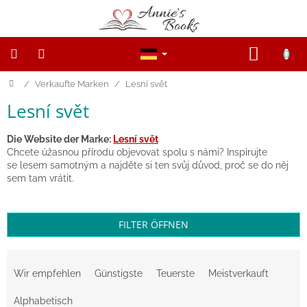
Zum
Inhalt
springen
WARE
Startseite
/
Verkaufte Marken
/
Lesní svět
NOVINKY
Lesní svět
Výprodej
Die Website der Marke:
Lesní svět
Dřevěné
figurky
Chcete úžasnou přírodu objevovat spolu s námi? Inspirujte
a
se lesem samotným a najděte si ten svůj důvod, proč se do něj
zvířátka
sem tam vrátit.
Open-
ended
FILTER ÖFFNEN
game
P
Magnetické
r
knihy,
Wir empfehlen
Günstigste
Teuerste
Meistverkauft
hračky
o
a
d
hry
Alphabetisch