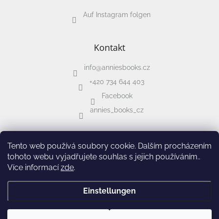
Auf Instagram folgen
Dárkové
poukazy
Kontakt
Doplnkové
info
@
anniesbooks.cz
Marken
+420 734 644 403
Facebook
EUR
/
annies_books_cz
Login
Tento web používá soubory cookie. Dalším procházením
tohoto webu vyjadřujete souhlas s jejich používáním..
Více informací
zde
.
Erstellt von Shoptet
&
Einstellungen
Copyright 2026
Annie's Books
. Alle Rechte vorbehalten.
Cookie-