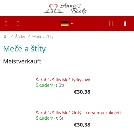
Zum
Inhalt
springen
WARE
Startseite
/
Šátky
/
Meče a štíty
NOVINKY
Meče a štíty
Výprodej
Meistverkauft
Dřevěné
figurky
a
zvířátka
Sarah´s Silks Meč tyrkysový
Skladem
(1 St)
Open-
€30,38
ended
game
Sarah´s Silks Meč žlutý s červenou rukojeti
Magnetické
Skladem
(5 St)
knihy,
hračky
€30,38
a
hry