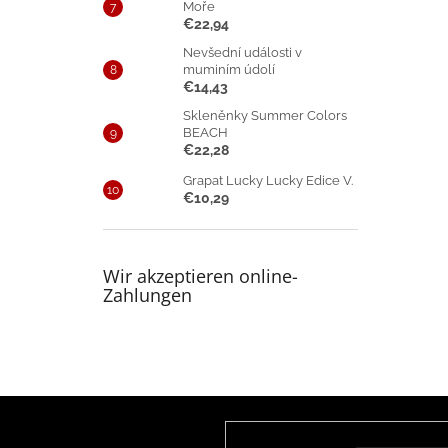
Moře
€22,94
Nevšední události v
muminím údolí
€14,43
Skleněnky Summer Colors
BEACH
€22,28
Grapat Lucky Lucky Edice V.
€10,29
Wir akzeptieren online-
Zahlungen
F
u
Newsletter abonnieren