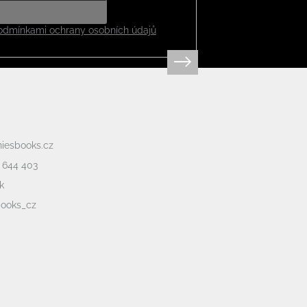
odmínkami ochrany osobních údajů
niesbooks.cz
 644 403
k
books_cz