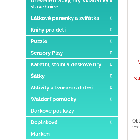
Dřevěné hračky, hry, vkládačky a
stavebnice
Látkové panenky a zvířátka
Knihy pro děti
Puzzle
Senzory Play
Karetní, stolní a deskové hry
Šátky
Sk
Aktivity a tvoření s dětmi
Waldorf pomůcky
Dárkové poukazy
Obl
Doplnkové
vha
Marken