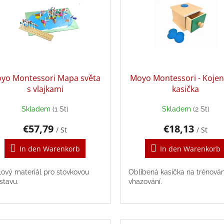
yo Montessori Mapa světa
Moyo Montessori - Koje
s vlajkami
kasička
Skladem
(1 St)
Skladem
(2 St)
€57,79
€18,13
/ St
/ St
In den Warenkorb
In den Warenkorb
lový materiál pro stovkovou
Oblíbená kasička na trénován
stavu.
vhazování.