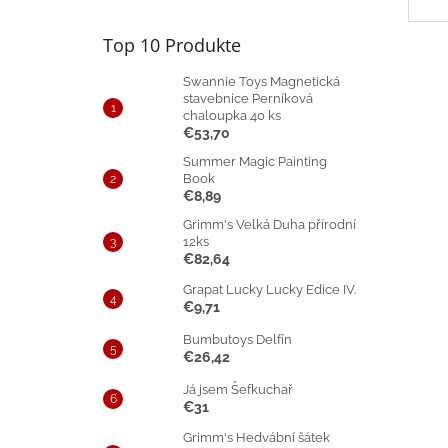
Top 10 Produkte
Swannie Toys Magnetická
stavebnice Perníková
chaloupka 40 ks
€53,70
Summer Magic Painting
Book
€8,89
Grimm's Velká Duha přírodní
12ks
€82,64
Grapat Lucky Lucky Edice IV.
€9,71
Bumbutoys Delfín
€26,42
Já jsem Šefkuchař
€31
Grimm's Hedvábní šátek