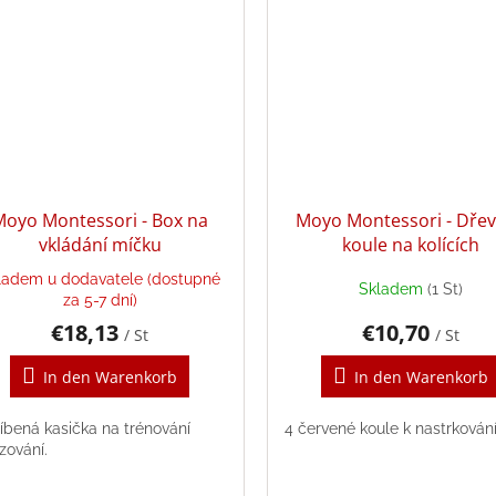
Moyo Montessori - Box na
Moyo Montessori - Dře
vkládání míčku
koule na kolících
ladem u dodavatele (dostupné
Skladem
(1 St)
za 5-7 dní)
€18,13
€10,70
/ St
/ St
In den Warenkorb
In den Warenkorb
íbená kasička na trénování
4 červené koule k nastrkován
zování.