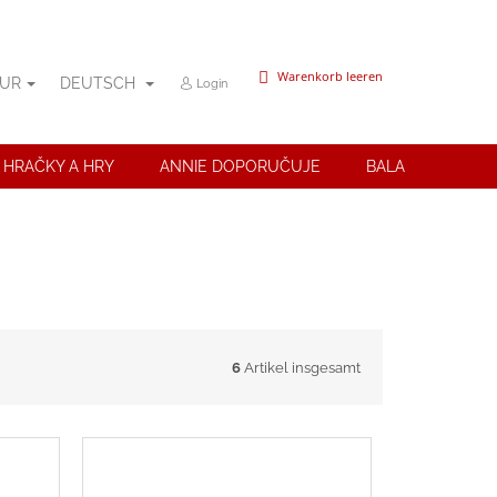
WARENKORB
Warenkorb leeren
UR
DEUTSCH
Login
 HRAČKY A HRY
ANNIE DOPORUČUJE
BALANČNÍ POMŮ
6
Artikel insgesamt