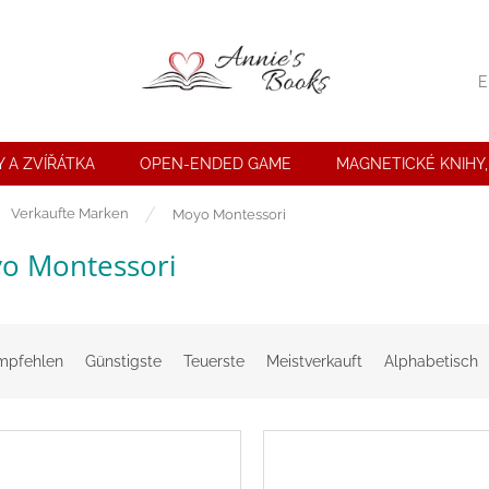
E
 A ZVÍŘÁTKA
OPEN-ENDED GAME
MAGNETICKÉ KNIHY,
seite
Verkaufte Marken
Moyo Montessori
o Montessori
mpfehlen
Günstigste
Teuerste
Meistverkauft
Alphabetisch