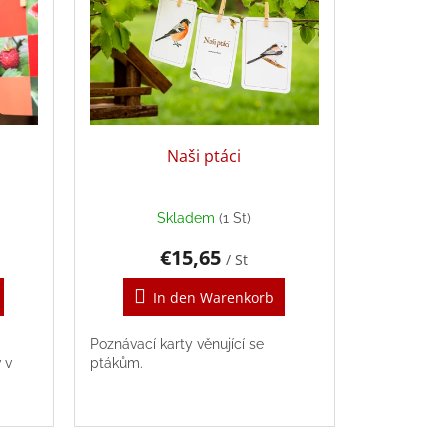
Naši ptáci
Skladem
(1 St)
€15,65
/ St
In den Warenkorb
Poznávací karty věnující se
 v
ptákům.