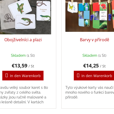
Obojživelníci a plazi
Barvy v přírodě
Skladem
(1 St)
Skladem
(1 St)
€13,59
€14,25
/ St
/ St
In den Warenkorb
In den Warenkorb
avdu velký soubor karet s 80
Tyto výukové karty vás naučí
hy zvířaty z celého světa.
mnoho nového o funkci barev
ázky jsou ručně malované a
přírodě.
u krásně detailní. V kartách
dete 10 zvířat pro každý
tinent a navíc také...