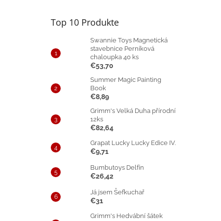
Top 10 Produkte
Swannie Toys Magnetická
stavebnice Perníková
chaloupka 40 ks
€53,70
Summer Magic Painting
Book
€8,89
Grimm's Velká Duha přírodní
12ks
€82,64
Grapat Lucky Lucky Edice IV.
€9,71
Bumbutoys Delfín
€26,42
Já jsem Šefkuchař
€31
Grimm's Hedvábní šátek