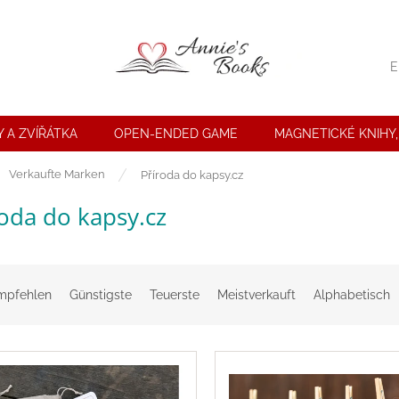
E
 A ZVÍŘÁTKA
OPEN-ENDED GAME
MAGNETICKÉ KNIHY,
seite
Verkaufte Marken
Příroda do kapsy.cz
oda do kapsy.cz
mpfehlen
Günstigste
Teuerste
Meistverkauft
Alphabetisch