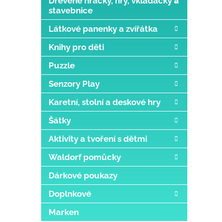
Dřevěné hračky, hry, vkládačky a
stavebnice
Látkové panenky a zvířátka
Knihy pro děti
Puzzle
Senzory Play
Karetní, stolní a deskové hry
Šátky
Aktivity a tvoření s dětmi
Waldorf pomůcky
Dárkové poukazy
Doplnkové
Marken