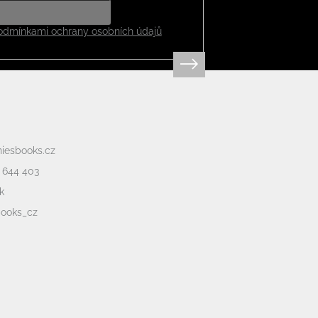
odmínkami ochrany osobních údajů
niesbooks.cz
 644 403
k
books_cz