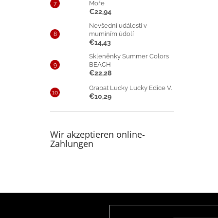
Moře
€22,94
Nevšední události v
muminím údolí
€14,43
Skleněnky Summer Colors
BEACH
€22,28
Grapat Lucky Lucky Edice V.
€10,29
Wir akzeptieren online-
Zahlungen
F
u
Newsletter abonnieren