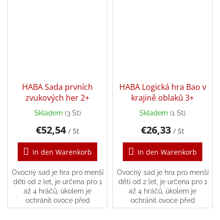
HABA Sada prvních
HABA Logická hra Bao v
zvukových her 2+
krajině oblaků 3+
Skladem
(3 St)
Skladem
(1 St)
€52,54
€26,33
/ St
/ St
In den Warenkorb
In den Warenkorb
Ovocný sad je hra pro menší
Ovocný sad je hra pro menší
děti od 2 let, je určena pro 1
děti od 2 let, je určena pro 1
až 4 hráčů, úkolem je
až 4 hráčů, úkolem je
ochránit ovoce před
ochránit ovoce před
špatným krkavcům.
špatným krkavcům.