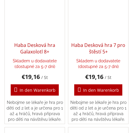
Puzzle
Senzory
Play
Haba Desková hra
Haba Desková hra 7 pro
Karetní,
stolní
Galaxolotl 8+
štěstí 5+
a
deskové
Skladem u dodavatele
Skladem u dodavatele
hry
(dostupné za 5-7 dní)
(dostupné za 5-7 dní)
€19,16
€19,16
/ St
/ St
Šátky
In den Warenkorb
In den Warenkorb
Aktivity
a
Nebojme se lékaře je hra pro
Nebojme se lékaře je hra pro
tvoření
s
děti od 2 let a je určena pro 1
děti od 2 let a je určena pro 1
dětmi
až 4 hráčů, hravá příprava
až 4 hráčů, hravá příprava
pro děti na návštěvu lékaře.
pro děti na návštěvu lékaře.
Waldorf
pomůcky