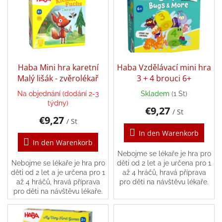
s
o
t
r
e
Annie
t
Doporučuje
d
i
e
e
Balanční
r
pomůcky
r
P
Haba Mini hra karetní
Haba Vzdělávací mini hra
u
Verkaufte
r
Malý lišák - zvěrolékař
3 + 4 brouci 6+
n
Marken
o
g
Na objednání (dodání 2-3
Skladem
(1 St)
d
Blog
týdny)
€9,27
u
/ St
€9,27
k
/ St
Dřevěné
hračky,
t
In den Warenkorb
hry,
e
In den Warenkorb
vkládačky
a
Nebojme se lékaře je hra pro
stavebnice
Nebojme se lékaře je hra pro
děti od 2 let a je určena pro 1
děti od 2 let a je určena pro 1
až 4 hráčů, hravá příprava
Geschäftsbewertung
až 4 hráčů, hravá příprava
pro děti na návštěvu lékaře.
pro děti na návštěvu lékaře.
Provisionssystem
Velkoobchod