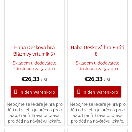
Dárkové
poukazy
Doplnkové
Marken
Haba Desková hra
Haba Desková hra Piráti
Bláznivý vrtulník 5+
8+
EUR
Skladem u dodavatele
Skladem u dodavatele
/
(dostupné za 5-7 dní)
(dostupné za 5-7 dní)
€26,33
€26,33
/ St
/ St
Login
In den Warenkorb
In den Warenkorb
Nebojme se lékaře je hra pro
Nebojme se lékaře je hra pro
děti od 2 let a je určena pro 1
děti od 2 let a je určena pro 1
až 4 hráčů, hravá příprava
až 4 hráčů, hravá příprava
pro děti na návštěvu lékaře.
pro děti na návštěvu lékaře.