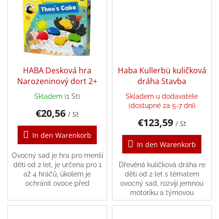
Léto
-
moře,
sluníčko...
Zpátky
do
školy
HABA Desková hra
Haba Kullerbü kuličková
Narozeninový dort 2+
dráha Stavba
Knihy,
hry
Skladem
(1 St)
Skladem u dodavatele
a
(dostupné za 5-7 dní)
hračky
€20,56
/ St
dle
€123,59
témat
/ St
In den Warenkorb
In den Warenkorb
Látkové
panenky
Ovocný sad je hra pro menší
a
děti od 2 let, je určena pro 1
Dřevěná kuličková dráha re
zvířátka
až 4 hráčů, úkolem je
děti od 2 let s tématem
ochránit ovoce před
ovocný sad, rozvíjí jemnou
špatným krkavcům.
motoriku a týmovou
Knihy
pro
spolupráci.
děti