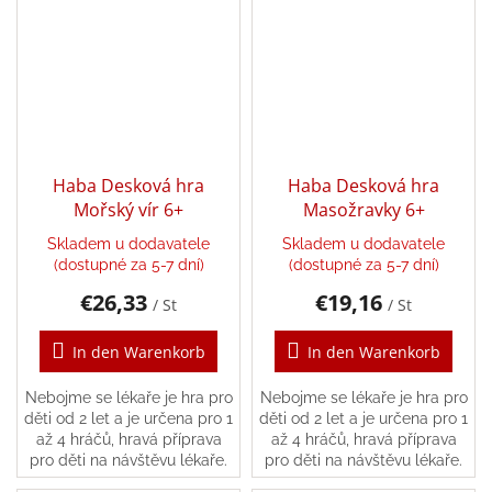
Haba Desková hra
Haba Desková hra
Mořský vír 6+
Masožravky 6+
Skladem u dodavatele
Skladem u dodavatele
(dostupné za 5-7 dní)
(dostupné za 5-7 dní)
€26,33
€19,16
/ St
/ St
In den Warenkorb
In den Warenkorb
Nebojme se lékaře je hra pro
Nebojme se lékaře je hra pro
děti od 2 let a je určena pro 1
děti od 2 let a je určena pro 1
až 4 hráčů, hravá příprava
až 4 hráčů, hravá příprava
pro děti na návštěvu lékaře.
pro děti na návštěvu lékaře.