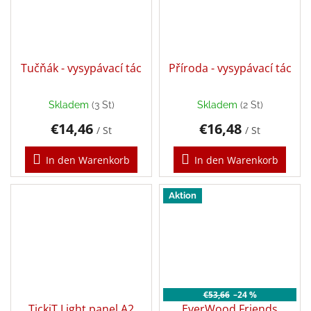
Tučňák - vysypávací tác
Příroda - vysypávací tác
Skladem
(3 St)
Skladem
(2 St)
€14,46
€16,48
/ St
/ St
In den Warenkorb
In den Warenkorb
Aktion
€53,66
–24 %
TickiT Light panel A2
EverWood Friends