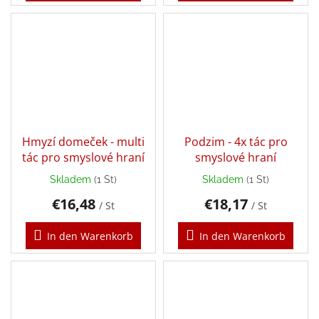
Dárkové
poukazy
Doplnkové
Marken
Hmyzí domeček - multi
Podzim - 4x tác pro
EUR
tác pro smyslové hraní
smyslové hraní
/
Skladem
(1 St)
Skladem
(1 St)
Login
€16,48
€18,17
/ St
/ St
In den Warenkorb
In den Warenkorb