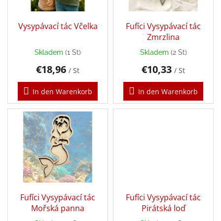
u
e
n
r
Léto
g
-
P
Vysypávací tác Včelka
Fufíci Vysypávací tác
moře,
r
sluníčko...
Zmrzlina
o
Skladem
(1 St)
Skladem
(2 St)
Zpátky
d
do
€18,96
€10,33
u
školy
/ St
/ St
k
Knihy,
t
In den Warenkorb
In den Warenkorb
hry
e
a
hračky
dle
témat
Látkové
panenky
a
zvířátka
Fufíci Vysypávací tác
Fufíci Vysypávací tác
Knihy
pro
Mořská panna
Pirátská loď
děti