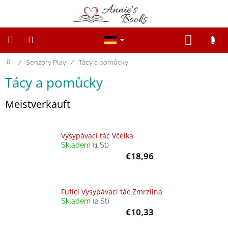
Zum
Inhalt
springen
WARE
Startseite
/
Senzory Play
/
Tácy a pomůcky
NOVINKY
Tácy a pomůcky
Výprodej
Meistverkauft
Dřevěné
figurky
a
zvířátka
Vysypávací tác Včelka
Skladem
(1 St)
Open-
€18,96
ended
game
Fufíci Vysypávací tác Zmrzlina
Magnetické
Skladem
(2 St)
knihy,
hračky
€10,33
a
hry