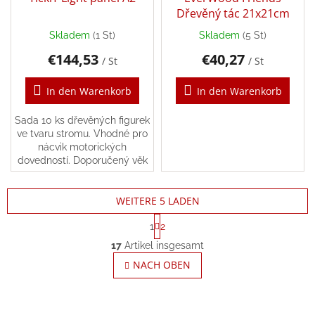
Dřevěný tác 21x21cm
Skladem
(1 St)
Skladem
(5 St)
Die
durchschnittliche
€144,53
€40,27
/ St
/ St
Produktbewertung
ist
In den Warenkorb
In den Warenkorb
5,0
von
5
Sada 10 ks dřevěných figurek
Sternen.
ve tvaru stromu. Vhodné pro
nácvik motorických
dovedností. Doporučený věk
od 10měsíců.
WEITERE 5 LADEN
P
1
2
a
S
g
17
Artikel insgesamt
t
i
e
NACH OBEN
n
u
i
e
e
r
r
u