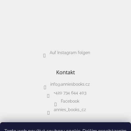
Auf Instagram folgen
Kontakt
info
@
anniesbooks.cz
+420 734 644 403
Facebook
annies_books_cz