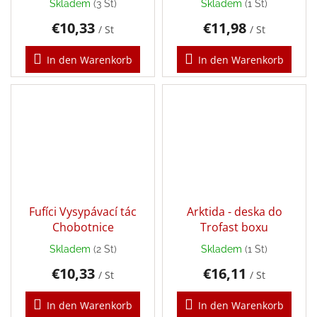
Skladem
(3 St)
Skladem
(1 St)
Puzzle
€10,33
€11,98
/ St
/ St
In den Warenkorb
In den Warenkorb
Senzory
Play
Karetní,
stolní
a
deskové
hry
Šátky
Fufíci Vysypávací tác
Arktida - deska do
Aktivity
Chobotnice
Trofast boxu
a
tvoření
Skladem
(2 St)
Skladem
(1 St)
s
dětmi
€10,33
€16,11
/ St
/ St
Waldorf
In den Warenkorb
In den Warenkorb
pomůcky