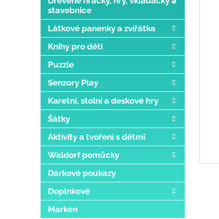
Dřevěné hračky, hry, vkládačky a
stavebnice
Látkové panenky a zvířátka
Knihy pro děti
Puzzle
Senzory Play
Karetní, stolní a deskové hry
Šátky
Aktivity a tvoření s dětmi
Waldorf pomůcky
Dárkové poukazy
Doplnkové
Marken