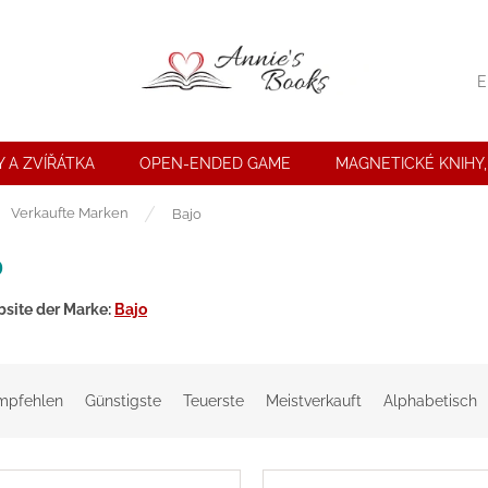
E
 A ZVÍŘÁTKA
OPEN-ENDED GAME
MAGNETICKÉ KNIHY,
seite
Verkaufte Marken
Bajo
o
site der Marke:
Bajo
mpfehlen
Günstigste
Teuerste
Meistverkauft
Alphabetisch