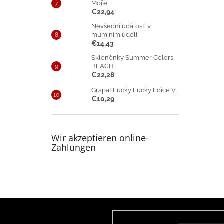
Moře
€22,94
Nevšední události v
muminím údolí
€14,43
Skleněnky Summer Colors
BEACH
€22,28
Grapat Lucky Lucky Edice V.
€10,29
Wir akzeptieren online-
Zahlungen
F
u
Newsletter abonnieren