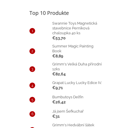
Top 10 Produkte
Swannie Toys Magnetická
stavebnice Perníková
chaloupka 40 ks
€53,70
Summer Magic Painting
Book
€8,89
Grimm's Velká Duha přírodní
12ks
€82,64
Grapat Lucky Lucky Edice IV.
€9,71
Bumbutoys Delfín
€26,42
Já jsem Šefkuchař
€31
Grimm's Hedvábní šátek