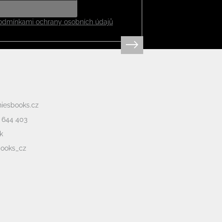
odmínkami ochrany osobních údajů
niesbooks.cz
 644 403
k
books_cz