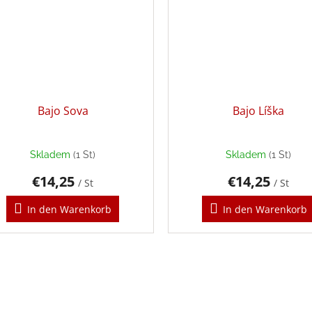
Bajo Sova
Bajo Líška
Skladem
(1 St)
Skladem
(1 St)
€14,25
€14,25
/ St
/ St
In den Warenkorb
In den Warenkorb
S
t
e
u