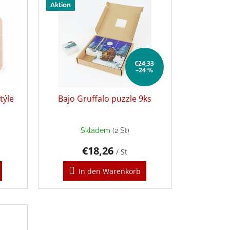
Aktion
€24,33
–24 %
týle
Bajo Gruffalo puzzle 9ks
Skladem
(2 St)
€18,26
/ St
In den Warenkorb