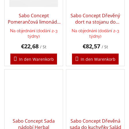
Léto
-
Sabo Concept
Sabo Concept Dřevěný
moře,
sluníčko...
Pomerančová limonáda
dort na stojanu do
do kuchyňky
kuchyňky
Na objednání (dodání 2-3
Na objednání (dodání 2-3
Zpátky
do
týdny)
týdny)
školy
€22,68
€82,57
/ St
/ St
Knihy,
hry
In den Warenkorb
In den Warenkorb
a
hračky
dle
témat
Látkové
panenky
a
zvířátka
Knihy
pro
Sabo Concept Sada
Sabo Concept Dřevěná
děti
nádobí Herbal
sada do kuchyňky Salád