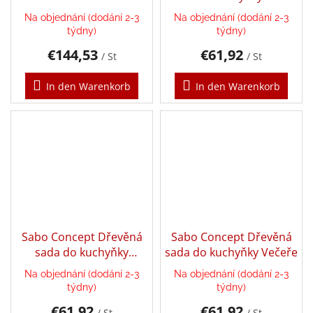
Na objednání (dodání 2-3
Na objednání (dodání 2-3
Puzzle
týdny)
týdny)
€144,53
€61,92
/ St
/ St
Senzory
Play
In den Warenkorb
In den Warenkorb
Karetní,
stolní
a
deskové
hry
Šátky
Aktivity
a
Sabo Concept Dřevěná
Sabo Concept Dřevěná
tvoření
sada do kuchyňky
sada do kuchyňky Večeře
s
dětmi
Dezerty
Na objednání (dodání 2-3
Na objednání (dodání 2-3
týdny)
týdny)
Waldorf
€61,92
€61,92
pomůcky
/ St
/ St