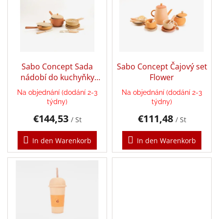
s
o
t
r
e
Annie
t
Doporučuje
d
i
e
e
Balanční
r
pomůcky
r
P
Sabo Concept Sada
Sabo Concept Čajový set
u
Verkaufte
r
nádobí do kuchyňky
Flower
n
Marken
o
Flower
g
Na objednání (dodání 2-3
Na objednání (dodání 2-3
d
Blog
týdny)
týdny)
u
€144,53
€111,48
k
/ St
/ St
Dřevěné
hračky,
t
hry,
e
In den Warenkorb
In den Warenkorb
vkládačky
a
stavebnice
Geschäftsbewertung
Provisionssystem
Velkoobchod