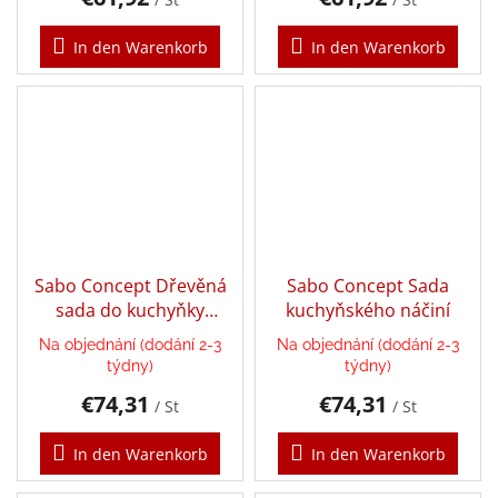
In den Warenkorb
In den Warenkorb
Dárkové
poukazy
Doplnkové
Marken
EUR
/
Sabo Concept Dřevěná
Sabo Concept Sada
sada do kuchyňky
kuchyňského náčiní
Login
Snídaní
Na objednání (dodání 2-3
Na objednání (dodání 2-3
týdny)
týdny)
€74,31
€74,31
/ St
/ St
In den Warenkorb
In den Warenkorb