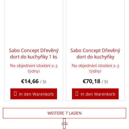
Sabo Concept Dřevěný
Sabo Concept Dřevěný
dort do kuchyňky 1 ks
dort do kuchyňky
Na objednání (dodání 2-3
Na objednání (dodání 2-3
týdny)
týdny)
€14,66
€70,18
/ St
/ St
In den Warenkorb
In den Warenkorb
WEITERE 7 LADEN
P
1
2
a
S