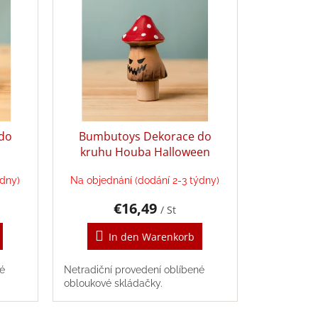
do
Bumbutoys Dekorace do
kruhu Houba Halloween
ýdny)
Na objednání (dodání 2-3 týdny)
€16,49
/ St
In den Warenkorb
né
Netradiční provedení oblíbené
obloukové skládačky.