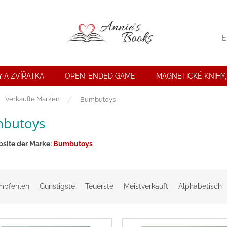
E
 A ZVÍŘÁTKA
OPEN-ENDED GAME
MAGNETICKÉ KNIHY,
seite
Verkaufte Marken
Bumbutoys
butoys
site der Marke:
Bumbutoys
mpfehlen
Günstigste
Teuerste
Meistverkauft
Alphabetisch