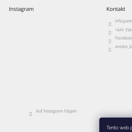
Instagram
Kontakt
info
@
an
+420 734
Faceboo
annies_
Auf Instagram folgen
Tento web 