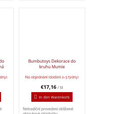
do
Bumbutoys Dekorace do
ná
kruhu Mumie
ýdny)
Na objednání (dodání 2-3 týdny)
€17,16
/ St
In den Warenkorb
né
Netradiční provedení oblíbené
obloukové skládačky.