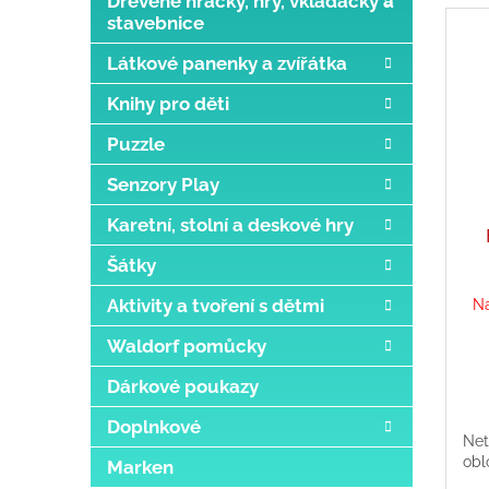
Dřevěné hračky, hry, vkládačky a
stavebnice
Látkové panenky a zvířátka
Knihy pro děti
Puzzle
Senzory Play
Karetní, stolní a deskové hry
Šátky
Aktivity a tvoření s dětmi
Na
Waldorf pomůcky
Dárkové poukazy
Doplnkové
Net
obl
Marken