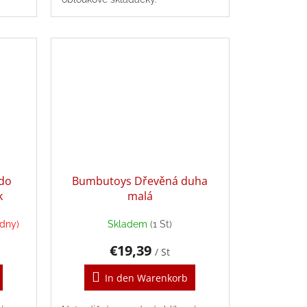
do
Bumbutoys Dřevěná duha
k
malá
ýdny)
Skladem
(1 St)
€19,39
/ St
In den Warenkorb