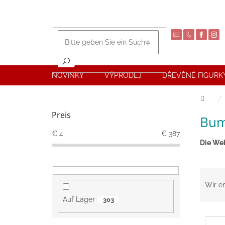
Zum
Inhalt
springen
NOVINKY
VÝPRODEJ
DŘEVĚNÉ FIGURKY
Start
S
Preis
Bum
e
i
€
4
€
387
t
Die Web
e
n
P
l
r
Wir e
e
o
i
Auf Lager
303
d
s
L
u
t