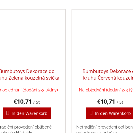
Bumbutoys Dekorace do
Bumbutoys Dekorace 
uhu Zelená kouzelná svíčka
kruhu Červená kouzel
svíčka
 objednání (dodání 2-3 týdny)
Na objednání (dodání 2-3 t
€10,71
€10,71
/ St
/ St
In den Warenkorb
In den Warenkorb
radiční provedení oblíbené
Netradiční provedení oblíbe
oukové skládačky.
obloukové skládačky.