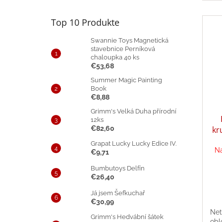
Top 10 Produkte
Swannie Toys Magnetická
stavebnice Perníková
chaloupka 40 ks
€53,68
Summer Magic Painting
Book
€8,88
Grimm's Velká Duha přírodní
12ks
€82,60
kr
Grapat Lucky Lucky Edice IV.
Na
€9,71
Bumbutoys Delfín
€26,40
Já jsem Šefkuchař
€30,99
Net
Grimm's Hedvábní šátek
obl