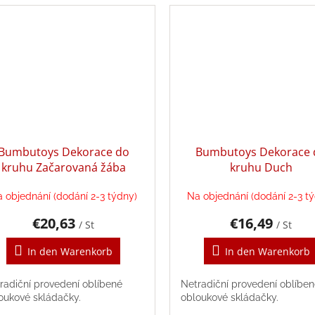
Bumbutoys Dekorace do
Bumbutoys Dekorace 
kruhu Začarovaná žába
kruhu Duch
 objednání (dodání 2-3 týdny)
Na objednání (dodání 2-3 t
€20,63
€16,49
/ St
/ St
In den Warenkorb
In den Warenkorb
radiční provedení oblíbené
Netradiční provedení oblíbe
oukové skládačky.
obloukové skládačky.