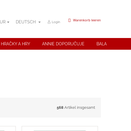
WARENKORB
Warenkorb leeren
UR
DEUTSCH
Login
 HRAČKY A HRY
ANNIE DOPORUČUJE
BALANČNÍ POMŮ
568
Artikel insgesamt