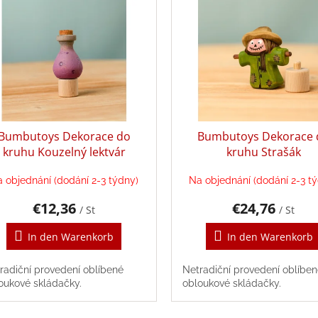
Bumbutoys Dekorace do
Bumbutoys Dekorace 
kruhu Kouzelný lektvár
kruhu Strašák
 objednání (dodání 2-3 týdny)
Na objednání (dodání 2-3 t
€12,36
€24,76
/ St
/ St
In den Warenkorb
In den Warenkorb
radiční provedení oblíbené
Netradiční provedení oblíbe
oukové skládačky.
obloukové skládačky.