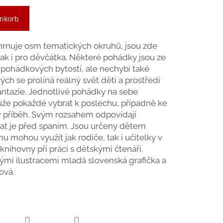
enkorb
hrnuje osm tematických okruhů, jsou zde
tak i pro děvčátka. Některé pohádky jsou ze
ta pohádkových bytostí, ale nechybí také
ých se prolíná reálný svět dětí a prostředí
ntazie. Jednotlivé pohádky na sebe
může pokaždé vybrat k poslechu, případně ke
ý příběh. Svým rozsahem odpovídají
at je před spaním. Jsou určeny dětem
ihu mohou využít jak rodiče, tak i učitelky v
nihovny při práci s dětskými čtenáři.
mi ilustracemi mladá slovenská grafička a
ová.