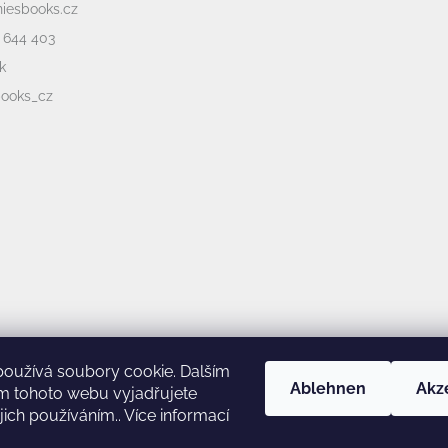
niesbooks.cz
 644 403
k
books_cz
používá soubory cookie. Dalším
Ablehnen
Akz
m tohoto webu vyjadřujete
jich používáním.. Více informací