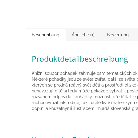
Beschreibung
Ähnliche (1)
Bewertung
Produktdetailbeschreibung
Knižní soubor pohádek zahrnuje osm tematických okru
Některé pohádky jsou ze světa zvířat, další ze světa
kterých se prolíná reálný svět dětí a prostředí blíz
nenavazují, dítě si tedy může pokaždé vybrat k posl
rozsahem odpovídají pohádky možnosti předčítat je p
mohou využít jak rodiče, tak i učitelky v mateřských
doplnila kouzelnými ilustracemi mladá slovenská graf