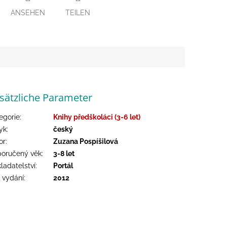
ANSEHEN
TEILEN
sätzliche Parameter
egorie
:
Knihy předškoláci (3-6 let)
yk
:
český
or
:
Zuzana Pospíšilová
oručený věk
:
3-8 let
ladatelství
:
Portál
 vydání
:
2012