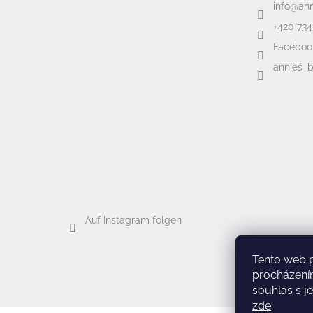
info
@
an
+420 734
Faceboo
annies_
Auf Instagram folgen
Tento web 
procházení
souhlas s je
zde
.