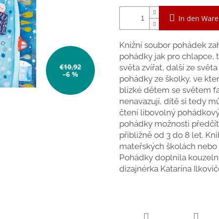
In den War
Knižní soubor pohádek za
pohádky jak pro chlapce, 
€10,92
světa zvířat, další ze svě
–6 %
pohádky ze školky, ve kter
blízké dětem se světem fa
nenavazují, dítě si tedy 
čtení libovolný pohádkov
pohádky možnosti předčít
přibližně od 3 do 8 let. Kn
mateřských školách nebo k
Pohádky doplnila kouzelný
dizajnérka Katarína Ilkovič