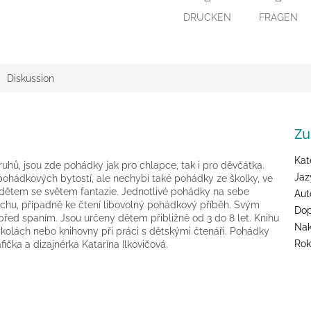
DRUCKEN
FRAGEN
Diskussion
Zu
Kat
hů, jsou zde pohádky jak pro chlapce, tak i pro děvčátka.
Jaz
 pohádkových bytostí, ale nechybí také pohádky ze školky, ve
ké dětem se světem fantazie. Jednotlivé pohádky na sebe
Aut
echu, případně ke čtení libovolný pohádkový příběh. Svým
Dop
řed spaním. Jsou určeny dětem přibližně od 3 do 8 let. Knihu
Nak
 školách nebo knihovny při práci s dětskými čtenáři. Pohádky
Rok
ička a dizajnérka Katarína Ilkovičová.