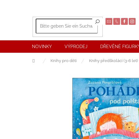
Zum
Inhalt
springen
NOVINKY
VÝPRODEJ
DŘEVĚNÉ FIGURKY
Startseite
Knihy pro děti
Knihy předškoláci (3-6 let)