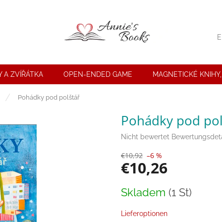
E
 A ZVÍŘÁTKA
OPEN-ENDED GAME
MAGNETICKÉ KNIHY,
Pohádky pod polštář
Pohádky pod pol
Die
Nicht bewertet
Bewertungsdeta
durchschnittliche
€10,92
–6 %
Produktbewertung
€10,26
ist
0,0
von
Verkaufspreis:
Skladem
(1 St)
5
Sternen.
Lieferoptionen