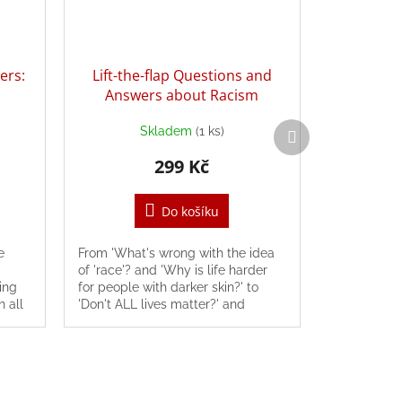
ers:
Lift-the-flap Questions and
Answers about Racism
Další
Skladem
(1 ks)
produkt
299 Kč
Do košíku
e
From 'What's wrong with the idea
of 'race'? and 'Why is life harder
ing
for people with darker skin?' to
h all
'Don't ALL lives matter?' and
'What's racism got to do with me?'
this...