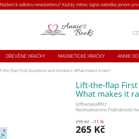
ihlášení k odběru newsletteru? Každý měsíc tajná nabídka jenom pro
CZ
DŘEVĚNÉ HRAČKY
MAGNETICKÉ HRAČKY
ANNIE D
ft-the-flap First Questions and Answers: What makes it rain?
Lift-the-flap Fir
What makes it ra
9781409598817
Průměrné
Neohodnoceno
Podrobnosti h
hodnocení
299 Kč
–11 %
produktu
265 Kč
je
0,0