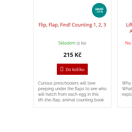
249 Kč
–13 %
Flip, Flap, Find! Counting 1, 2, 3
Li
Skladem
(2 ks)
Na 
215 Kč
Do košíku
Curious preschoolers will love
Why c
peeping under the flaps to see who
What 
will hatch from each egg in this
explo
lift-the-flap, animal counting book.