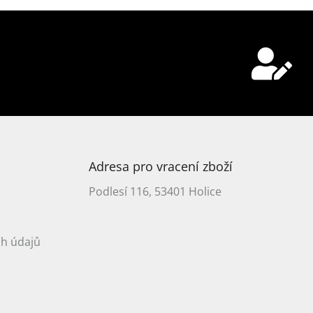
Adresa pro vracení zboží
Podlesí 116, 53401 Holice
h údajů