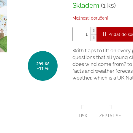
z
Měrná
Skladem
(1 ks)
5
cena:
hvězdiček.
Možnosti doručení
Přidat do ko
With flaps to lift on ever
questions that all young 
299 Kč
does wind come from? to W
–11 %
facts and weather forecasti
weather, which is a UK Nat
TISK
ZEPTAT SE