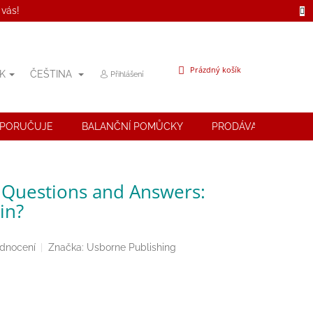
 vás!
NÁKUPNÍ
Prázdný košík
K
ČEŠTINA
Přihlášení
KOŠÍK
OPORUČUJE
BALANČNÍ POMŮCKY
PRODÁVANÉ ZNAČK
st Questions and Answers:
in?
odnocení
Značka:
Usborne Publishing