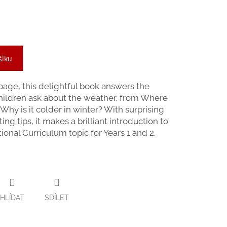
šíku
y page, this delightful book answers the
children ask about the weather, from Where
hy is it colder in winter? With surprising
ng tips, it makes a brilliant introduction to
ional Curriculum topic for Years 1 and 2.
HLÍDAT
SDÍLET