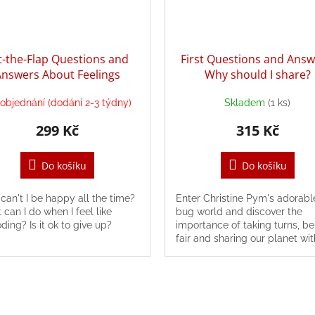
ft-the-Flap Questions and
First Questions and Answ
Answers About Feelings
Why should I share?
objednání (dodání 2-3 týdny)
Skladem
(1 ks)
299 Kč
315 Kč
Do košíku
Do košíku
an't I be happy all the time?
Enter Christine Pym's adorabl
can I do when I feel like
bug world and discover the
ding? Is it ok to give up?
importance of taking turns, be
fair and sharing our planet wit
living things.