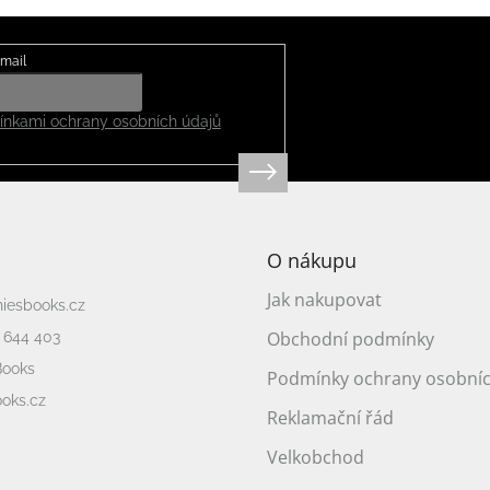
mail
nkami ochrany osobních údajů
O nákupu
Jak nakupovat
niesbooks.cz
Obchodní podmínky
 644 403
Books
Podmínky ochrany osobníc
oks.cz
Reklamační řád
Velkobchod