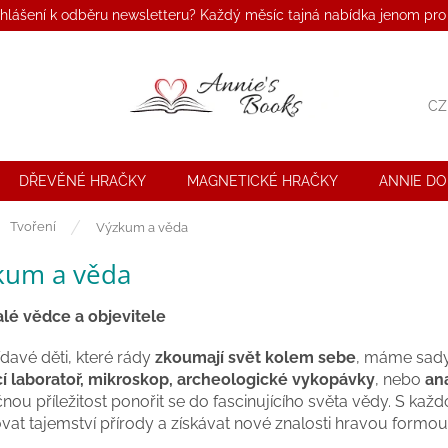
ihlášení k odběru newsletteru? Každý měsíc tajná nabídka jenom pro
CZ
DŘEVĚNÉ HRAČKY
MAGNETICKÉ HRAČKY
ANNIE D
ů
Tvoření
Výzkum a věda
kum a věda
lé vědce a objevitele
ídavé děti, které rády
zkoumají svět kolem sebe
, máme sad
 laboratoř, mikroskop, archeologické vykopávky
, nebo
an
čnou příležitost ponořit se do fascinujícího světa vědy. S ka
vat tajemství přírody a získávat nové znalosti hravou formou