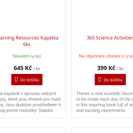
arning Resources Kapátka
365 Science Activitie
6ks
Skladem
(4 ks)
Na objednání (dodání 2-3 t
645 Kč
399 Kč
/ ks
/ ks
Do košíku
Do košíku
a kapátek s opravdu velkými
There’s a new scientific disc
yty, které jsou vhodné pro malé
to be made each day of the 
ky. Jsou skvělým prostředkem k
in this inspiring book full of 
voji jemné motoriky! Stabilní
and exciting experiments.
jan umožňuje držet kapátka na
m...