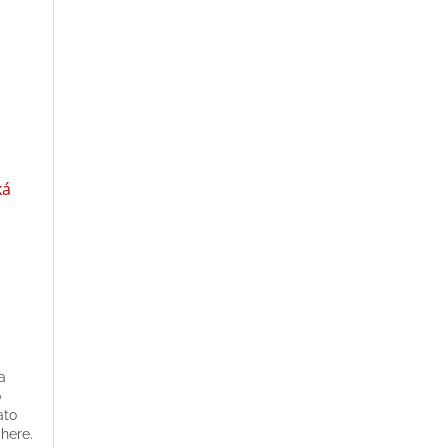
ká
a
0
ato
here.