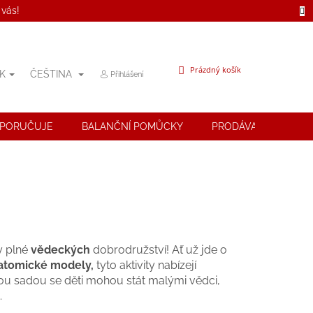
 vás!
NÁKUPNÍ
Prázdný košík
K
ČEŠTINA
Přihlášení
KOŠÍK
OPORUČUJE
BALANČNÍ POMŮCKY
PRODÁVANÉ ZNAČK
y plné
vědeckých
dobrodružství! Ať už jde o
atomické modely,
tyto aktivity nabízejí
ždou sadou se děti mohou stát malými vědci,
.