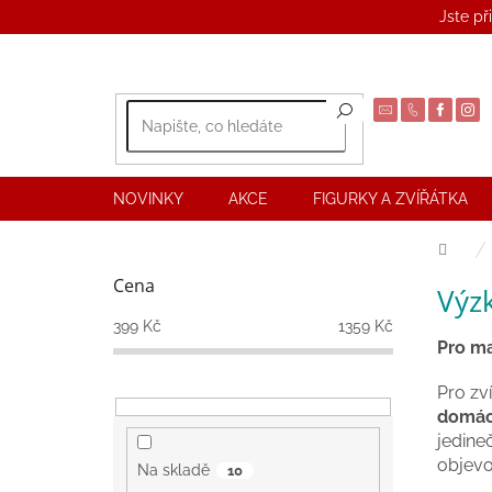
Přejít
Jste př
na
obsah
NOVINKY
AKCE
FIGURKY A ZVÍŘÁTKA
Dom
P
Cena
Výz
o
s
399
Kč
1359
Kč
t
Pro ma
r
Pro zv
a
domácí
n
jedine
n
objevo
í
Na skladě
10