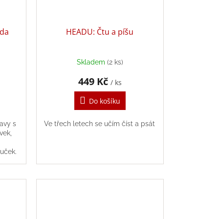
ada
HEADU: Čtu a píšu
Skladem
(2 ks)
449 Kč
/ ks
Do košíku
bavy s
Ve třech letech se učím číst a psát
vek,
uček.