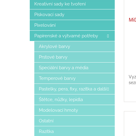
Kreativní sady ke tvoření
Pískovací sady
Mi
Pixelování
Papírenské a výtvarné potřeby
Akrylové barvy
Prstové barvy
Speciální barvy a média
Vyz
Temperové barvy
sez
Pastelky, pera, fixy, razítka a další
Štětce, nůžky, lepidla
Modelovací hmoty
Ostatní
Razítka