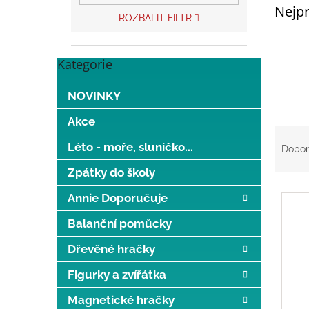
p
Nejpr
a
ROZBALIT FILTR
n
e
l
Kategorie
Přeskočit
kategorie
NOVINKY
Akce
Ř
a
Léto - moře, sluníčko...
Dopor
z
Zpátky do školy
e
V
n
Annie Doporučuje
ý
í
p
p
Balanční pomůcky
i
r
Dřevěné hračky
s
o
p
d
Figurky a zvířátka
r
u
o
k
Magnetické hračky