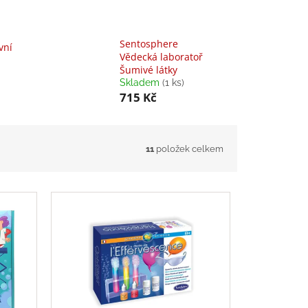
Sentosphere
vní
Vědecká laboratoř
Šumivé látky
Skladem
(1 ks)
715 Kč
11
položek celkem