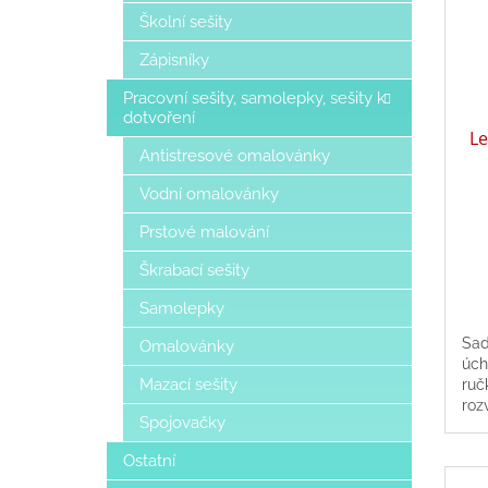
Školní sešity
Zápisníky
Pracovní sešity, samolepky, sešity k
dotvoření
Le
Antistresové omalovánky
Vodní omalovánky
Prstové malování
Škrabací sešity
Samolepky
Sad
Omalovánky
úch
Mazací sešity
ruč
roz
Spojovačky
sto
své
Ostatní