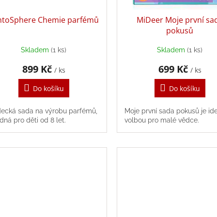
ntoSphere Chemie parfémů
MiDeer Moje první sa
pokusů
Skladem
(1 ks)
Skladem
(1 ks)
899 Kč
699 Kč
/ ks
/ ks
Do košíku
Do košíku
ecká sada na výrobu parfémů,
Moje první sada pokusů je ide
dná pro děti od 8 let.
volbou pro malé vědce.