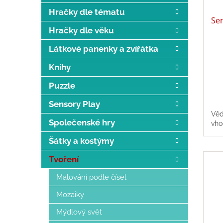
d
t
Hračky dle tématu
u
ů
Se
k
Hračky dle věku
t
ů
Látkové panenky a zvířátka
Knihy
Puzzle
Sensory Play
Věd
Společenské hry
vho
Šátky a kostýmy
Tvoření
Malování podle čísel
Mozaiky
Mýdlový svět