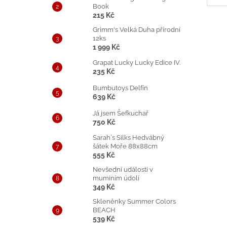
Book
215 Kč
Grimm's Velká Duha přírodní
12ks
1 999 Kč
Grapat Lucky Lucky Edice IV.
235 Kč
Bumbutoys Delfín
639 Kč
Já jsem Šefkuchař
750 Kč
Sarah´s Silks Hedvábný
šátek Moře 88x88cm
555 Kč
Nevšední události v
muminím údolí
349 Kč
Skleněnky Summer Colors
BEACH
539 Kč