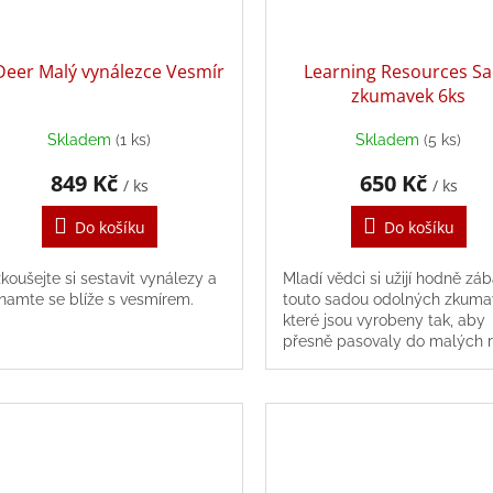
Deer Malý vynálezce Vesmír
Learning Resources S
zkumavek 6ks
Skladem
(1 ks)
Skladem
(5 ks)
849 Kč
650 Kč
/ ks
/ ks
Do košíku
Do košíku
koušejte si sestavit vynálezy a
Mladí vědci si užijí hodně zá
namte se blíže s vesmírem.
touto sadou odolných zkuma
které jsou vyrobeny tak, aby
přesně pasovaly do malých r