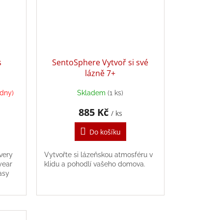
s
SentoSphere Vytvoř si své
lázně 7+
ýdny)
Skladem
(1 ks)
885 Kč
/ ks
Do košíku
overy
Vytvořte si lázeňskou atmosféru v
year
klidu a pohodlí vašeho domova.
easy