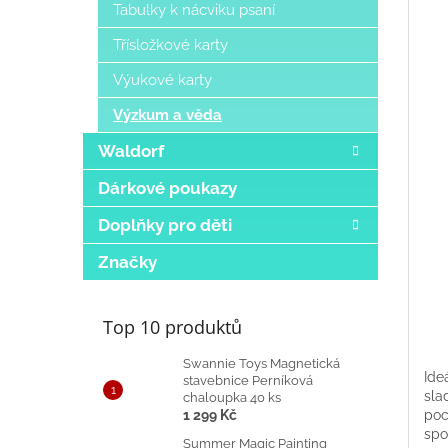
Tabulky k nácviku psaní
Třísložkové karty
Výukové karty
Výzkum a věda
Waldorf
Dárkové poukazy
Doplňky pro děti
Značky
Top 10 produktů
Swannie Toys Magnetická
Ide
stavebnice Perníková
sla
chaloupka 40 ks
1 299 Kč
poc
spo
Summer Magic Painting