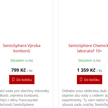
SentoSphere Výroba
SentoSphere Chemic
bonbonů
laboratoř 10+
Skladem
(1 ks)
Skladem
(1 ks)
799 Kč
1 359 Kč
/ ks
/ ks
Do košíku
Do košíku
ální sada pro všechny milovníky
Odhalte svou vědeckou duši 
dkostí, zejména bonbonů,
objevte sílu vody s celkem 3
hází z dílny francouzské
experimenty. Ty vám nabízí t
lečnosti SentoSphere.
úžasná sada značky SentoSp