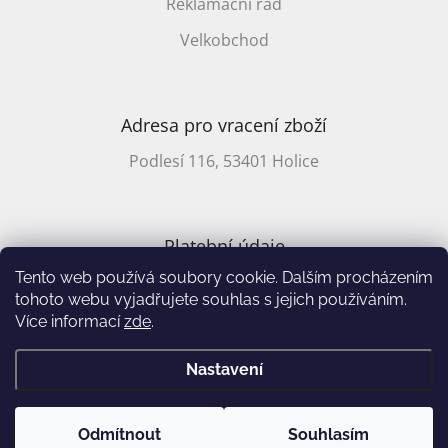
Reklamační řád
/
Velkobchod
Přihlášení
Adresa pro vracení zboží
Podlesí 116, 53401 Holice
Platební údaje
Tento web používá soubory cookie. Dalším procházením
CZ účet: 2701857647/2010
tohoto webu vyjadřujete souhlas s jejich používáním.
Více informací
zde
.
Vytvořil Shoptet
&
Nastavení
Copyright 2026
Annie's Books
. Všechna práva vyhrazena.
Upravit
Odmítnout
Souhlasím
nastavení cookies