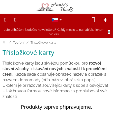
Přejít
na
obsah
NÁKUP
KOŠÍK
Jste přihlášení k odběru newsletteru? Každý měsíc tajná nabídka jenom
NOVINKY
pro vás!
Akce
Domů
/
Tvoření
/
Třísložkové karty
Třísložkové karty
Figurky
a
zvířátka
Třísložkové karty jsou skvělou pomůckou pro
rozvoj
slovní zásoby, získávání nových znalostí i k procvičení
Dřevěné
čtení.
Každá sada obsahuje obrázek, název a obrázek s
hračky
názvem dohromady (příp. název, obrázek a popis).
Úkolem je přiřazovat související karty k sobě a osvojovat
Magnetické
si tak hravou formou nové informace a prohlubovat své
hračky
znalosti.
Produkty teprve připravujeme.
Annie
Doporučuje