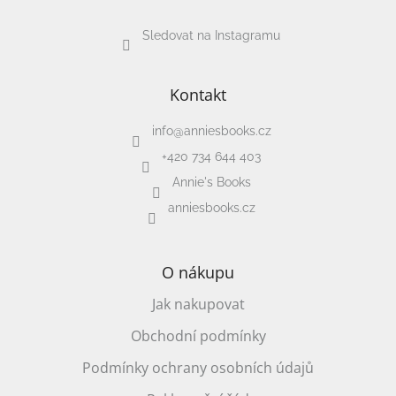
hry
Sledovat na Instagramu
Šátky
a
kostýmy
Kontakt
info
@
anniesbooks.cz
Tvoření
+420 734 644 403
Waldorf
Annie's Books
anniesbooks.cz
Dárkové
poukazy
O nákupu
Doplňky
pro
děti
Jak nakupovat
Obchodní podmínky
Značky
Podmínky ochrany osobních údajů
CZK