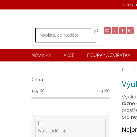
Přejít
Jste př
na
obsah
NOVINKY
AKCE
FIGURKY A ZVÍŘÁTKA
Dom
P
Cena
Výu
o
s
155
Kč
419
Kč
t
Výukov
r
různé 
a
prostř
n
pro
ne
n
Nejpr
í
Na skladě
9