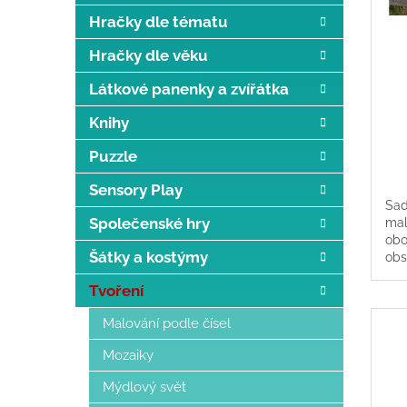
d
t
u
ů
Hračky dle tématu
k
Hračky dle věku
t
ů
Látkové panenky a zvířátka
Knihy
Puzzle
Sensory Play
Sad
Společenské hry
mal
obo
Šátky a kostýmy
obs
inf
Tvoření
Jso
Malování podle čísel
Mozaiky
Mýdlový svět