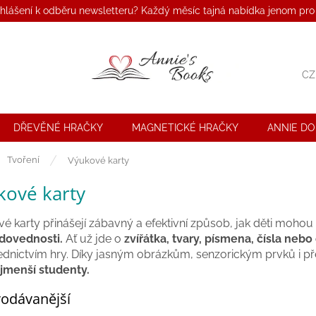
ihlášení k odběru newsletteru? Každý měsíc tajná nabídka jenom pro
CZ
DŘEVĚNÉ HRAČKY
MAGNETICKÉ HRAČKY
ANNIE D
ů
Tvoření
Výukové karty
kové karty
é karty přinášejí zábavný a efektivní způsob, jak děti mohou
dovednosti.
Ať už jde o
zvířátka, tvary, písmena, čísla nebo 
ednictvím hry. Díky jasným obrázkům, senzorickým prvků i p
jmenší studenty.
odávanější