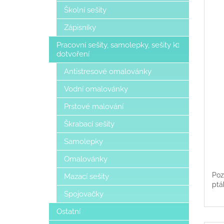
Školní sešity
Zápisníky
Pracovní sešity, samolepky, sešity k
dotvoření
Antistresové omalovánky
Vodní omalovánky
Prstové malování
Škrabací sešity
Samolepky
Omalovánky
Poz
Mazací sešity
ptá
Spojovačky
Ostatní