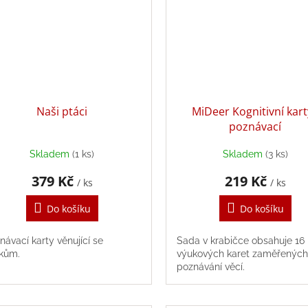
Naši ptáci
MiDeer Kognitivní kart
poznávací
Skladem
(1 ks)
Skladem
(3 ks)
379 Kč
219 Kč
/ ks
/ ks
Do košíku
Do košíku
návací karty věnující se
Sada v krabičce obsahuje 16
kům.
výukových karet zaměřených
poznávání věcí.