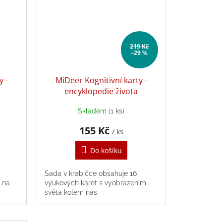
219 Kč
–29 %
y -
MiDeer Kognitivní karty -
encyklopedie života
Skladem
(1 ks)
155 Kč
/ ks
Do košíku
Sada v krabičce obsahuje 16
 na
výukových karet s vyobrazením
světa kolem nás.