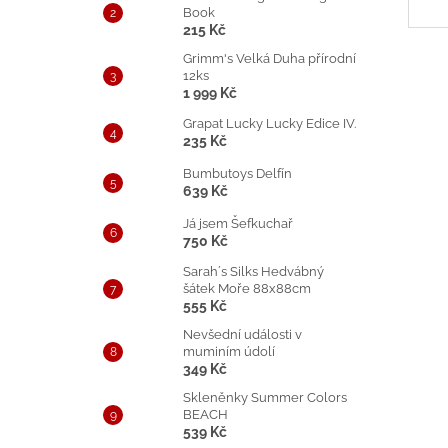
Book
215 Kč
Grimm's Velká Duha přírodní
12ks
1 999 Kč
Grapat Lucky Lucky Edice IV.
235 Kč
Bumbutoys Delfín
639 Kč
Já jsem Šefkuchař
750 Kč
Sarah´s Silks Hedvábný
šátek Moře 88x88cm
555 Kč
Nevšední události v
muminím údolí
349 Kč
Skleněnky Summer Colors
BEACH
539 Kč