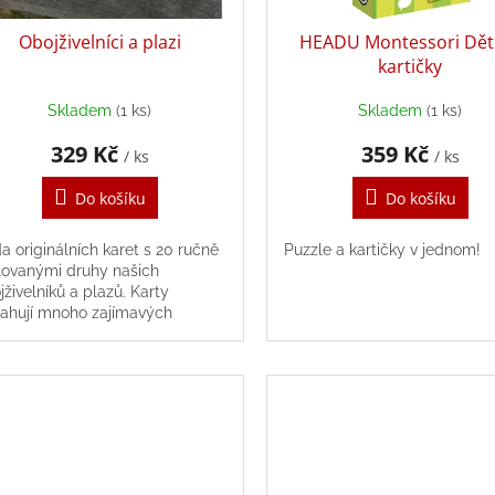
Obojživelníci a plazi
HEADU Montessori Dět
kartičky
Skladem
(1 ks)
Skladem
(1 ks)
329 Kč
359 Kč
/ ks
/ ks
Do košíku
Do košíku
a originálních karet s 20 ručně
Puzzle a kartičky v jednom!
ovanými druhy našich
jživelníků a plazů. Karty
ahují mnoho zajímavých
ormací o jednotlivých druzích.
u vhodné pro děti i...