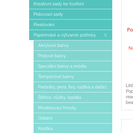
Kreativní sady ke tvoření
Pískovací sady
Pixelování
Po
Papírenské a výtvarné potřeby
Akrylové barvy
Na
Prstové barvy
Speciální barvy a média
Temperové barvy
Lit
Pastelky, pera, fixy, razítka a další
Pop
rea
Štětce, nůžky, lepidla
bea
Modelovací hmoty
Ostatní
Razítka