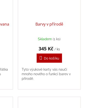
avana
Barvy v přírodě
Skladem
(1 ks)
345 Kč
/ ks
Do košíku
řátka
Tyto výukové karty vás naučí
s
mnoho nového o funkci barev v
přírodě.