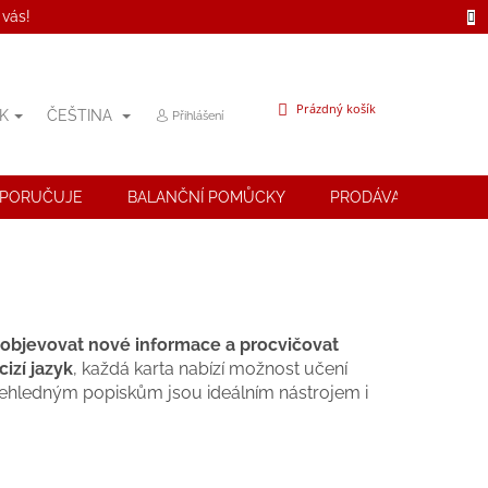
 vás!
NÁKUPNÍ
Prázdný košík
K
ČEŠTINA
Přihlášení
KOŠÍK
OPORUČUJE
BALANČNÍ POMŮCKY
PRODÁVANÉ ZNAČK
objevovat nové informace a procvičovat
cizí jazyk
, každá karta nabízí možnost učení
řehledným popiskům jsou ideálním nástrojem i