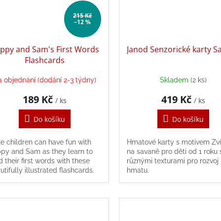
215 Kč
–12 %
ppy and Sam's First Words
Janod Senzorické karty S
Flashcards
 objednání (dodání 2-3 týdny)
Skladem
(2 ks)
189 Kč
419 Kč
/ ks
/ ks
Do košíku
Do košíku
tle children can have fun with
Hmatové karty s motivem Zví
py and Sam as they learn to
na savaně pro děti od 1 roku 
d their first words with these
různými texturami pro rozvoj
utifully illustrated flashcards.
hmatu.