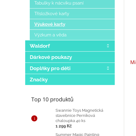
Tabulky k nácviku psaní
Třísložkové karty
Výukové karty
Výzkum a věda
Waldorf
Dárkové poukazy
Mi
Doplňky pro děti
Značky
Top 10 produktů
Swannie Toys Magnetická
stavebnice Perníková
chaloupka 40 ks
1 299 Kč
Summer Magic Painting