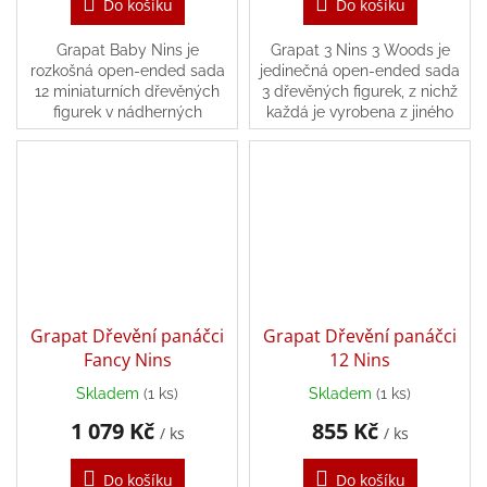
Do košíku
Do košíku
Grapat Baby Nins je
Grapat 3 Nins 3 Woods je
rozkošná open‑ended sada
jedinečná open‑ended sada
12 miniaturních dřevěných
3 dřevěných figurek, z nichž
figurek v nádherných
každá je vyrobena z jiného
duhových barvách, speciálně
druhu přírodního dřeva – buk,
navržených pro malé ručičky.
dub a sapelli. Tyto...
Tyto nejmenší...
Grapat Dřevění panáčci
Grapat Dřevění panáčci
Fancy Nins
12 Nins
Skladem
(1 ks)
Skladem
(1 ks)
1 079 Kč
855 Kč
/ ks
/ ks
Do košíku
Do košíku