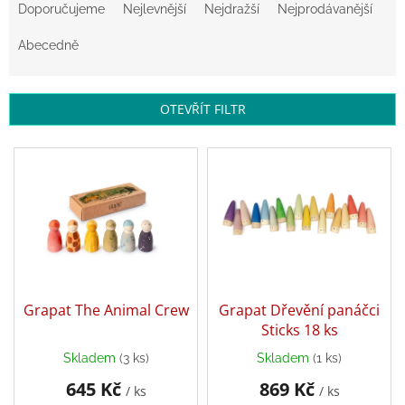
a
Doporučujeme
Nejlevnější
Nejdražší
Nejprodávanější
z
Zpátky
do
e
Abecedně
školy
n
í
Hračky
dle
p
OTEVŘÍT FILTR
tématu
r
o
V
Látkové
d
ý
panenky
u
a
p
zvířátka
k
i
t
s
ů
Knihy
p
r
o
Puzzle
d
Grapat The Animal Crew
Grapat Dřevění panáčci
u
Sticks 18 ks
Sensory
k
Play
Skladem
(3 ks)
Skladem
(1 ks)
t
645 Kč
869 Kč
ů
/ ks
/ ks
Společenské