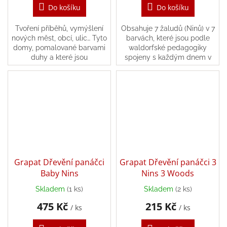
Do košíku
Do košíku
Tvoření příběhů, vymýšlení
Obsahuje 7 žaludů (Ninů) v 7
nových měst, obcí, ulic… Tyto
barvách, které jsou podle
domy, pomalované barvami
waldorfské pedagogiky
duhy a které jsou
spojeny s každým dnem v
jednoduché a přirozené,
týdnu, 7 nádob a 1 kulatou
vytvářejí útulné a barevné
misku (průměr 18 cm), ve
sousedství. Děti si mohou...
které jsou obsaženy...
Grapat Dřevění panáčci
Grapat Dřevění panáčci 3
Baby Nins
Nins 3 Woods
Skladem
(1 ks)
Skladem
(2 ks)
475 Kč
215 Kč
/ ks
/ ks