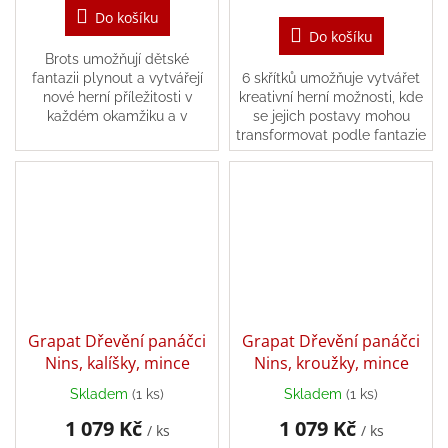
/
Do košíku
Do košíku
Brots umožňují dětské
Přihlášení
fantazii plynout a vytvářejí
6 skřítků umožňuje vytvářet
nové herní příležitosti v
kreativní herní možnosti, kde
každém okamžiku a v
se jejich postavy mohou
každém příběhu, který
transformovat podle fantazie
vzniká, od animovaných
každého chlapce nebo dívky,
postaviček po zvířata, stromy
kteří sní o imaginárních
nebo...
světech.
Grapat Dřevění panáčci
Grapat Dřevění panáčci
Nins, kalíšky, mince
Nins, kroužky, mince
Skladem
(1 ks)
Skladem
(1 ks)
1 079 Kč
1 079 Kč
/ ks
/ ks