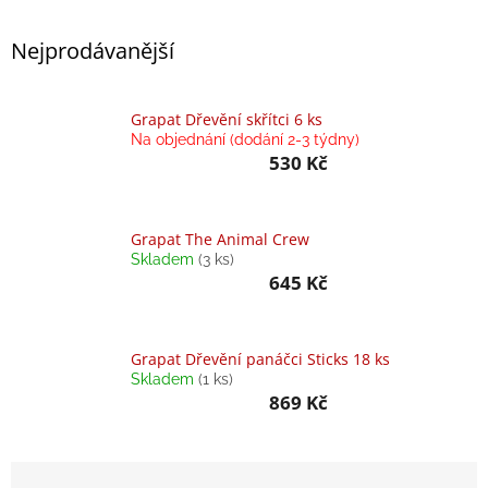
Balanční
Nejprodávanější
pomůcky
Prodávané
značky
Grapat Dřevění skřítci 6 ks
Na objednání (dodání 2-3 týdny)
Blog
530 Kč
Hračky
dle
věku
Grapat The Animal Crew
Skladem
(3 ks)
Hodnocení
645 Kč
obchodu
Provizní
systém
Grapat Dřevění panáčci Sticks 18 ks
Skladem
(1 ks)
Velkoobchod
869 Kč
Léto
-
moře,
Ř
sluníčko...