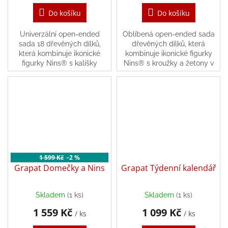
Do košíku
Do košíku
Univerzální open‑ended
Oblíbená open‑ended sada
sada 18 dřevěných dílků,
dřevěných dílků, která
která kombinuje ikonické
kombinuje ikonické figurky
figurky Nins® s kalíšky
Nins® s kroužky a žetony v
(Mates) a žetony (Coins) v
nádherných duhových
nádherných duhových
barvách. Tato harmonická
barvách. Tato harmonická...
kolekce přináší do dětské...
1 599 Kč
–2 %
Grapat Domečky a Nins
Grapat Týdenní kalendář
Skladem
(1 ks)
Skladem
(1 ks)
1 559 Kč
1 099 Kč
/ ks
/ ks