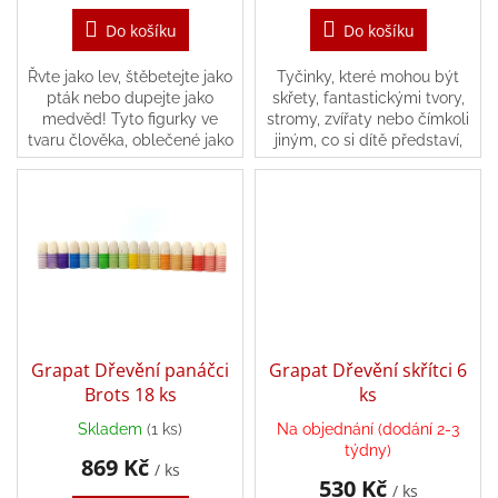
hry
Do košíku
Do košíku
Šátky
Řvte jako lev, štěbetejte jako
Tyčinky, které mohou být
a
pták nebo dupejte jako
skřety, fantastickými tvory,
kostýmy
medvěd! Tyto figurky ve
stromy, zvířaty nebo čímkoli
tvaru člověka, oblečené jako
jiným, co si dítě představí,
zvířata, probouzejí zvědavost
protože hračky s otevřeným
Tvoření
a vybízejí k neomezenému
koncem dávají dětem šanci
hraní.
stát se tím,...
Waldorf
Dárkové
poukazy
Doplňky
pro
Grapat Dřevění panáčci
Grapat Dřevění skřítci 6
děti
Brots 18 ks
ks
Skladem
(1 ks)
Na objednání (dodání 2-3
Značky
týdny)
869 Kč
/ ks
530 Kč
/ ks
CZK