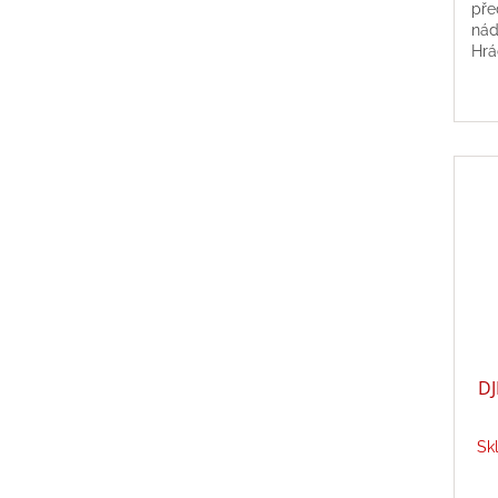
pře
nád
Hrá
ovo
roč
DJ
Sk