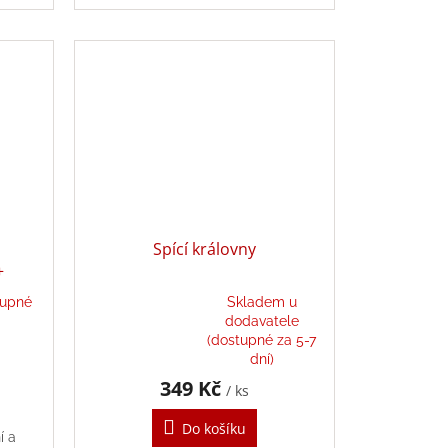
Spící královny
+
tupné
Skladem u
dodavatele
Průměrné
(dostupné za 5-7
hodnocení
dní)
produktu
349 Kč
/ ks
je
5,0
Do košíku
z
í a
5