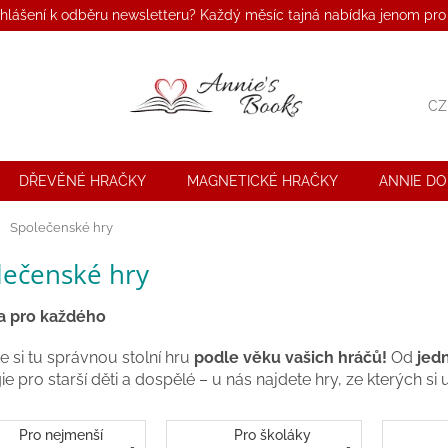
ihlášení k odběru newsletteru? Každý měsíc tajná nabídka jenom pro
CZ
DŘEVĚNÉ HRAČKY
MAGNETICKÉ HRAČKY
ANNIE D
ů
Společenské hry
lečenské hry
a pro každého
e si tu správnou stolní hru
podle věku vašich hráčů!
Od
jed
ie pro starší děti a dospělé – u nás najdete hry, ze kterých si
Pro nejmenší
Pro školáky