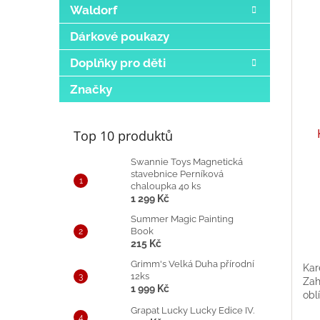
Waldorf
Dárkové poukazy
Doplňky pro děti
Značky
Top 10 produktů
Swannie Toys Magnetická
stavebnice Perníková
Prů
chaloupka 40 ks
hod
1 299 Kč
pro
Summer Magic Painting
je
Book
5,0
215 Kč
z
5
Grimm's Velká Duha přírodní
Kar
hvě
12ks
Zah
1 999 Kč
obl
Grapat Lucky Lucky Edice IV.