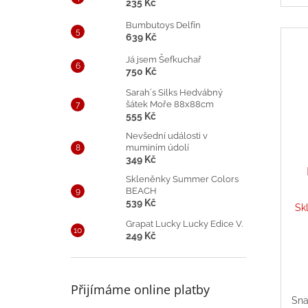
235 Kč
Bumbutoys Delfín
639 Kč
Já jsem Šefkuchař
750 Kč
Sarah´s Silks Hedvábný
šátek Moře 88x88cm
555 Kč
Nevšední události v
muminím údolí
349 Kč
Skleněnky Summer Colors
BEACH
539 Kč
Sk
Grapat Lucky Lucky Edice V.
249 Kč
Přijímáme online platby
Sna