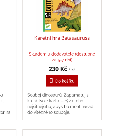
Karetní hra Batasauruss
Skladem u dodavatele (dostupné
za 5-7 dní)
230 Kč
/ ks
Do košíku
ou
Souboj dinosaurů. Zapamatuj si,
jí,
která tvoje karta skrývá toho
nejsilnějšího, abys ho mohl nasadit
zor na
do vítězného souboje.