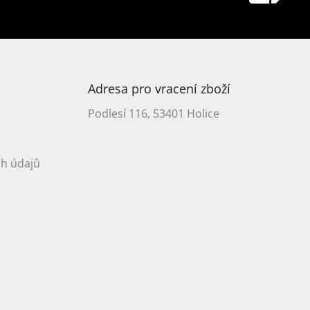
Adresa pro vracení zboží
Podlesí 116, 53401 Holice
h údajů