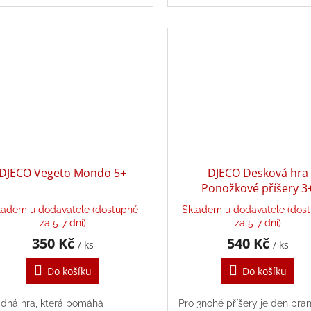
DJECO Vegeto Mondo 5+
DJECO Desková hra
Ponožkové příšery 3
ladem u dodavatele (dostupné
Skladem u dodavatele (dos
za 5-7 dní)
za 5-7 dní)
350 Kč
540 Kč
/ ks
/ ks
Do košíku
Do košíku
dná hra, která pomáhá
Pro 3nohé příšery je den pran