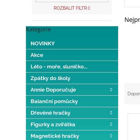
p
a
ROZBALIT FILTR
n
Nejpr
e
l
Kategorie
Přeskočit
kategorie
NOVINKY
Akce
Léto - moře, sluníčko...
Zpátky do školy
Ř
Annie Doporučuje
a
Dopor
z
Balanční pomůcky
e
V
n
Dřevěné hračky
ý
í
Figurky a zvířátka
p
p
i
r
Magnetické hračky