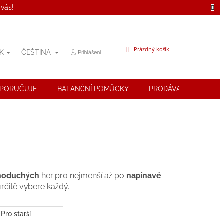
 vás!
NÁKUPNÍ
Prázdný košík
K
ČEŠTINA
Přihlášení
KOŠÍK
OPORUČUJE
BALANČNÍ POMŮCKY
PRODÁVANÉ ZNAČK
noduchých
her pro nejmenší až po
napínavé
 určitě vybere každý.
Pro starší