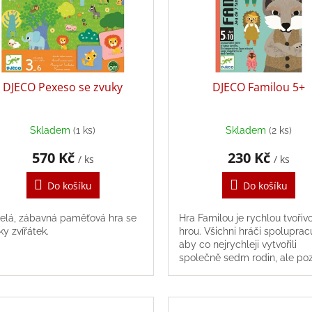
DJECO Pexeso se zvuky
DJECO Familou 5+
Skladem
(1 ks)
Skladem
(2 ks)
570 Kč
230 Kč
/ ks
/ ks
Do košíku
Do košíku
elá, zábavná paměťová hra se
Hra Familou je rychlou tvořiv
ky zvířátek.
hrou. Všichni hráči spolupracu
aby co nejrychleji vytvořili
společně sedm rodin, ale po
vlka. Tak honem než dorazí