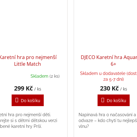
Karetní hra pro nejmenší
DJECO Karetní hra Aqua
Little Match
6+
Skladem u dodavatele (dos
Skladem
(2 ks)
měrné
za 5-7 dní)
nocení
299 Kč
230 Kč
/ ks
/ ks
duktu
Do košíku
Do košíku
etní hra pro nejmenší děti.
Napínavá hra o načasování a
zdiček.
rejte si s dětmi dětskou verzi
odvaze – kdo chytí tu nejlepš
íbené karetní hry Prší.
vlnu?