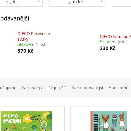
2-5 let
5-10 let
odávanější
DJECO Pexeso se
DJECO Familou 
zvuky
Skladem
(2 ks)
Skladem
(1 ks)
230 Kč
570 Kč
učujeme
Nejlevnější
Nejdražší
Nejprodávanější
Abecedně