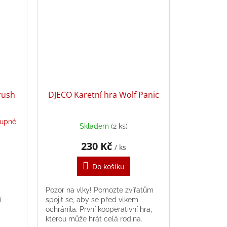
rush
DJECO Karetní hra Wolf Panic
tupné
Skladem
(2 ks)
230 Kč
/ ks
Do košíku
Pozor na vlky! Pomozte zvířatům
í
spojit se, aby se před vlkem
ochránila. První kooperativní hra,
kterou může hrát celá rodina.