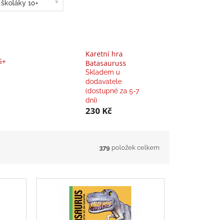
školáky 10+
Karetní hra
5+
Batasauruss
Skladem u
dodavatele
(dostupné za 5-7
dní)
230 Kč
379
položek celkem