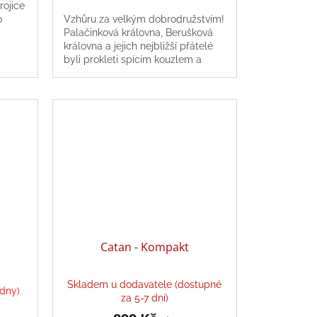
rojice
hvězdiček.
o
Vzhůru za velkým dobrodružstvím!
Palačinková královna, Berušková
královna a jejich nejbližší přátelé
byli prokleti spícím kouzlem a
vaším úkolem je probudit je.
Catan - Kompakt
Skladem u dodavatele (dostupné
ýdny)
za 5-7 dní)