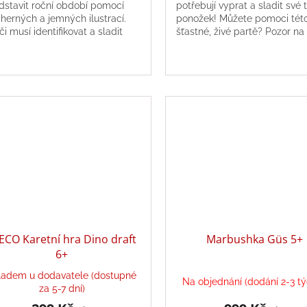
dstavit roční období pomocí
potřebují vyprat a sladit své t
herných a jemných ilustrací.
ponožek! Můžete pomoci tét
či musí identifikovat a sladit
šťastné, živé partě? Pozor na
ce a zeleninu se správným
otravné děravé ponožky!
ním obdobím. Hra, která...
ECO Karetní hra Dino draft
Marbushka Güs 5+
6+
ladem u dodavatele (dostupné
Na objednání (dodání 2-3 t
za 5-7 dní)