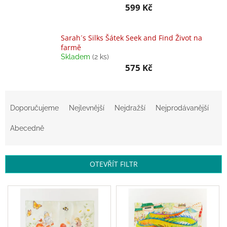
599 Kč
Balanční
pomůcky
Sarah´s Silks Šátek Seek and Find Život na
Prodávané
farmě
značky
Skladem
(2 ks)
575 Kč
Blog
Hračky
Ř
dle
věku
a
Doporučujeme
Nejlevnější
Nejdražší
Nejprodávanější
z
Hodnocení
e
Abecedně
obchodu
n
í
Provizní
systém
p
OTEVŘÍT FILTR
r
Velkoobchod
o
V
d
ý
Léto
u
-
p
moře,
k
i
sluníčko...