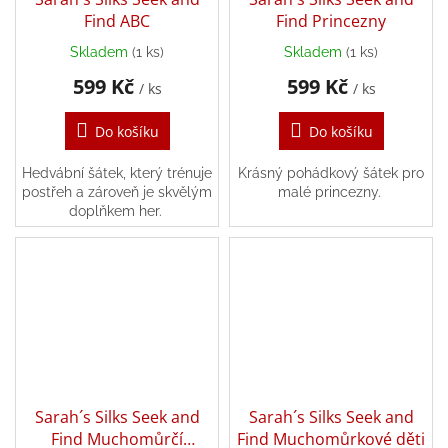
Find ABC
Find Princezny
Skladem
(1 ks)
Skladem
(1 ks)
599 Kč
599 Kč
/ ks
/ ks
Do košíku
Do košíku
Hedvábní šátek, který trénuje
Krásný pohádkový šátek pro
postřeh a zároveň je skvělým
malé princezny.
doplňkem her.
Sarah´s Silks Seek and
Sarah´s Silks Seek and
Find Muchomůrčí
Find Muchomůrkové děti