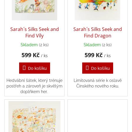
t
s
ů
Zpátky
p
do
r
školy
o
d
Hračky
Sarah´s Silks Seek and
Sarah´s Silks Seek and
dle
u
Find Víly
Find Dragon
tématu
k
Skladem
(2 ks)
Skladem
(2 ks)
t
Látkové
599 Kč
599 Kč
ů
/ ks
/ ks
panenky
a
zvířátka
Do košíku
Do košíku
Knihy
Hedvábní šátek, který trénuje
Limitovaná série k oslavě
postřeh a zároveň je skvělým
Čínského nového roku.
doplňkem her.
Puzzle
Sensory
Play
Společenské