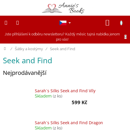
Přejít
na
obsah
NÁKUP
KOŠÍK
Jste přihlášení k odběru newsletteru? Každý měsíc tajná nabídka jenom
NOVINKY
pro vás!
Akce
Domů
/
Šátky a kostýmy
/
Seek and Find
Seek and Find
Figurky
a
zvířátka
Nejprodávanější
Dřevěné
hračky
Sarah´s Silks Seek and Find Víly
Skladem
(2 ks)
599 Kč
Magnetické
hračky
Sarah´s Silks Seek and Find Dragon
Annie
Doporučuje
Skladem
(2 ks)