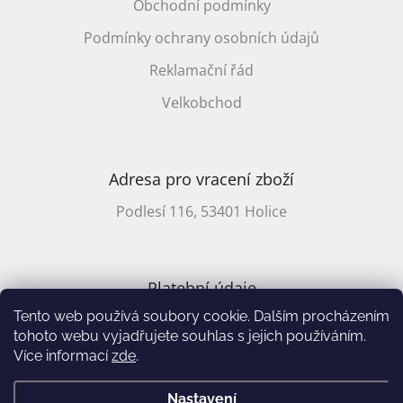
Obchodní podmínky
Podmínky ochrany osobních údajů
Reklamační řád
Velkobchod
Adresa pro vracení zboží
Podlesí 116, 53401 Holice
Platební údaje
Tento web používá soubory cookie. Dalším procházením
CZ účet: 2701857647/2010
tohoto webu vyjadřujete souhlas s jejich používáním.
Více informací
zde
.
Vytvořil Shoptet
&
Nastavení