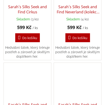
Sarah´s Silks Seek and
Sarah´s Silks Seek and
Find Cirkus
Find Neverland (kolekce
Peter Pan)
Skladem
(3 ks)
Skladem
(4 ks)
599 Kč
599 Kč
/ ks
/ ks
Do košíku
Do košíku
Hedvábní šátek, který trénuje
Hedvábní šátek, který trénuje
postřeh a zároveň je skvělým
postřeh a zároveň je skvělým
doplňkem her.
doplňkem her.
Sarah´s Silks Seek and
Sarah´s Silks Seek and