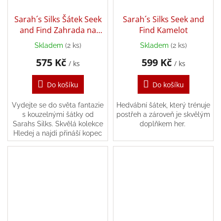
/
Sarah´s Silks Šátek Seek
Sarah´s Silks Seek and
and Find Zahrada na
Find Kamelot
Přihlášení
moři
Skladem
(2 ks)
Skladem
(2 ks)
575 Kč
599 Kč
/ ks
/ ks
Do košíku
Do košíku
Vydejte se do světa fantazie
Hedvábní šátek, který trénuje
s kouzelnými šátky od
postřeh a zároveň je skvělým
Sarahs Silks. Skvělá kolekce
doplňkem her.
Hledej a najdi přináší kopec
zábavy pro malé i velké