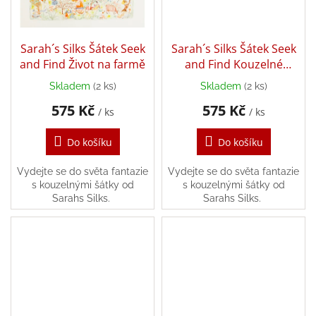
hry
Sarah´s Silks Šátek Seek
Sarah´s Silks Šátek Seek
Šátky
a
and Find Život na farmě
and Find Kouzelné
kostýmy
zvířata
Skladem
(2 ks)
Skladem
(2 ks)
Tvoření
575 Kč
575 Kč
/ ks
/ ks
Do košíku
Do košíku
Waldorf
Vydejte se do světa fantazie
Vydejte se do světa fantazie
Dárkové
s kouzelnými šátky od
s kouzelnými šátky od
poukazy
Sarahs Silks.
Sarahs Silks.
Doplňky
pro
děti
Značky
CZK