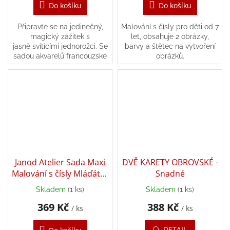
Do košíku
Do košíku
Připravte se na jedinečný,
Malování s čísly pro děti od 7
magický zážitek s
let, obsahuje 2 obrázky,
jasně svítícími jednorožci. Se
barvy a štětec na vytvoření
sadou akvarelů francouzské
obrázků.
značky SentoSphere to
půjde snadno.
Janod Atelier Sada Maxi
DVĚ KARETY OBROVSKÉ -
Malování s čísly Mláďátka
Snadné
7+
Skladem
(1 ks)
Skladem
(1 ks)
369 Kč
388 Kč
/ ks
/ ks
DETAIL