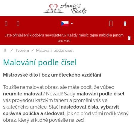
Přejít
na
obsah
NÁKUP
KOŠÍK
Jste přihlášení k odběru newsletteru? Každý měsíc tajná nabídka jenom
NOVINKY
pro vás!
Akce
Domů
/
Tvoření
/
Malování podle čísel
Malování podle čísel
Figurky
a
zvířátka
Mistrovské dílo i bez uměleckého vzdělání
Dřevěné
Toužíte namalovat obraz, ale máte pocit, že vůbec
hračky
neumíte malovat
? Nevadí! Sady
malování podle čísel
vás provedou každým tahem a promění vás ve
Magnetické
skutečného umělce. Stačí
následovat čísla, vybarvit
hračky
správná políčka a sledovat,
jak se před vámi rodí krásný
obraz, který si klidně pověsíte na zeď.
Annie
Doporučuje