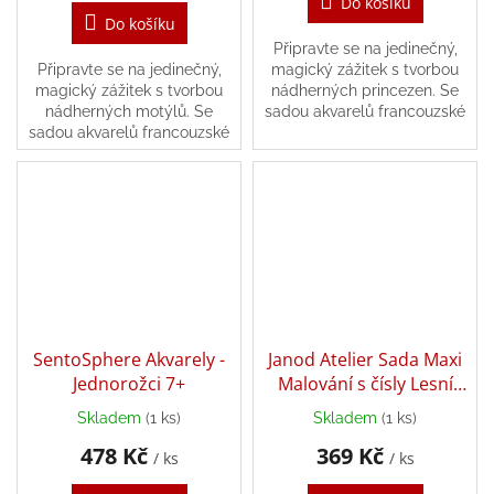
Do košíku
/
Do košíku
Připravte se na jedinečný,
Připravte se na jedinečný,
magický zážitek s tvorbou
Přihlášení
magický zážitek s tvorbou
nádherných princezen. Se
nádherných motýlů. Se
sadou akvarelů francouzské
sadou akvarelů francouzské
značky SentoSphere to
značky SentoSphere to
půjde snadno.
půjde snadno.
SentoSphere Akvarely -
Janod Atelier Sada Maxi
Jednorožci 7+
Malování s čísly Lesní
zvířata 7+
Skladem
(1 ks)
Skladem
(1 ks)
478 Kč
369 Kč
/ ks
/ ks