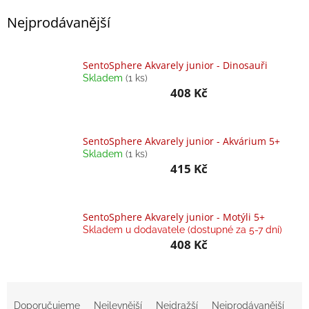
Nejprodávanější
Balanční
pomůcky
Prodávané
SentoSphere Akvarely junior - Dinosauři
značky
Skladem
(1 ks)
408 Kč
Blog
Hračky
dle
SentoSphere Akvarely junior - Akvárium 5+
věku
Skladem
(1 ks)
415 Kč
Hodnocení
obchodu
Provizní
systém
SentoSphere Akvarely junior - Motýli 5+
Skladem u dodavatele (dostupné za 5-7 dní)
408 Kč
Velkoobchod
Léto
-
Ř
moře,
sluníčko...
a
Doporučujeme
Nejlevnější
Nejdražší
Nejprodávanější