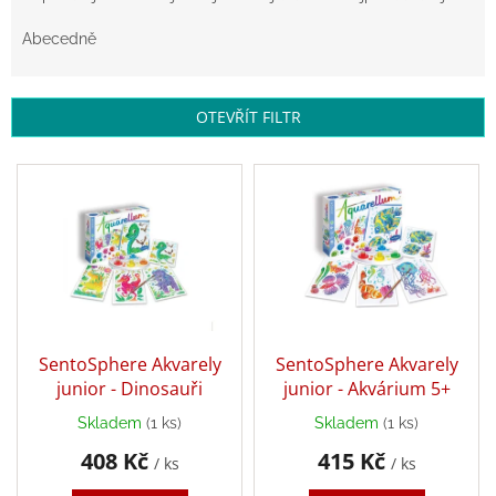
z
Zpátky
e
Abecedně
do
n
školy
í
Hračky
p
OTEVŘÍT FILTR
dle
r
tématu
o
V
d
ý
Látkové
u
panenky
p
a
k
i
zvířátka
t
s
ů
p
Knihy
r
o
d
Puzzle
SentoSphere Akvarely
SentoSphere Akvarely
u
junior - Dinosauři
junior - Akvárium 5+
k
Sensory
Skladem
(1 ks)
Skladem
(1 ks)
t
Play
408 Kč
415 Kč
ů
/ ks
/ ks
Společenské