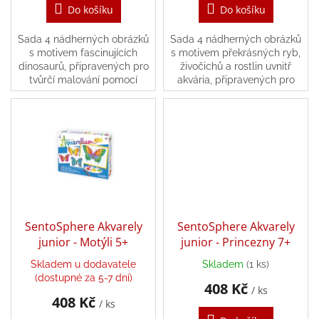
Do košíku
Do košíku
hry
Sada 4 nádherných obrázků
Sada 4 nádherných obrázků
Šátky
s motivem fascinujících
s motivem překrásných ryb,
a
dinosaurů, připravených pro
živočichů a rostlin uvnitř
kostýmy
tvůrčí malování pomocí
akvária, připravených pro
akvarel, jež jsou součástí
tvůrčí malování pomocí
Tvoření
balení.
akvarel, jež jsou součástí
balení.
Waldorf
Dárkové
poukazy
Doplňky
SentoSphere Akvarely
SentoSphere Akvarely
pro
junior - Motýli 5+
junior - Princezny 7+
děti
Skladem u dodavatele
Skladem
(1 ks)
(dostupné za 5-7 dní)
Značky
408 Kč
/ ks
408 Kč
/ ks
CZK