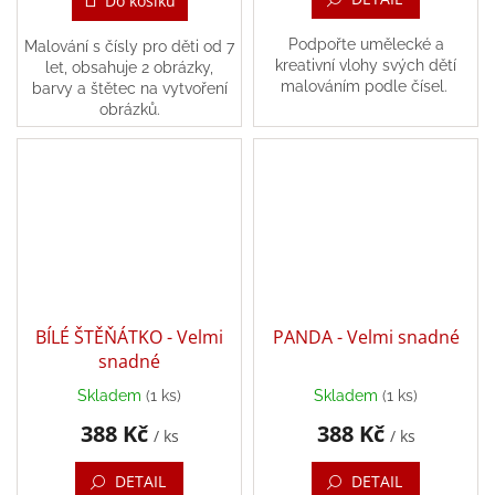
Do košíku
Podpořte umělecké a
Malování s čísly pro děti od 7
kreativní vlohy svých dětí
let, obsahuje 2 obrázky,
malováním podle čísel.
barvy a štětec na vytvoření
obrázků.
BÍLÉ ŠTĚŇÁTKO - Velmi
PANDA - Velmi snadné
snadné
Skladem
(1 ks)
Skladem
(1 ks)
388 Kč
388 Kč
/ ks
/ ks
DETAIL
DETAIL