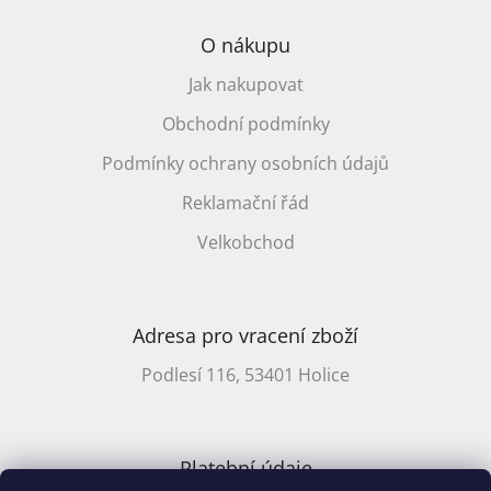
/
O nákupu
Přihlášení
Jak nakupovat
Obchodní podmínky
Podmínky ochrany osobních údajů
Reklamační řád
Velkobchod
Adresa pro vracení zboží
Podlesí 116, 53401 Holice
Platební údaje