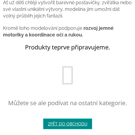
Ať už děti chtějí vytvořit barevné postavičky, zvířátka nebo
Balanční
své vlastní unikátní výtvory, modelína jim umožní dát
pomůcky
volný průběh jejich fantazii.
Prodávané
Kromě toho modelování podporuje
rozvoj jemné
značky
motoriky a koordinace očí a rukou.
Blog
Produkty teprve připravujeme.
Hračky
dle
věku
Hodnocení
obchodu
Provizní
systém
Můžete se ale podívat na ostatní kategorie.
Velkoobchod
Léto
-
ZPĚT DO OBCHODU
moře,
sluníčko...