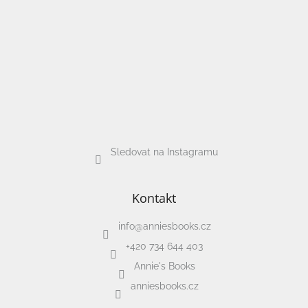
hry
Šátky
a
kostýmy
Tvoření
Waldorf
Sledovat na Instagramu
Dárkové
poukazy
Kontakt
Doplňky
pro
info
@
anniesbooks.cz
děti
+420 734 644 403
Annie's Books
Značky
anniesbooks.cz
CZK