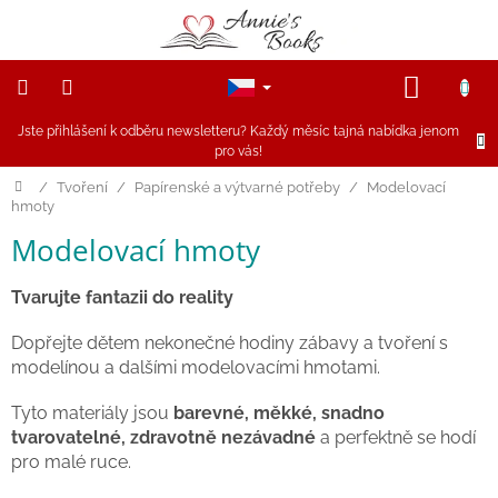
Přejít
na
obsah
NÁKUP
KOŠÍK
Jste přihlášení k odběru newsletteru? Každý měsíc tajná nabídka jenom
NOVINKY
pro vás!
Akce
Domů
/
Tvoření
/
Papírenské a výtvarné potřeby
/
Modelovací
hmoty
Figurky
Modelovací hmoty
a
zvířátka
Tvarujte fantazii do reality
Dřevěné
hračky
Dopřejte dětem nekonečné hodiny zábavy a tvoření s
modelínou a dalšími modelovacími hmotami.
Magnetické
hračky
Tyto materiály jsou
barevné, měkké, snadno
tvarovatelné, zdravotně nezávadné
a perfektně se hodí
pro malé ruce.
Annie
Doporučuje