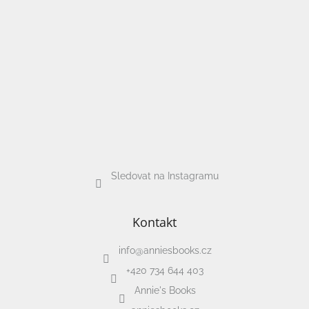
hry
Šátky
a
kostýmy
Tvoření
Waldorf
Sledovat na Instagramu
Dárkové
poukazy
Doplňky
Kontakt
pro
děti
info
@
anniesbooks.cz
+420 734 644 403
Značky
Annie's Books
CZK