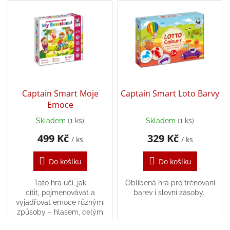
V
p
ý
r
Balanční
pomůcky
p
o
i
d
Prodávané
s
u
značky
p
k
r
Blog
t
o
ů
Hračky
d
Captain Smart Moje
Captain Smart Loto Barvy
dle
u
Emoce
věku
k
Skladem
(1 ks)
Skladem
(1 ks)
t
Hodnocení
obchodu
499 Kč
329 Kč
ů
/ ks
/ ks
Provizní
systém
Do košíku
Do košíku
Velkoobchod
Tato hra učí, jak
Oblíbená hra pro trénovaní
cítit, pojmenovávat a
barev i slovní zásoby.
Léto
vyjadřovat emoce různými
-
způsoby – hlasem, celým
moře,
tělem, pohybem, slovy nebo
sluníčko...