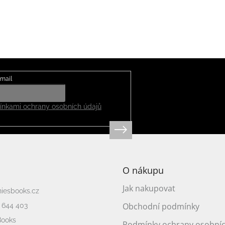
mail
nkami ochrany osobních údajů
O nákupu
Jak nakupovat
niesbooks.cz
Obchodní podmínky
 644 403
Books
Podmínky ochrany osobníc