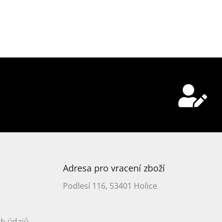
Adresa pro vracení zboží
Podlesí 116, 53401 Holice
h údajů