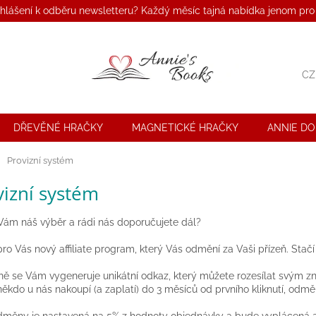
ihlášení k odběru newsletteru? Každý měsíc tajná nabídka jenom pro
CZ
DŘEVĚNÉ HRAČKY
MAGNETICKÉ HRAČKY
ANNIE D
ů
Provizní systém
vizní systém
 Vám náš výběr a rádi nás doporučujete dál?
o Vás nový affiliate program, který Vás odmění za Vaši přízeň. Stačí 
ě se Vám vygeneruje unikátní odkaz, který můžete rozesílat svým zná
ěkdo u nás nakoupí (a zaplatí) do 3 měsíců od prvního kliknutí, odmě
dměny je nastavená na 5% z hodnoty objednávky a bude vyplácená 