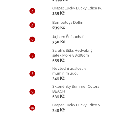
Grapat Lucky Lucky Edice IV.
235 Kč
Bumbutoys Delfín
639 Kč
Já jsem Šefkuchař
750 Kč
Sarah´s Silks Hedvábný
šátek Moře 88x88cm
555 Kč
Nevšední události v
muminím údolí
349 Kč
Skleněnky Summer Colors
BEACH
539 Kč
Grapat Lucky Lucky Edice V.
249 Kč