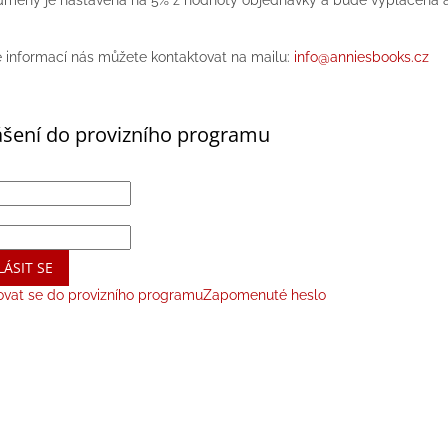
e informací nás můžete kontaktovat na mailu:
info@anniesbooks.cz
ášení do provizního programu
LÁSIT SE
ovat se do provizního programu
Zapomenuté heslo