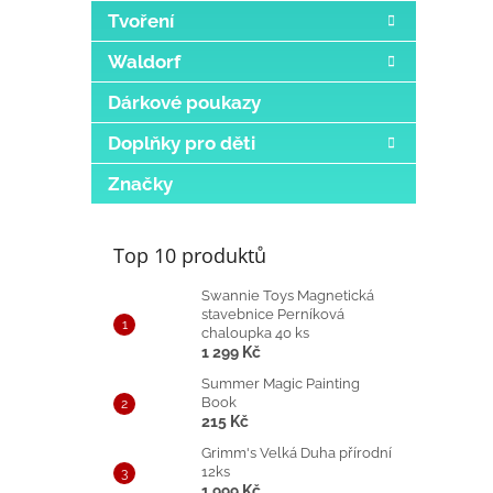
Tvoření
Waldorf
Dárkové poukazy
Doplňky pro děti
Značky
Top 10 produktů
Swannie Toys Magnetická
stavebnice Perníková
chaloupka 40 ks
1 299 Kč
Summer Magic Painting
Book
215 Kč
Grimm's Velká Duha přírodní
12ks
1 999 Kč