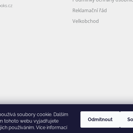
oks.cz
Reklamační řád
Velkobchod
používá soubory cookie. Dalším
Odmítnout
So
m tohoto webu vyjadřujete
ejich používáním. Více informací