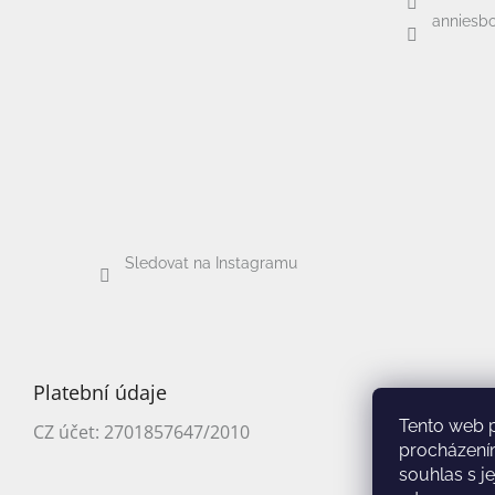
anniesbo
Sledovat na Instagramu
Platební údaje
Tento web 
CZ účet: 2701857647/2010
procházení
souhlas s j