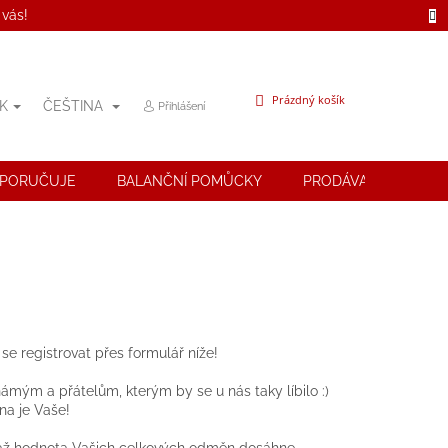
 vás!
NÁKUPNÍ
Prázdný košík
K
ČEŠTINA
Přihlášení
KOŠÍK
OPORUČUJE
BALANČNÍ POMŮCKY
PRODÁVANÉ ZNAČK
se registrovat přes formulář níže!
mým a přátelům, kterým by se u nás taky líbilo :)
na je Vaše!
až hodnota Vašich celkových odměn dosáhne