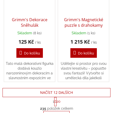
Grimm's Dekorace
Grimm's Magnetické
Sněhulák
puzzle s drahokamy
Skladem
(8 ks)
Skladem
(1 ks)
125 Kč
1 215 Kč
/ ks
/ ks
Do košíku
Do košíku
Tato malá dekorativní figurka
Udělejte si prostor pro svou
dodává kouzlo
vlastní kreativitu – popusťte
narozeninovým dekoracím a
svou fantazii! Vytvořte si
slavnostním expozicím ve
umělecká díla jakékoli
zvláštní dny.
velikosti, která můžete
kdykoli předělat nebo
NAČÍST 12 DALŠÍCH
změnit.
S
1
20
t
O
r
235
položek celkem
v
á