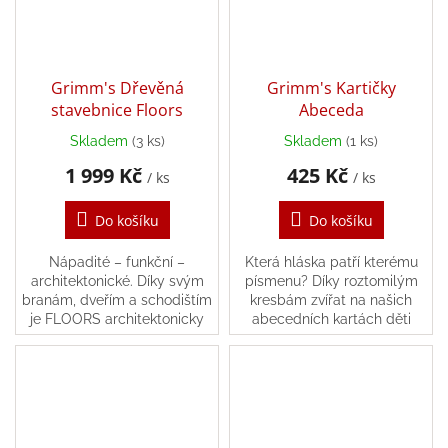
Grimm's Dřevěná
Grimm's Kartičky
stavebnice Floors
Abeceda
Skladem
(3 ks)
Skladem
(1 ks)
1 999 Kč
425 Kč
/ ks
/ ks
Do košíku
Do košíku
Nápadité – funkční –
Která hláska patří kterému
architektonické. Díky svým
písmenu? Díky roztomilým
branám, dveřím a schodištím
kresbám zvířat na našich
je FLOORS architektonicky
abecedních kartách děti
inspirovaná stavebnice s
propojují obrázek, slovo a
bohatým funkčním a
hlásku. Tyto barevné kartičky
dekorativním potenciálem.
vybízejí k tvoření...