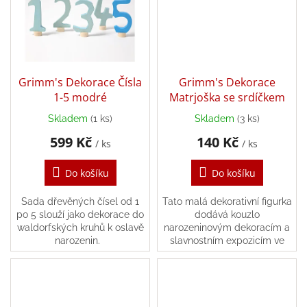
hry
Šátky
a
kostýmy
Grimm's Dekorace Čísla
Grimm's Dekorace
1-5 modré
Matrjoška se srdíčkem
Tvoření
Skladem
(1 ks)
Skladem
(3 ks)
599 Kč
140 Kč
Waldorf
/ ks
/ ks
Do košíku
Do košíku
Dárkové
poukazy
Sada dřevěných čísel od 1
Tato malá dekorativní figurka
Doplňky
po 5 slouží jako dekorace do
dodává kouzlo
pro
waldorfských kruhů k oslavě
narozeninovým dekoracím a
děti
narozenin.
slavnostním expozicím ve
zvláštní dny.
Značky
CZK