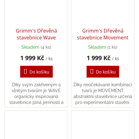
Grimm's Dřevěná
Grimm's Dřevěná
stavebnice Wave
stavebnice Movement
Skladem
(4 ks)
Skladem
(1 ks)
1 999 Kč
1 999 Kč
/ ks
/ ks
Do košíku
Do košíku
Díky svým zakřiveným a
Díky neočekávané kombinaci
vlnitým tvarům je WAVE
tvarů je MOVEMENT
organicky inspirovaná
abstraktní stavebnice určená
stavebnice plná jemnosti a
pro experimentální stavění.
hloubky. Jemné křivky
Několik základních
doplňují jasné hrany, což
stavebních bloků je doplněno
umožňuje vzrušující a...
unikátními kousky, které v...