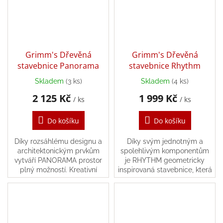
/
Přihlášení
Grimm's Dřevěná
Grimm's Dřevěná
stavebnice Panorama
stavebnice Rhythm
Skladem
(3 ks)
Skladem
(4 ks)
2 125 Kč
1 999 Kč
/ ks
/ ks
Do košíku
Do košíku
Díky rozsáhlému designu a
Díky svým jednotným a
architektonickým prvkům
spolehlivým komponentům
vytváří PANORAMA prostor
je RHYTHM geometricky
plný možností. Kreativní
inspirovaná stavebnice, která
konstrukce dává vzniknout
jen čeká na přeskupení.
široké škále formátů a
Rovné linie jsou záměrně
nápaditě navrženým světům.
přerušovány malými díly,
díky...