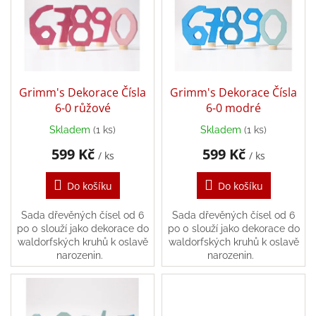
o
i
d
Zpátky
s
do
u
školy
p
k
r
t
Hračky
o
dle
ů
tématu
d
Grimm's Dekorace Čísla
Grimm's Dekorace Čísla
u
6-0 růžové
6-0 modré
k
Látkové
Skladem
(1 ks)
Skladem
(1 ks)
panenky
t
a
599 Kč
599 Kč
ů
zvířátka
/ ks
/ ks
Do košíku
Do košíku
Knihy
Sada dřevěných čísel od 6
Sada dřevěných čísel od 6
po 0 slouží jako dekorace do
po 0 slouží jako dekorace do
Puzzle
waldorfských kruhů k oslavě
waldorfských kruhů k oslavě
narozenin.
narozenin.
Sensory
Play
Společenské