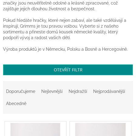
značky jsou neuvěřitelně odolné a krásně zpracované, což
Balanční
zajišťuje jejich dlouhou životnost a bezpečnost.
pomůcky
Pokud hledáte hračky, které nejen zabaví, ale také vzdělávají a
Prodávané
inspirují, Grimms je tou pravou volbou. Vyberte si z našeho
značky
sortimentu a přineste domů kousek německé kvality, který
podpoří vývoj a radost vašich dětí.
Blog
Výroba produktů je v Německu, Polsku a Bosně a Hercegovině.
Hračky
dle
věku
OTEVŘÍT FILTR
Hodnocení
obchodu
Ř
a
Provizní
Doporučujeme
Nejlevnější
Nejdražší
Nejprodávanější
systém
z
e
Abecedně
Velkoobchod
n
í
Léto
V
p
-
moře,
ý
r
sluníčko...
p