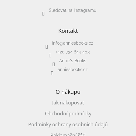
Zpátky
Sledovat na Instagramu
do
školy
Hračky
Kontakt
dle
tématu
info
@
anniesbooks.cz
+420 734 644 403
Látkové
panenky
Annie's Books
a
zvířátka
anniesbooks.cz
Knihy
O nákupu
Puzzle
Jak nakupovat
Obchodní podmínky
Sensory
Play
Podmínky ochrany osobních údajů
Reklamační řád
Společenské