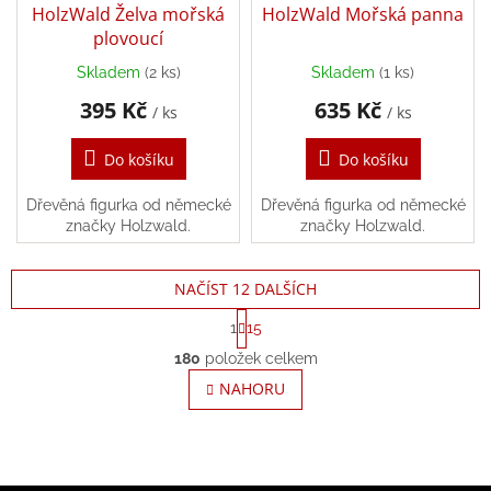
HolzWald Želva mořská
HolzWald Mořská panna
plovoucí
Skladem
(2 ks)
Skladem
(1 ks)
395 Kč
635 Kč
/ ks
/ ks
Do košíku
Do košíku
Dřevěná figurka od německé
Dřevěná figurka od německé
značky Holzwald.
značky Holzwald.
NAČÍST 12 DALŠÍCH
S
1
15
t
O
r
180
položek celkem
v
á
l
NAHORU
n
á
k
o
d
v
a
á
c
n