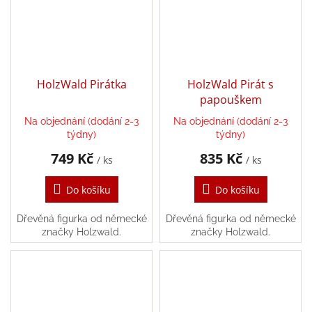
hry
Šátky
a
kostýmy
HolzWald Pirátka
HolzWald Pirát s
papouškem
Tvoření
Na objednání (dodání 2-3
Na objednání (dodání 2-3
týdny)
týdny)
Waldorf
749 Kč
835 Kč
/ ks
/ ks
Dárkové
Do košíku
Do košíku
poukazy
Doplňky
Dřevěná figurka od německé
Dřevěná figurka od německé
pro
značky Holzwald.
značky Holzwald.
děti
Značky
CZK