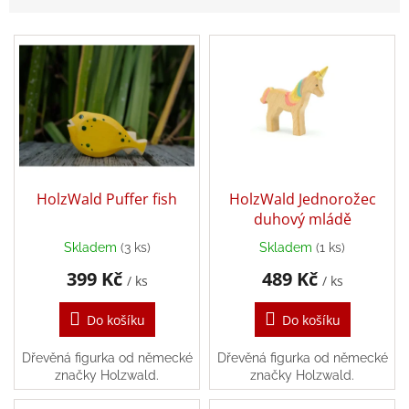
n
í
Balanční
V
pomůcky
p
ý
r
p
Prodávané
o
značky
i
d
s
u
Blog
p
k
r
t
Hračky
dle
o
ů
věku
d
HolzWald Puffer fish
HolzWald Jednorožec
u
duhový mládě
Hodnocení
k
obchodu
Skladem
(3 ks)
Skladem
(1 ks)
t
Provizní
399 Kč
489 Kč
ů
/ ks
/ ks
systém
Do košíku
Do košíku
Velkoobchod
Léto
Dřevěná figurka od německé
Dřevěná figurka od německé
-
značky Holzwald.
značky Holzwald.
moře,
sluníčko...