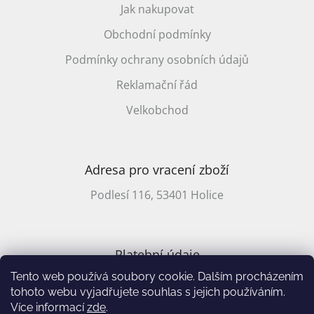
Jak nakupovat
Obchodní podmínky
Podmínky ochrany osobních údajů
Reklamační řád
Velkobchod
Adresa pro vracení zboží
Podlesí 116, 53401 Holice
Platební údaje
Tento web používá soubory cookie. Dalším procházením
CZ účet: 2701857647/2010
tohoto webu vyjadřujete souhlas s jejich používáním.
Více informací
zde
.