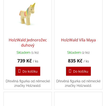
Zpátky
do
školy
Hračky
dle
tématu
HolzWald Jednorožec
HolzWald Víla Maya
Látkové
duhový
panenky
a
zvířátka
Skladem
(1 ks)
Skladem
(2 ks)
739 Kč
835 Kč
/ ks
/ ks
Knihy
Do košíku
Do košíku
Puzzle
Dřevěná figurka od německé
Dřevěná figurka od německé
značky Holzwald.
značky Holzwald.
Sensory
Play
Společenské