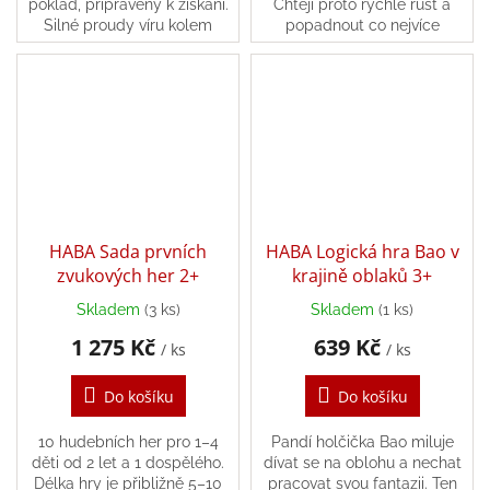
poklad, připravený k získání.
Chtějí proto rychle růst a
Silné proudy víru kolem
popadnout co nejvíce
ostrova však drží všechny
chutných much.
lodě v bezpečné vzdálenosti.
Jen pár...
HABA Sada prvních
HABA Logická hra Bao v
zvukových her 2+
krajině oblaků 3+
Skladem
(3 ks)
Skladem
(1 ks)
1 275 Kč
639 Kč
/ ks
/ ks
Do košíku
Do košíku
10 hudebních her pro 1–4
Pandí holčička Bao miluje
děti od 2 let a 1 dospělého.
dívat se na oblohu a nechat
Délka hry je přibližně 5–10
pracovat svou fantazii. Ten