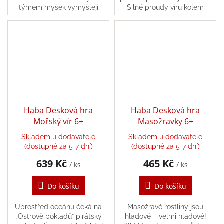
týmem myšek vymýšlejí
Silné proudy víru kolem
neobvyklé vynálezy –
ostrova však drží všechny
momentálně jedinečný
lodě v bezpečné vzdálenosti.
létající stroj Bláznivý
Jen pár...
vrtulník!...
Haba Desková hra
Haba Desková hra
Mořský vír 6+
Masožravky 6+
Skladem u dodavatele
Skladem u dodavatele
(dostupné za 5-7 dní)
(dostupné za 5-7 dní)
639 Kč
465 Kč
/ ks
/ ks
Do košíku
Do košíku
Uprostřed oceánu čeká na
Masožravé rostliny jsou
„Ostrově pokladů“ pirátský
hladové – velmi hladové!