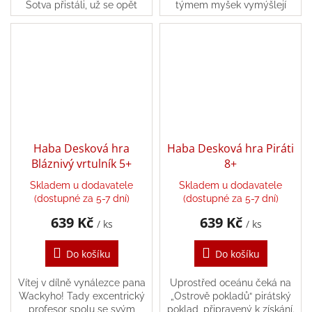
Sotva přistáli, už se opět
týmem myšek vymýšlejí
rozhořel dávný spor mezi
neobvyklé vynálezy –
dvěma velkými rodinami
momentálně jedinečný
Lotlov: kdo byl první...
létající stroj Bláznivý
vrtulník!...
Haba Desková hra
Haba Desková hra Piráti
Bláznivý vrtulník 5+
8+
Skladem u dodavatele
Skladem u dodavatele
(dostupné za 5-7 dní)
(dostupné za 5-7 dní)
639 Kč
639 Kč
/ ks
/ ks
Do košíku
Do košíku
Vítej v dílně vynálezce pana
Uprostřed oceánu čeká na
Wackyho! Tady excentrický
„Ostrově pokladů“ pirátský
profesor spolu se svým
poklad, připravený k získání.