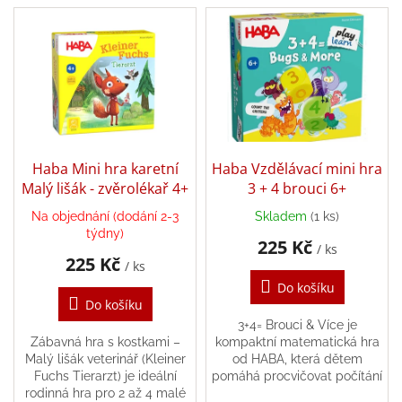
V
p
Zpátky
ý
r
do
p
školy
o
i
d
Hračky
s
u
dle
p
tématu
k
r
t
o
ů
Látkové
d
Haba Mini hra karetní
Haba Vzdělávací mini hra
panenky
a
u
Malý lišák - zvěrolékař 4+
3 + 4 brouci 6+
zvířátka
k
Na objednání (dodání 2-3
Skladem
(1 ks)
t
týdny)
225 Kč
ů
Knihy
/ ks
225 Kč
/ ks
Do košíku
Puzzle
Do košíku
3+4= Brouci & Více je
Sensory
Zábavná hra s kostkami –
kompaktní matematická hra
Play
Malý lišák veterinář (Kleiner
od HABA, která dětem
Fuchs Tierarzt) je ideální
pomáhá procvičovat počítání
rodinná hra pro 2 až 4 malé
v hlavě do 10 zábavnou a
Společenské