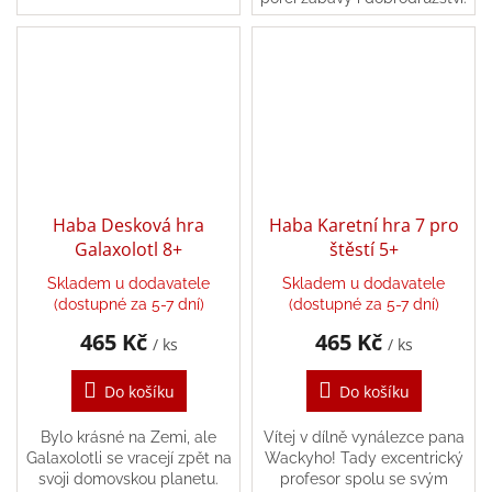
/
narozeninový koláč – sbírají a
Tato barevná a interaktivní
ukládají barevné...
stavebnice je určena pro
kluky i holky a...
Přihlášení
Haba Desková hra
Haba Karetní hra 7 pro
Galaxolotl 8+
štěstí 5+
Skladem u dodavatele
Skladem u dodavatele
(dostupné za 5-7 dní)
(dostupné za 5-7 dní)
465 Kč
465 Kč
/ ks
/ ks
Do košíku
Do košíku
Bylo krásné na Zemi, ale
Vítej v dílně vynálezce pana
Galaxolotli se vracejí zpět na
Wackyho! Tady excentrický
svoji domovskou planetu.
profesor spolu se svým