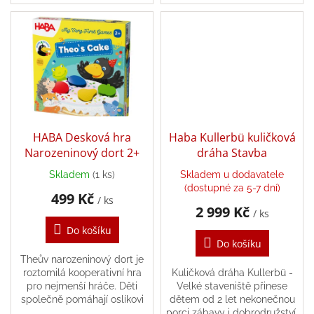
veterináře ve věku od 4 do 99
hravou formou. Kombinace...
hry
let. V lesní...
Šátky
a
kostýmy
Tvoření
HABA Desková hra
Haba Kullerbü kuličková
Waldorf
Narozeninový dort 2+
dráha Stavba
Skladem
(1 ks)
Skladem u dodavatele
Dárkové
(dostupné za 5-7 dní)
poukazy
499 Kč
/ ks
2 999 Kč
/ ks
Doplňky
pro
Do košíku
děti
Do košíku
Theův narozeninový dort je
roztomilá kooperativní hra
Kuličková dráha Kullerbü -
Značky
pro nejmenší hráče. Děti
Velké staveniště přinese
společně pomáhají oslíkovi
dětem od 2 let nekonečnou
Theovi připravit jeho
porci zábavy i dobrodružství.
CZK