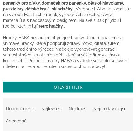
panenky pro dívky, domeček pro panenky, dětské hlavolamy,
Balanční
puzzle hry, dětské hry
či
skládačky
.
Výrobce HABA se zaměřuje
pomůcky
na výrobu kvalitních hraček, vyrobených z ekologických
materiálů a s nadčasovým designem.
Na své si tak přijdou i
Prodávané
rodiče, kteří milují
retro hračky
.
značky
Hračky HABA nejsou jen obyčejné hračky.
Jsou to rozumné a
Blog
vnímavé hračky, které podporují zdravý rozvoj dítěte.
Cílem
tohoto tradičního výrobce hraček je vychovávat generaci
Hračky
samostatných, kreativních dětí, které si váží přírody a života
dle
kolem sebe.
Poznejte hračky HABA a vydejte se spolu se svým
věku
dítětem na nezapomenutelnou cestu plnou zábavy!
Hodnocení
obchodu
OTEVŘÍT FILTR
Provizní
systém
Ř
a
Velkoobchod
Doporučujeme
Nejlevnější
Nejdražší
Nejprodávanější
z
Léto
e
Abecedně
-
n
moře,
sluníčko...
í