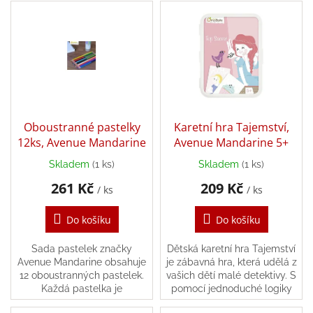
V
p
ý
r
Balanční
pomůcky
p
o
i
d
Prodávané
s
u
značky
p
k
r
Blog
t
o
ů
Hračky
d
Oboustranné pastelky
Karetní hra Tajemství,
dle
u
12ks, Avenue Mandarine
Avenue Mandarine 5+
věku
k
Skladem
(1 ks)
Skladem
(1 ks)
t
Hodnocení
obchodu
261 Kč
209 Kč
ů
/ ks
/ ks
Provizní
systém
Do košíku
Do košíku
Velkoobchod
Sada pastelek značky
Dětská karetní hra Tajemství
Avenue Mandarine obsahuje
je zábavná hra, která udělá z
Léto
12 oboustranných pastelek.
vašich dětí malé detektivy. S
-
Každá pastelka je
pomocí jednoduché logiky
moře,
oboustranná, má dva hroty,
musí hráči uhodnout tajné
sluníčko...