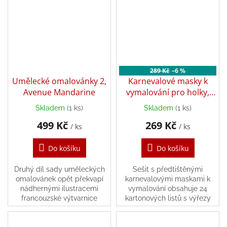
předpřipravené dřevěné
hry
díly,...
Šátky
a
kostýmy
289 Kč
–6 %
Tvoření
Umělecké omalovánky 2,
Karnevalové masky k
Avenue Mandarine
vymalování pro holky,
Avenue Mandarine
Waldorf
Skladem
(1 ks)
Skladem
(1 ks)
499 Kč
269 Kč
/ ks
/ ks
Dárkové
poukazy
Do košíku
Do košíku
Doplňky
pro
Druhý díl sady uměleckých
Sešit s předtištěnými
děti
omalovánek opět překvapí
karnevalovými maskami k
nádhernými ilustracemi
vymalování obsahuje 24
francouzské výtvarnice
kartonových listů s výřezy
Značky
Emmanuelle Colin....
dětských masek, které si děti
vymalují dle své fantazie....
CZK