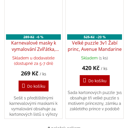
/
Přihlášení
289 Kč
–6 %
525 Kč
–20 %
Karnevalové masky k
Velké puzzle 3v1 Žabí
vymalování Zvířátka,
princ, Avenue Mandarine
Avenue Mandarine
Skladem u dodavatele
Skladem
(1 ks)
(dostupné za 5-7 dní)
420 Kč
/ ks
269 Kč
/ ks
Do košíku
Do košíku
Sada kartonových puzzle 3v1
Sešit s předtištěnými
obsahuje tři velké puzzle s
karnevalovými maskami k
motivem princezny, zámku a
vymalování obsahuje 24
zakletého prince v podobě
kartonových listů s výřezy
žáby.
dětských masek, které si děti
vymalují dle své fantazie....