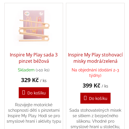
levandulové a modré –
kreativity a řešení problemu.
obsahuje pečlivě vybrané...
Zpátky
do
školy
Hračky
dle
tématu
Látkové
Inspire My Play sada 3
Inspire My Play stohovací
panenky
a
pinzet béžová
misky modrá/zelená
zvířátka
Skladem
(>10 ks)
Na objednání (dodání 2-3
týdny)
Knihy
329 Kč
/ ks
399 Kč
/ ks
Do košíku
Puzzle
Do košíku
Rozvijejte motorické
Sensory
schopnosti dětí s pinzetami
Sada stohovatelných misek
Play
Inspire My Play. Hodí se pro
se sítkem z bezpečného
smyslové hraní i aktivity typu
silikonu. Vhodné pro
Montessori.
smyslové hraní u stolečku,
Společenské