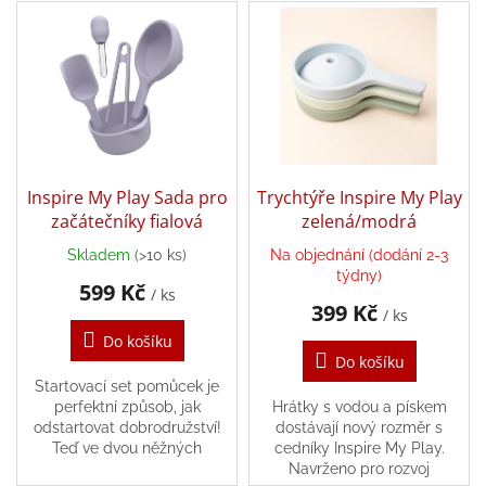
V
p
ý
r
Balanční
pomůcky
p
o
i
d
Prodávané
s
u
značky
p
k
r
Blog
t
o
ů
Hračky
d
Inspire My Play Sada pro
Trychtýře Inspire My Play
dle
u
začátečníky fialová
zelená/modrá
věku
k
Skladem
(>10 ks)
Na objednání (dodání 2-3
t
Hodnocení
týdny)
obchodu
599 Kč
ů
/ ks
399 Kč
/ ks
Provizní
systém
Do košíku
Do košíku
Velkoobchod
Startovací set pomůcek je
perfektní způsob, jak
Hrátky s vodou a pískem
Léto
odstartovat dobrodružství!
dostávají nový rozměr s
-
Teď ve dvou něžných
cedníky Inspire My Play.
moře,
pastelových odstínech –
Navrženo pro rozvoj
sluníčko...