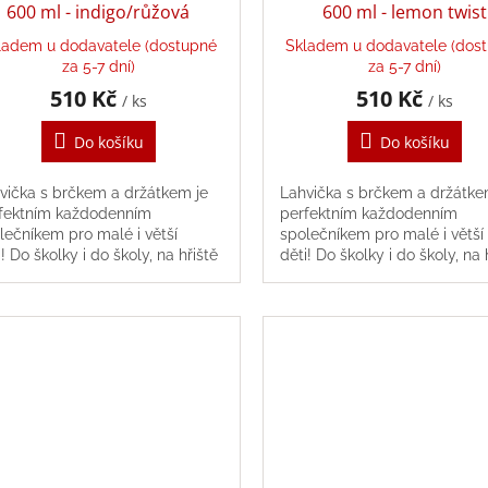
600 ml - indigo/růžová
600 ml - lemon twist
ladem u dodavatele (dostupné
Skladem u dodavatele (dos
za 5-7 dní)
za 5-7 dní)
510 Kč
510 Kč
/ ks
/ ks
Do košíku
Do košíku
vička s brčkem a držátkem je
Lahvička s brčkem a držátke
fektním každodenním
perfektním každodenním
lečníkem pro malé i větší
společníkem pro malé i větší
i! Do školky i do školy, na hřiště
děti! Do školky i do školy, na 
 výlety, tritanovou
i na výlety, tritanovou
vičku můžete...
lahvičku můžete...