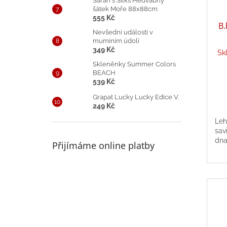
Sarah´s Silks Hedvábný
šátek Moře 88x88cm
555 Kč
B.
Nevšední události v
muminím údolí
349 Kč
Sk
Skleněnky Summer Colors
BEACH
539 Kč
Grapat Lucky Lucky Edice V.
249 Kč
Leh
sav
dn
Přijímáme online platby