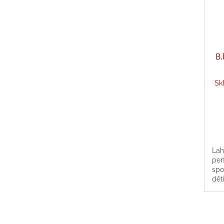
B.
Sk
Lah
per
spo
dět
i na
lah