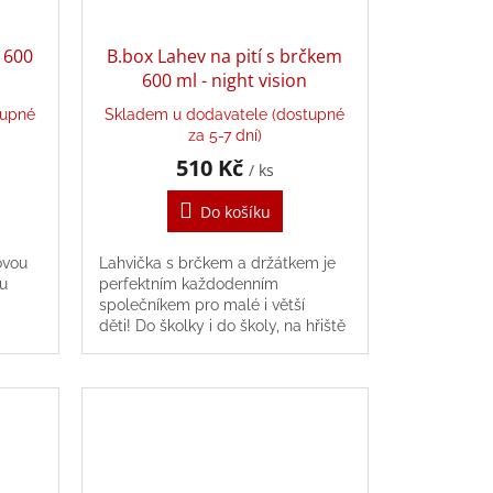
í 600
B.box Lahev na pití s brčkem
600 ml - night vision
tupné
Skladem u dodavatele (dostupné
za 5-7 dní)
510 Kč
/ ks
Do košíku
ovou
Lahvička s brčkem a držátkem je
u
perfektním každodenním
společníkem pro malé i větší
děti! Do školky i do školy, na hřiště
i na výlety, tritanovou
lahvičku můžete...