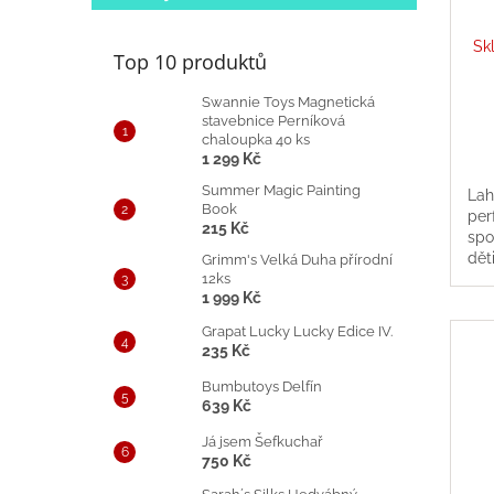
Sk
Top 10 produktů
Swannie Toys Magnetická
stavebnice Perníková
chaloupka 40 ks
1 299 Kč
Summer Magic Painting
Lah
Book
per
215 Kč
spo
dět
Grimm's Velká Duha přírodní
12ks
i na
1 999 Kč
lah
Grapat Lucky Lucky Edice IV.
235 Kč
Bumbutoys Delfín
639 Kč
Já jsem Šefkuchař
750 Kč