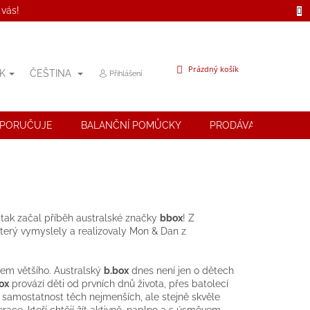
 vás!
NÁKUPNÍ
Prázdný košík
K
ČEŠTINA
Přihlášení
KOŠÍK
OPORUČUJE
BALANČNÍ POMŮCKY
PRODÁVANÉ ZNAČK
tak začal příběh australské značky
bbox
! Z
který vymyslely a realizovaly Mon & Dan z
em většího. Australský
b.box
dnes není jen o dětech
ox
provází děti od prvních dnů života, přes batolecí
jí samostatnost těch nejmenších, ale stejně skvěle
ace, kteří chtějí žít aktivně, naplno a s úsměvem.