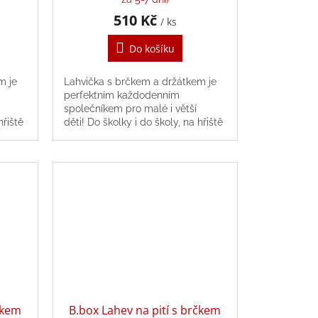
510 Kč
/ ks
Do košíku
m je
Lahvička s brčkem a držátkem je
perfektním každodenním
společníkem pro malé i větší
hřiště
děti! Do školky i do školy, na hřiště
i na výlety, tritanovou
lahvičku můžete...
čkem
B.box Lahev na pití s brčkem