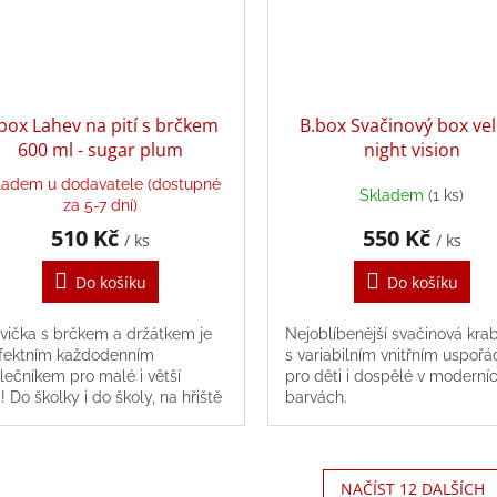
box Lahev na pití s brčkem
B.box Svačinový box vel
600 ml - sugar plum
night vision
ladem u dodavatele (dostupné
Skladem
(1 ks)
za 5-7 dní)
510 Kč
550 Kč
/ ks
/ ks
Do košíku
Do košíku
vička s brčkem a držátkem je
Nejoblíbenější svačinová kra
fektním každodenním
s variabilním vnitřním uspoř
lečníkem pro malé i větší
pro děti i dospělé v moderní
i! Do školky i do školy, na hřiště
barvách.
 výlety, tritanovou
vičku můžete...
NAČÍST 12 DALŠÍCH