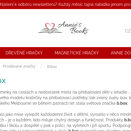
ihlášení k odběru newsletteru? Každý měsíc tajná nabídka jenom pro
CZ
DŘEVĚNÉ HRAČKY
MAGNETICKÉ HRAČKY
ANNIE D
ů
Prodávané značky
B.box
ox
inky na cestách a nedostatek místa na přebalování dětí v letadle - 
vého modelu krabičky na přebalovací potřeby, tak zvaný
baby box
, 
ského Melbourne se během patnácti let stala světová značka
b.box
.
lo jako mise vylepšit každodenní život s dětmi, vyrostlo v něco mnoh
ích - je o každém, kdo miluje chytrý design a funkčnost. Produkty
b.b
olku i školu a dospělé v pak v práci, na výletech i při sportu. Podporu
šem, kdo si cení praktičnosti a stylu
b.box
je prostě pro všechny gener