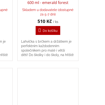
600 ml - emerald forest
tupné
Skladem u dodavatele (dostupné
za 5-7 dní)
510 Kč
/ ks
Do košíku
m je
Lahvička s brčkem a držátkem je
perfektním každodenním
společníkem pro malé i větší
hřiště
děti! Do školky i do školy, na hřiště
i na výlety, tritanovou
lahvičku můžete...