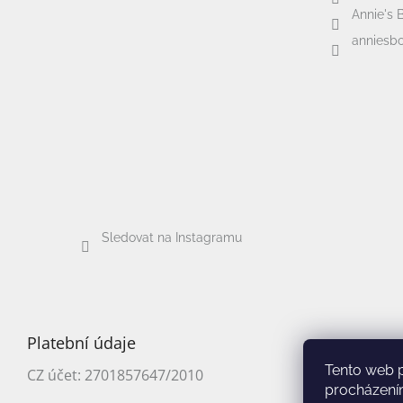
Annie's 
anniesbo
Sledovat na Instagramu
Platební údaje
Tento web 
CZ účet: 2701857647/2010
procházení