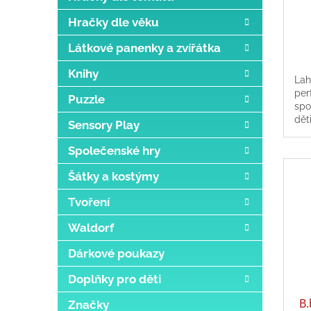
Hračky dle věku
Látkové panenky a zvířátka
Knihy
Lah
per
Puzzle
spo
dět
Sensory Play
i na
lah
Společenské hry
Šátky a kostýmy
Tvoření
Waldorf
Dárkové poukazy
Doplňky pro děti
B.
Značky