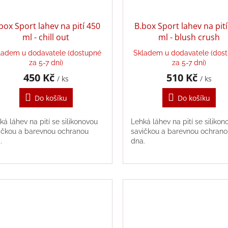
box Sport lahev na pití 450
B.box Sport lahev na pit
ml - chill out
ml - blush crush
ladem u dodavatele (dostupné
Skladem u dodavatele (dos
za 5-7 dní)
za 5-7 dní)
450 Kč
510 Kč
/ ks
/ ks
Do košíku
Do košíku
ká láhev na pití se silikonovou
Lehká láhev na pití se silikon
ičkou a barevnou ochranou
savičkou a barevnou ochrano
a.
dna.