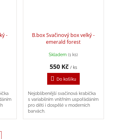
ký -
B.box Svačinový box velký -
emerald forest
Skladem
(1 ks)
550 Kč
/ ks
Do košíku
bička
Nejoblíbenější svačinová krabička
ádáním
s variabilním vnitřním uspořádáním
ch
pro děti i dospělé v moderních
barvách.