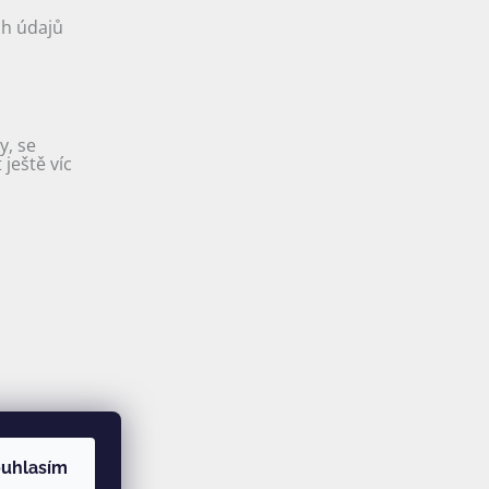
h údajů
y, se
ještě víc
uhlasím