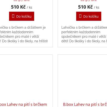
510 Kč
510 Kč
/ ks
/ ks
Do košíku
Do košíku
vička s brčkem a držátkem je
Lahvička s brčkem a držátke
fektním každodenním
perfektním každodenním
lečníkem pro malé i větší
společníkem pro malé i větší
i! Do školky i do školy, na hřiště
děti! Do školky i do školy, na 
 výlety, tritanovou
i na výlety, tritanovou
vičku můžete...
lahvičku můžete...
box Lahev na pití s brčkem
B.box Lahev na pití s br