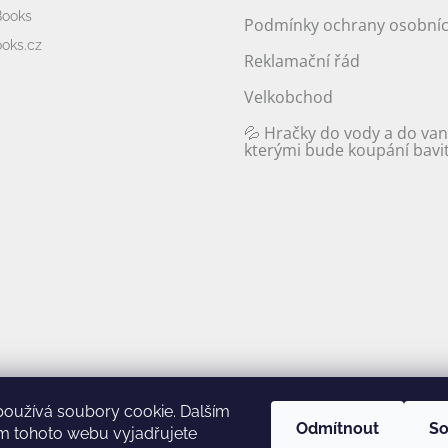
Books
Podmínky ochrany osobníc
oks.cz
Reklamační řád
Velkobchod
💦 Hračky do vody a do van
kterými bude koupání bavit 
používá soubory cookie. Dalším
Odmítnout
So
m tohoto webu vyjadřujete