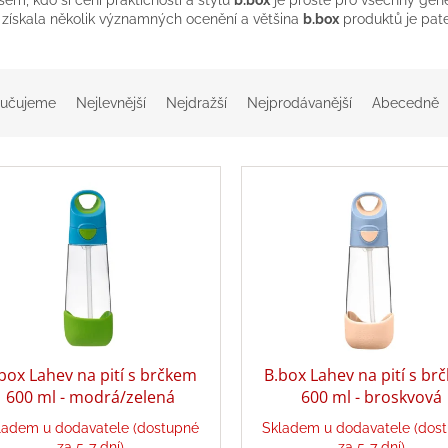
získala několik významných ocenění a většina
b.box
produktů je pat
učujeme
Nejlevnější
Nejdražší
Nejprodávanější
Abecedně
box Lahev na pití s brčkem
B.box Lahev na pití s br
600 ml - modrá/zelená
600 ml - broskvová
ladem u dodavatele (dostupné
Skladem u dodavatele (dos
za 5-7 dní)
za 5-7 dní)