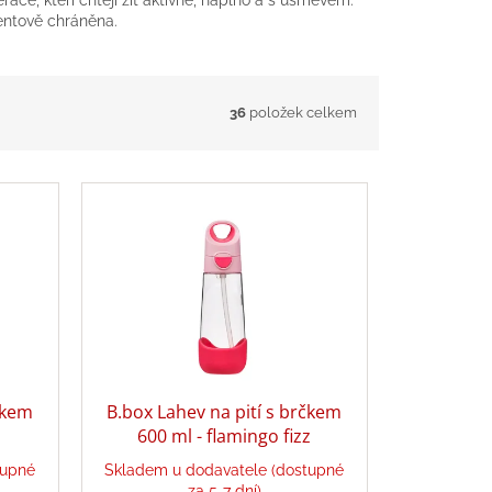
entově chráněna.
36
položek celkem
čkem
B.box Lahev na pití s brčkem
600 ml - flamingo fizz
tupné
Skladem u dodavatele (dostupné
za 5-7 dní)