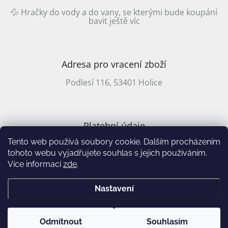
/
💦 Hračky do vody a do vany, se kterými bude koupání
bavit ještě víc
Přihlášení
Adresa pro vracení zboží
Podlesí 116, 53401 Holice
Platební údaje
Tento web používá soubory cookie. Dalším procházením
CZ účet: 2701857647/2010
tohoto webu vyjadřujete souhlas s jejich používáním.
Více informací
zde
.
Vytvořil Shoptet
&
Nastavení
Copyright 2026
Annie's Books
. Všechna práva vyhrazena.
Upravit
Odmítnout
Souhlasím
nastavení cookies