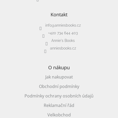
hry
Kontakt
Šátky
a
kostýmy
info
@
anniesbooks.cz
+420 734 644 403
Tvoření
Annie's Books
anniesbooks.cz
Waldorf
O nákupu
Dárkové
poukazy
Jak nakupovat
Doplňky
Obchodní podmínky
pro
děti
Podmínky ochrany osobních údajů
Značky
Reklamační řád
Velkobchod
CZK