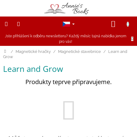
Přejít
na
obsah
NÁKUP
KOŠÍK
Jste přihlášení k odběru newsletteru? Každý měsíc tajná nabídka jenom
NOVINKY
pro vás!
Akce
Domů
/
Magnetické hračky
/
Magnetické stavebnice
/
Learn and
Grow
Figurky
Learn and Grow
a
zvířátka
Produkty teprve připravujeme.
Dřevěné
hračky
Magnetické
hračky
Annie
Doporučuje